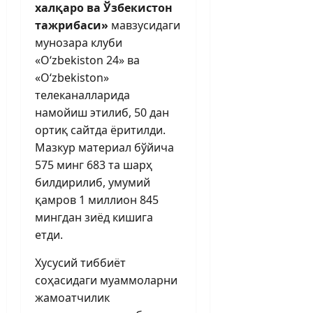
халқаро ва Ўзбекистон
тажрибаси»
мавзусидаги
мунозара клуби
«O‘zbekiston 24» ва
«O‘zbekiston»
телеканалларида
намойиш этилиб, 50 дан
ортиқ сайтда ёритилди.
Мазкур материал бўйича
575 минг 683 та шарҳ
билдирилиб, умумий
қамров 1 миллион 845
мингдан зиёд кишига
етди.
Хусусий тиббиёт
соҳасидаги муаммоларни
жамоатчилик