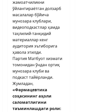
жамоатчиликни
ўйлантираётган долзарб
масалалар бўйича
мунозара клублари,
видеоподкастлар ҳамда
таҳлилий-танқидий
материаллар кенг
аудитория эътиборига
ҳавола этилди.
Партия Матбуот хизмати
томонидан ўндан ортиқ
мунозара клуби ва
подкаст тайёрланди.
Жумладан,
«Фармацевтика
соҳасининг аҳоли
саломатлигини
таъминлашдаги роли: