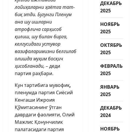
ДЕКАБРЬ
лойиҳаларни ҳаётга тат­
2025
биқ этди. Бугунги Пленум
ана шу ишларни
НОЯБРЬ
атрофлича сарҳисоб
2025
қилиш, шу билан бирга,
келгусидаги устувор
ОКТЯБРЬ
вазифаларимизни белгилаб
2025
олишда муҳим босқич
ҳисобланади,
– деди
ФЕВРАЛЬ
партия раҳбари.
2025
Кун тартибига мувофиқ,
ЯНВАРЬ
пленумда партия Сиёсий
2025
Кенгаши Ижроия
Қўмитасининг ўтган
ДЕКАБРЬ
даврдаги фаолияти, Олий
2024
Мажлис Қонунчилик
НОЯБРЬ
палатасидаги партия