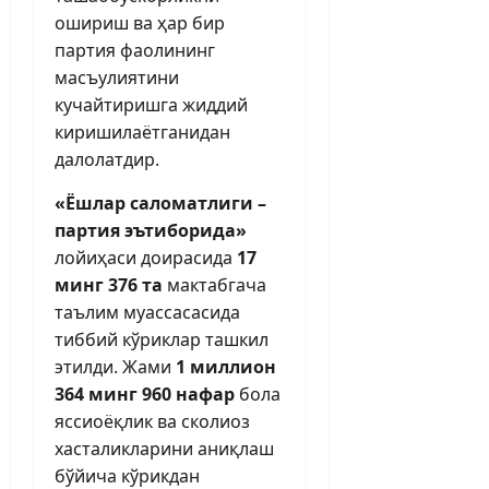
ошириш ва ҳар бир
партия фаолининг
масъулиятини
кучайтиришга жиддий
киришилаётганидан
далолатдир.
«Ёшлар саломатлиги –
партия эътиборида»
лойиҳаси доирасида
17
минг 376 та
мактабгача
таълим муассасасида
тиббий кўриклар ташкил
этилди. Жами
1 миллион
364 минг 960 нафар
бола
яссиоёқлик ва сколиоз
хасталикларини аниқлаш
бўйича кўрикдан