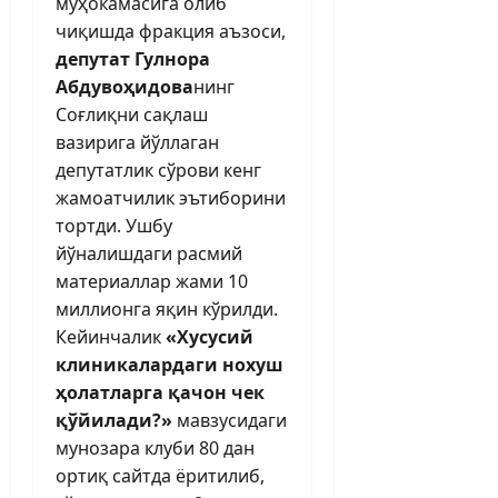
муҳокамасига олиб
чиқишда фракция аъзоси,
депутат Гулнора
Абдувоҳидова
нинг
Соғлиқни сақлаш
вазирига йўллаган
депутатлик сўрови кенг
жамоатчилик эъти­борини
тортди. Ушбу
йўналишдаги расмий
материаллар жами 10
миллионга яқин кўрилди.
Кейинчалик
«Хусусий
клиникалардаги нохуш
ҳолатларга қачон чек
қўйилади?»
мавзусидаги
мунозара клуби 80 дан
ортиқ сайтда ёритилиб,