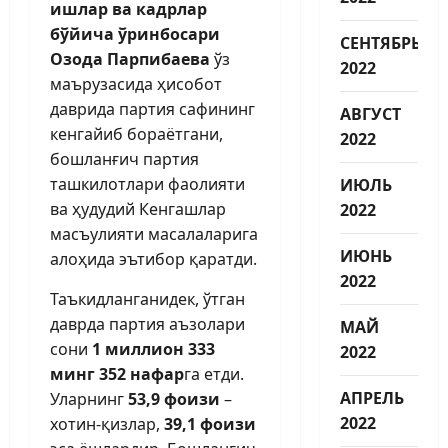
ишлар ва кадрлар
бўйича ўринбосари
СЕНТЯБРЬ
Озода Парпибаева
ўз
2022
маърузасида ҳисобот
даврида партия сафининг
АВГУСТ
кенгайиб бораётгани,
2022
бошланғич партия
ташкилотлари фаолияти
ИЮЛЬ
ва ҳудудий Кенгашлар
2022
масъулияти масалаларига
ИЮНЬ
алоҳида эътибор қаратди.
2022
Таъкидланганидек, ўтган
даврда партия аъзолари
МАЙ
сони
1 миллион 333
2022
минг 352 нафар
га етди.
АПРЕЛЬ
Уларнинг
53,9 фоизи
–
2022
хотин-қизлар,
39,1 фоизи