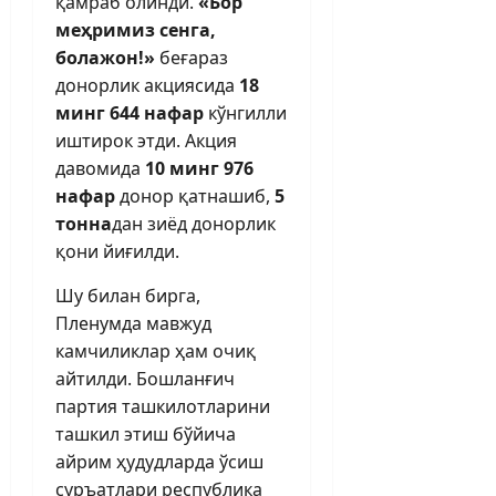
қамраб олинди.
«Бор
меҳримиз сенга,
болажон!»
беғараз
донорлик акциясида
18
минг 644 нафар
кўнгилли
иштирок этди. Акция
давомида
10 минг 976
нафар
донор қатнашиб,
5
тонна
дан зиёд донорлик
қони йиғилди.
Шу билан бирга,
Пленумда мавжуд
камчиликлар ҳам очиқ
айтилди. Бош­ланғич
партия ташкилотларини
ташкил этиш бўйича
айрим ҳудудларда ўсиш
суръатлари республика