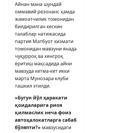
Айнан мана шундай
оммавий резонанс ҳамда
жамоатчилик томонидан
билдирилган кескин
талаблар натижасида
партия Матбуот хизмати
томонидан мавзуни янада
чуқурроқ ва кенгроқ
ёритиш мақсадида айни
мавзуда кетма-кет икки
марта Мунозара клуби
ташкил этилди.
«Бугун йўл ҳаракати
қоидаларига риоя
қилмаслик неча фоиз
автоҳалокатларга сабаб
бўляпти?»
мавзусидаги