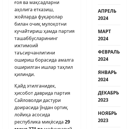
ғоя ва мақсадларни
аҳолига етказиш,
АПРЕЛЬ
жойларда фуқаролар
2024
билан очиқ мулоқотни
кучайтириш ҳамда партия
МАРТ
ташаббусларининг
2024
ижтимоий
ФЕВРАЛЬ
таъсирчанлигини
2024
ошириш борасида амалга
оширилган ишлар таҳлил
ЯНВАРЬ
қилинди.
2024
Қайд этилганидек,
ДЕКАБРЬ
ҳисобот даврида партия
2023
Сайловолди дастури
доирасида ўндан ортиқ
НОЯБРЬ
лойиҳа асосида
2023
республика миқёсида
29
минг 371 та
мафкуравий