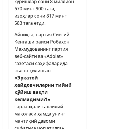
кўришлар сони 8 миллион
670 минг 900 тага,
изоҳлар сони 817 минг
583 тага етди.
Айниқса, партия Сиёсий
Кенгаши раиси Робахон
Махмудованинг партия
веб-сайти ва «Adolat»
газетаси саҳифаларида
эълон қилинган
«Эркатой
ҳайдовчиларни тийиб
қўйиш вақти
келмадими?!»
сарлавҳали таҳлилий
мақоласи ҳамда унинг
мантиқий давоми
сифатида чоп этилган