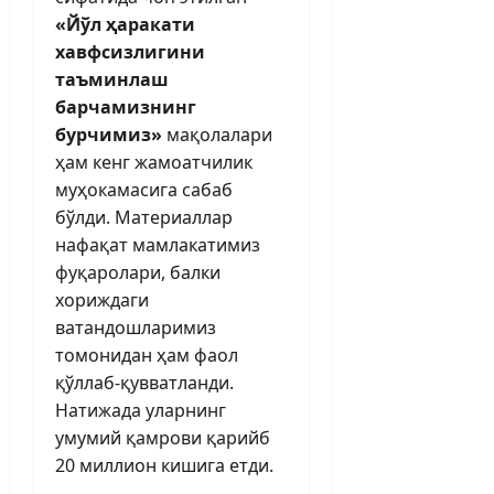
«Йўл ҳаракати
хавфсизлигини
таъминлаш
барчамизнинг
бурчимиз»
мақолалари
ҳам кенг жамоатчилик
муҳокамасига сабаб
бўлди. Материаллар
нафақат мамлакатимиз
фуқаролари, балки
хориждаги
ватандошларимиз
томонидан ҳам фаол
қўллаб-қувватланди.
Натижада уларнинг
умумий қамрови қарийб
20 миллион кишига етди.