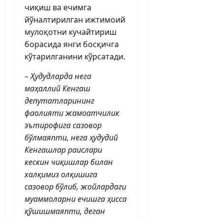
чиқиш ва ечимга
йўналтирилган ижтимоий
мулоқотни кучайтириш
борасида янги босқичга
кўтарилганини кўрсатади.
– Ҳудудларда нега
маҳаллий Кенгаш
депутатларининг
фаолияти жамоатчилик
эътирофига сазовор
бўлмаяпти, нега ҳудудий
Кенгашлар раислари
кескин чиқишлар билан
халқимиз олқишига
сазовор бўлиб, жойлардаги
муаммоларни ечишга ҳисса
қўшишмаяпти, деган