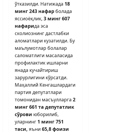
ўтказилди. Натижада
18
минг 243 нафар
болада
яссиоёқлик,
3 минг 607
нафари
да эса
сколиознинг дастлабки
аломатлари кузатилди. Бу
маълумотлар болалар
саломатлиги масаласида
профилактик ишларни
янада кучайтириш
зарурлигини кўрсатди.
Маҳаллий Кенгашлардаги
партия депутатлари
томонидан масъулларга
2
минг 661 та
депутатлик
сўрови
юборилиб,
уларнинг
1 минг 751
таси,
яъни
65,8 фоизи