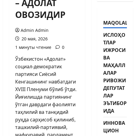
– АДОЛАТ
ОВОЗИДИР
MAQOLALAR
Admin Admin
ИСЛОҲО
20 мая, 2026
ТЛАР
1 минуты чтение
0
ИЖРОСИ
ВА
Ўзбекистон «Адолат»
МАҲАЛЛ
социал-демократик
АЛАР
партияси Сиёсий
РИВОЖИ
Кенгашининг навбатдаги
ДЕПУТАТ
XVIII Пленуми бўлиб ўтди.
ЛАР
Йиғилишда партиянинг
ЭЪТИБОР
ўтган даврдаги фаолияти
ИДА
таҳлилий ва танқидий
руҳда сарҳисоб қилиниб,
ИННОВА
ташкилий-партиявий,
ЦИОН
мафкуравий, парламент