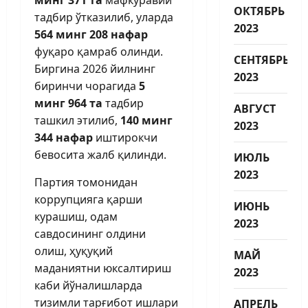
ОКТЯБРЬ
тадбир ўтказилиб, уларда
2023
564 минг 208 нафар
фуқаро қамраб олинди.
СЕНТЯБРЬ
Биргина 2026 йилнинг
2023
биринчи чорагида
5
минг 964 та
тадбир
АВГУСТ
ташкил этилиб,
140 минг
2023
344 нафар
иштирокчи
бевосита жалб қилинди.
ИЮЛЬ
2023
Партия томонидан
коррупцияга қарши
ИЮНЬ
курашиш, одам
2023
савдосининг олдини
олиш, ҳуқуқий
МАЙ
маданиятни юксалтириш
2023
каби йўналишларда
тизимли тарғибот ишлари
АПРЕЛЬ