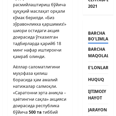
расмийлаштириш бўйича
2021
ҳуқуқий маслаҳат орқали
кўмак берилди. «Биз
зўравонликка қаршимиз!»
шиори остидаги акция
BARCHA
доирасида ўтказилган
BO'LIMLAR
тадбирларда қарийб 18
BARCHA
минг нафар иштирокчи
MAQOLALAR
қамраб олинди.
Аёллар саломатлигини
E'LONLAR
муҳофаза қилиш
HUQUQ
борасида ҳам амалий
натижалар салмоқли.
IJTIMOIY
«Саратонни эрта аниқла –
HAYOT
ҳаётингни сақла» акцияси
доирасида рес­публика
JARAYON
бўйича
500 та
тиббий