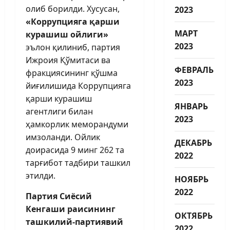
олиб борилди. Хусусан,
2023
«Коррупцияга қарши
МАРТ
курашиш ойлиги»
2023
эълон қилиниб, партия
Ижроия Қўмитаси ва
ФЕВРАЛЬ
фракциясининг қўшма
2023
йиғилишида Коррупцияга
қарши курашиш
ЯНВАРЬ
агентлиги билан
2023
ҳамкорлик меморандуми
имзоланди. Ойлик
ДЕКАБРЬ
доирасида 9 минг 262 та
2022
тарғибот тадбири ташкил
этилди.
НОЯБРЬ
2022
Партия Сиёсий
Кенгаши раисининг
ОКТЯБРЬ
ташкилий-партиявий
2022