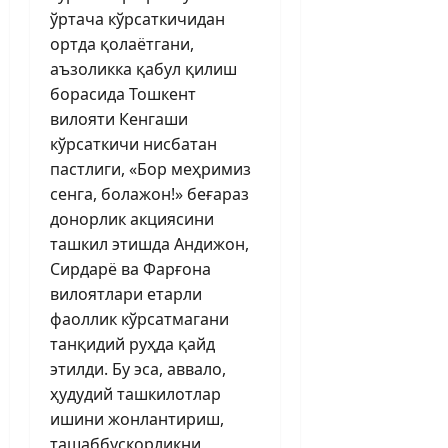
ўртача кўрсаткичидан
ортда қолаётгани,
аъзоликка қабул қилиш
борасида Тошкент
вилояти Кенгаши
кўрсаткичи нисбатан
пастлиги, «Бор меҳримиз
сенга, болажон!» беғараз
донорлик акциясини
ташкил этишда Андижон,
Сирдарё ва Фарғона
вилоятлари етарли
фаоллик кўрсатмагани
танқидий руҳда қайд
этилди. Бу эса, аввало,
ҳудудий ташкилотлар
ишини жонлантириш,
ташаббускорликни