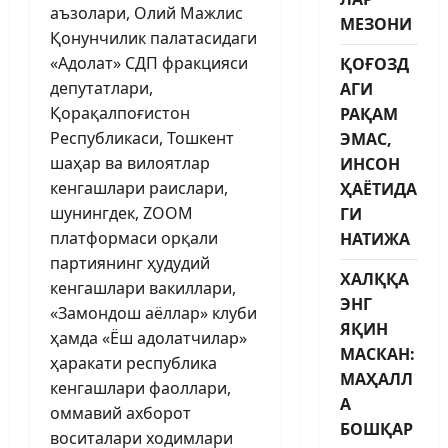
аъзолари, Олий Мажлис
МЕЗОНИ
Қонунчилик палатасидаги
«Адолат» СДП фракцияси
ҚОҒОЗД
депутатлари,
АГИ
Қорақалпоғистон
РАҚАМ
Республикаси, Тошкент
ЭМАС,
шаҳар ва вилоятлар
ИНСОН
кенгашлари раислари,
ҲАЁТИДА
шунингдек, ZOOM
ГИ
платформаси орқали
НАТИЖА
партиянинг ҳудудий
ХАЛҚҚА
кенгашлари вакиллари,
ЭНГ
«Замондош аёллар» клуби
ЯҚИН
ҳамда «Ёш адолатчилар»
МАСКАН:
ҳаракати республика
МАҲАЛЛ
кенгашлари фаоллари,
А
оммавий ахборот
БОШҚАР
воситалари ходимлари