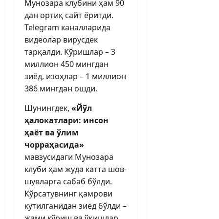
Мунозара клубини ҳам 90
дан ортиқ сайт ёритди.
Telegram каналларида
видеолар вирусдек
тарқалди. Кўришлар – 3
миллион 450 мингдан
зиёд, изоҳлар – 1 миллион
386 мингдан ошди.
Шунингдек,
«Йўл
ҳалокатлари: инсон
ҳаёт ва ўлим
чорраҳасида»
мавзусидаги Мунозара
клуби ҳам жуда катта шов-
шувларга сабаб бўлди.
Кўрсатувнинг қамрови
кутилганидан зиёд бўлди –
жами кўриш ва ўқишлар