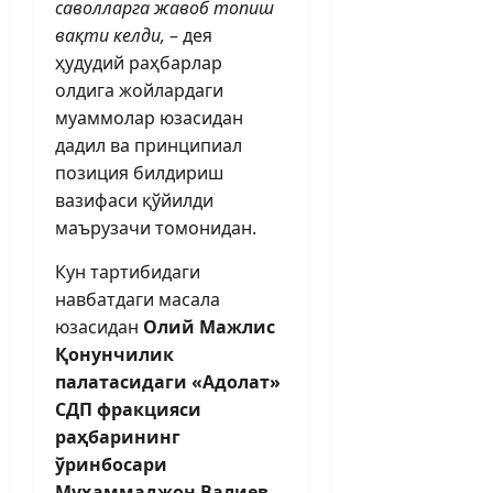
саволларга жавоб топиш
вақти келди,
– дея
ҳудудий раҳбарлар
олдига жойлардаги
муаммолар юзасидан
дадил ва принципиал
позиция билдириш
вазифаси қўйилди
маърузачи томонидан.
Кун тартибидаги
навбатдаги масала
юзасидан
Олий Мажлис
Қонунчилик
палатасидаги «Адолат»
СДП фракцияси
раҳбарининг
ўринбосари
Муҳаммаджон Валиев