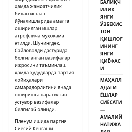
БАЛИҚЧ
ҳамда жамоатчилик
ИЛИК —
билан ишлаш
ЯНГИ
йўналишларида амалга
ЎЗБЕКИС
оширилган ишлар
ТОН
атрофлича муҳокама
ҚИШЛОҒ
этилди. Шунингдек,
ИНИНГ
Сайловолди дастурида
ЯНГИ
белгиланган вазифалар
ҚИЁФАС
ижросини таъминлаш
И
ҳамда ҳудудларда партия
лойиҳалари
МАҲАЛЛ
самарадорлигини янада
АДАГИ
оширишга қаратилган
ЁШЛАР
устувор вазифалар
СИЁСАТИ
белгилаб олинди.
—
АМАЛИЙ
Пленум ишида партия
НАТИЖА
Сиёсий Кенгаши
ЛАР