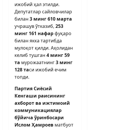
ижобий ҳал этилди.
Депутатлар сайловчилар
билан
3 минг 610 марта
учрашув ўтказиб,
253
минг 161 нафар
фуқаро
билан якка тартибда
мулоқот қилди. Аҳолидан
келиб тушган
4 минг 59
та
мурожаатнинг
3 минг
128 та
си ижобий ечим
топди.
Партия Сиёсий
Кенгаши раисининг
ахборот ва ижтимоий
коммуникациялар
бўйича ўринбосари
Ислом Ҳамроев
матбуот