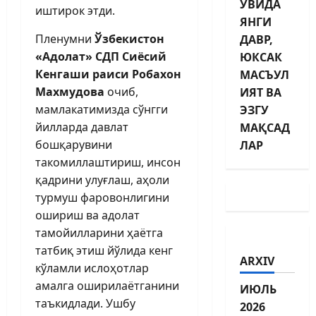
УВИДА
иштирок этди.
ЯНГИ
Пленумни
Ўзбекистон
ДАВР,
«Адолат» СДП Сиёсий
ЮКСАК
Кенгаши раиси Робахон
МАСЪУЛ
Махмудова
очиб,
ИЯТ ВА
мамлакатимизда сўнгги
ЭЗГУ
йилларда давлат
МАҚСАД
бошқарувини
ЛАР
такомиллаштириш, инсон
қадрини улуғлаш, аҳоли
турмуш фаровонлигини
ошириш ва адолат
тамойилларини ҳаётга
татбиқ этиш йўлида кенг
ARXIV
кўламли ислоҳотлар
амалга оширилаётганини
ИЮЛЬ
таъкидлади. Ушбу
2026