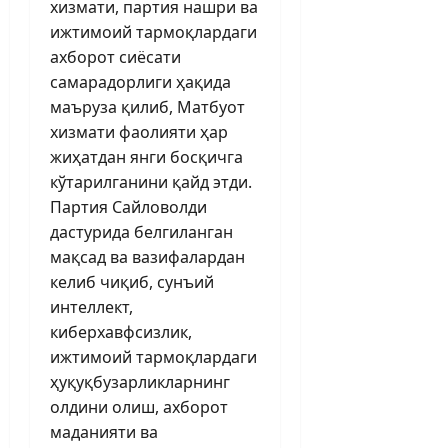
хизмати, партия нашри ва
ижтимоий тармоқлардаги
ахборот сиёсати
самарадорлиги ҳақида
маъруза қилиб, Матбуот
хизмати фаолияти ҳар
жиҳатдан янги босқичга
кўтарилганини қайд этди.
Партия Сайловолди
дастурида белгиланган
мақсад ва вазифалардан
келиб чиқиб, cунъий
интеллект,
киберхавфсизлик,
ижтимоий тармоқлардаги
ҳуқуқбузарликларнинг
олдини олиш, ахборот
маданияти ва