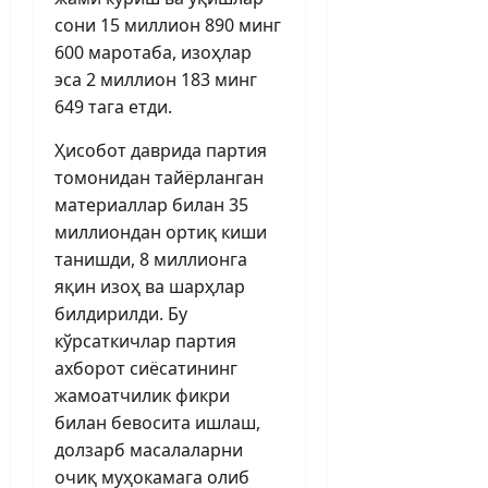
сони 15 миллион 890 минг
600 маротаба, изоҳлар
эса 2 миллион 183 минг
649 тага етди.
Ҳисобот даврида партия
томонидан тайёрланган
материаллар билан 35
миллиондан ортиқ киши
танишди, 8 миллионга
яқин изоҳ ва шарҳлар
билдирилди. Бу
кўрсаткичлар партия
ахборот сиёсатининг
жамоатчилик фикри
билан бевосита ишлаш,
долзарб масалаларни
очиқ муҳокамага олиб