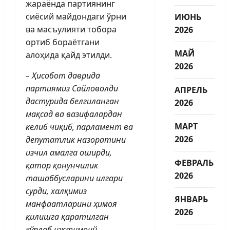
жараёнда партиянинг
сиёсий майдондаги ўрни
ИЮНЬ
ва масъулияти тобора
2026
ортиб бораётгани
МАЙ
алоҳида қайд этилди.
2026
– Ҳисобот даврида
партиямиз Сайловолди
АПРЕЛЬ
дастурида белгиланган
2026
мақсад ва вазифалардан
МАРТ
келиб чиқиб, парламент ва
2026
депутатлик назоратини
изчил амалга оширди,
ФЕВРАЛЬ
қатор қонунчилик
2026
ташаббусларини илгари
сурди, халқимиз
ЯНВАРЬ
манфаатларини ҳимоя
2026
қилишга қаратилган
кўплаб ижтимоий