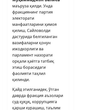
маъруза қилди. Унда
фракциянинг партия
электорати
манфаатларини ҳимоя
қилиш, Сайловолди
дастурида белгиланган
вазифаларни қонун
ижодкорлиги ва
парламент назорати
орқали ҳаётга тат­биқ
этиш борасидаги
фаолияти таҳлил
қилинди.
Қайд этилганидек, ўтган
даврда фракция аъзолари
суд-ҳуқуқ, коррупцияга
қарши курашиш, таълим