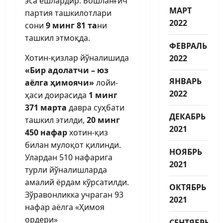
эса ёшлардир. Бошланғич
МАРТ
партия ташкилотлари
2022
сони
9 минг 81 та
ни
ташкил этмоқда.
ФЕВРАЛЬ
Хотин-қизлар йўналишида
2022
«Бир адолатчи – юз
ЯНВАРЬ
аёлга ҳимоячи»
лойи­
2022
ҳаси доирасида
1 минг
371 марта
давра суҳбати
ДЕКАБРЬ
ташкил этилди,
20 минг
2021
450 нафар
хотин-қиз
билан мулоқот қилинди.
НОЯБРЬ
Улардан 510 нафарига
2021
турли йўналишларда
амалий ёрдам кўрсатилди.
ОКТЯБРЬ
Зўравонликка учраган 93
2021
нафар аёлга «Ҳимоя
ордери»
СЕНТЯБРЬ