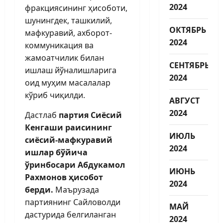
2024
фракциясининг ҳисоботи,
шунингдек, ташкилий,
ОКТЯБРЬ
мафкуравий, ахборот-
2024
коммуникация ва
жамоатчилик билан
СЕНТЯБРЬ
ишлаш йўналишларига
2024
оид муҳим масалалар
кўриб чиқилди.
АВГУСТ
2024
Дастлаб
партия Сиёсий
Кенгаши раисининг
ИЮЛЬ
сиёсий-мафкуравий
2024
ишлар бўйича
ўринбосари Абдукамол
ИЮНЬ
Рахмонов ҳисобот
2024
берди.
Маърузада
партиянинг Сайловолди
МАЙ
дастурида белгиланган
2024