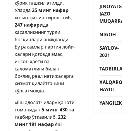
кўрик ташкил этилди.
JINOYATGA
Уларда
25 минг нафар
JAZO
хотин-қиз иштирок этиб,
MUQARRAR
247 нафари
да
касалликнинг турли
NIGOH
босқичлари аниқланди.
Бу рақамлар партия лойи­
SAYLOV-
ҳалари қоғозда эмас,
2021
инсон ҳаёти ва
саломатлиги билан
TADBIRLAR
боғлиқ реал натижаларга
XALQARO
хизмат қилаётганини
HAYOT
кўрсатмоқда.
«Ёш адолатчилар» қаноти
YANGILIKLAR
томонидан
5 минг 430 та
тадбир ўтказилиб,
232
минг 191 нафар
ёш