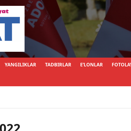
YANGILIKLAR
TADBIRLAR
E’LONLAR
FOTOLA
022