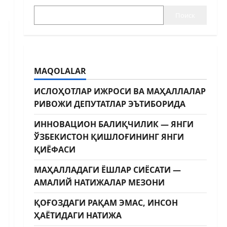
Поиск
MAQOLALAR
ИСЛОҲОТЛАР ИЖРОСИ ВА МАҲАЛЛАЛАР
РИВОЖИ ДЕПУТАТЛАР ЭЪТИБОРИДА
ИННОВАЦИОН БАЛИҚЧИЛИК — ЯНГИ
ЎЗБЕКИСТОН ҚИШЛОҒИНИНГ ЯНГИ
ҚИЁФАСИ
МАҲАЛЛАДАГИ ЁШЛАР СИЁСАТИ —
АМАЛИЙ НАТИЖАЛАР МЕЗОНИ
ҚОҒОЗДАГИ РАҚАМ ЭМАС, ИНСОН
ҲАЁТИДАГИ НАТИЖА