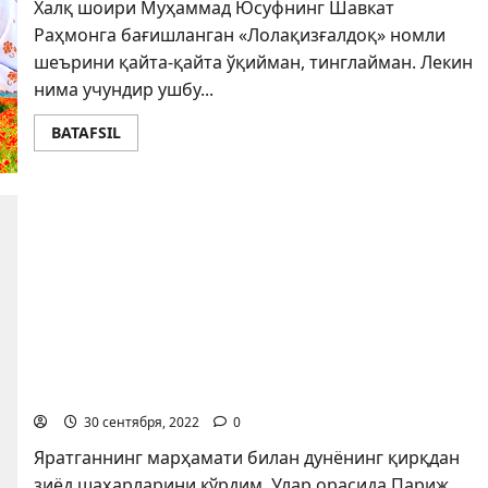
Халқ шоири Муҳаммад Юсуфнинг Шавкат
Раҳмонга бағиш­ланган «Лолақизғалдоқ» номли
шеърини қайта-қайта ўқийман, тинглайман. Лекин
нима учундир ушбу...
BATAFSIL
“ИСТАНБУЛ ДАФТАРИ”НИ ВАРАҚЛАБ
30 сентября, 2022
0
Яратганнинг марҳамати билан дунёнинг қирқдан
зиёд шаҳарларини кўрдим. Улар орасида Париж,