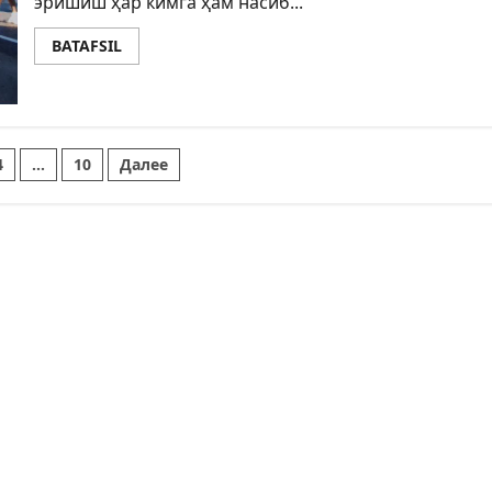
эришиш ҳар кимга ҳам насиб...
BATAFSIL
4
…
10
Далее