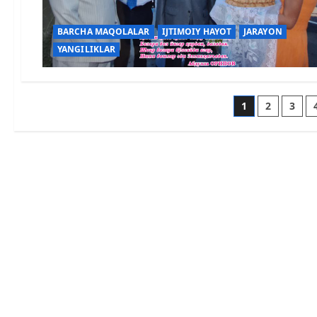
BARCHA MAQOLALAR
IJTIMOIY HAYOT
JARAYON
YANGILIKLAR
1
2
3