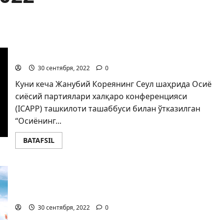
Осиёнинг сиёсий ривожланишида сиёсий
партияларнинг ўрни
30 сентября, 2022
0
Куни кеча Жанубий Кореянинг Сеул шаҳрида Осиё
сиёсий партиялари халқаро конференцияси
(ICAPP) ташкилоти ташаббуси билан ўтказилган
“Осиёнинг...
BATAFSIL
Бир шеър тарихи: ГУЛ МОМОГА АТАЛГАН
«ЛОЛАҚИЗҒАЛДОҚ»
30 сентября, 2022
0