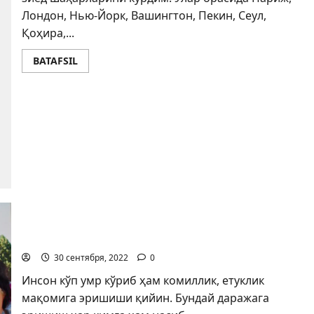
Лондон, Нью-Йорк, Вашингтон, Пекин, Сеул,
Қоҳира,...
BATAFSIL
КОМИЛЛИК ЙЎЛИ
30 сентября, 2022
0
Инсон кўп умр кўриб ҳам комиллик, етуклик
мақомига эришиши қийин. Бундай даражага