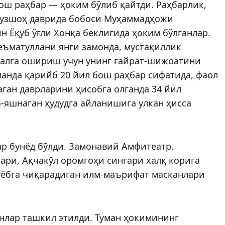
бош раҳбар — ҳоким бўлиб қайтди. Раҳбарлик,
ерузшоҳ даврида бобоси Муҳаммадҳожи
н Ёқуб ўғли Хонқа беклигида ҳоким бўлганлар.
еъматуллани янги замонда, мустақиллик
малга ошириш учун унинг ғайрат-шижоатини
манда қарийб 20 йил бош раҳбар сифатида, фаол
ган даврларини ҳисобга олганда 34 йил
-яшнаган ҳудудга айланишига улкан ҳисса
ар бунёд бўлди. Замонавий Амфитеатр,
лари, Ақчакўл оромгоҳи сингари халқ корига
ўёбга чиқарадиган илм-маърифат масканлари
лар ташкил этилди. Туман ҳокимининг