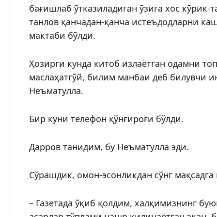
бағишлаб ўтказиладиган ўзига хос кўрик-т
танлов қанчадан-қанча истеъдодларни каш
мактаби бўлди.
Ҳозирги кунда китоб излаётган одамни топ
маслаҳатгўй, билим манбаи деб билувчи 
Неъматулла.
Бир куни телефон қўнғироғи бўлди.
Дарров танидим, бу Неъматулла эди.
Сўрашдик, омон-эсонликдан сўнг мақсадга 
– Газетада ўқиб қолдим, халқимизнинг бу
асарлар тўплами нашр қилинаётган экан, 