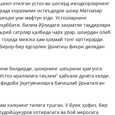
шкил этилган устоз ва шогирд ижодкорларнинг
рада хоразмлик истеъдодли шоир Матназар
еъри уни мафтун этди. Устозларнинг
уҳаббати, билим йўлидаги заҳматли тақдирлари
еърий сатрлар қалбида чарх урар, шоирдан олиб
, гоҳида мижжа ҳам қоқмай тонг орттирарди.
 бирор-бир ёдгорлик ўрнатиш фикри дилидан
рини билдирди, шоирнинг шеърини ҳам унга
“Устоз муаллимга таъзим” ҳайкали дунёга келди.
 фидойи ўқитувчиларга бағишлаб ўрнатилган
ам халқнинг тилига тушган. У буюк ҳофиз, бир
Худойшукуров хотирасига ва бой меросига