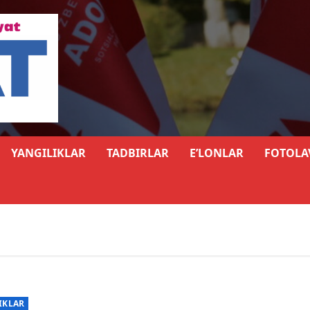
YANGILIKLAR
TADBIRLAR
E’LONLAR
FOTOLA
IKLAR