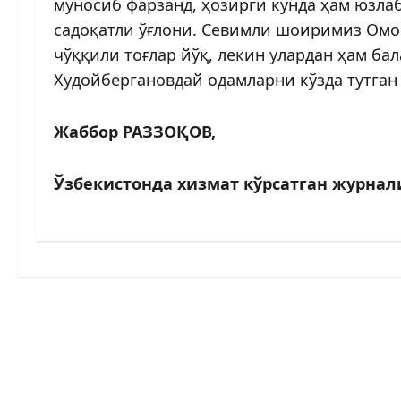
муносиб фарзанд, ҳозирги кунда ҳам юзла
садоқатли ўғлони. Севимли шоиримиз Омо
чўққили тоғлар йўқ, лекин улардан ҳам ба
Худойбергановдай одамларни кўзда тутган
Жаббор РАЗЗОҚОВ,
Ўзбекистонда хизмат кўрсатган журнал