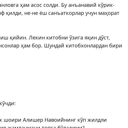
анловга ҳам асос солди. Бу анъанавий кўрик-
ф қилди, не-не ёш санъаткорлар учун маҳорат
иш қийин. Лекин китобни ўзига яқин дўст,
инсонлар ҳам бор. Шундай китобхонлардан бири
кўчди:
юк шоири Алишер Навоийнинг кўп жилд­­ли
бир жамланмани топса бўладими?