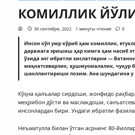
КОМИЛЛИК ЙЎЛ
30 сентября, 2022
1 минуты чтение
0
Инсон кўп умр кўриб ҳам комиллик, ету
даражага эришиш ҳар кимга ҳам насиб эт
ўзида энг ибратли хислатларни — Ватанни
меҳнатсеварлик, ҳушмуомалалик, чуқур 
шакллантириши лозим. Ана шундагина у е
Кўҳна қалъалар сирдоши, жонфидо раҳбар
меҳрибон дўсти ва маслакдоши, санъатсе
инсонлардан бири. Ундаги ибратли фазила
Неъматулла билан ўтган асрнинг 80-йилла