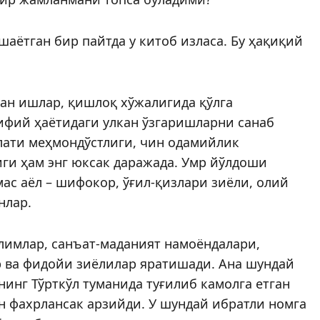
шаётган бир пайтда у китоб изласа. Бу ҳақиқий
ан ишлар, қишлоқ хўжалигида қўлга
ифий ҳаётидаги улкан ўзгаришларни санаб
илати меҳмондўстлиги, чин одамийлик
иги ҳам энг юксак даражада. Умр йўлдоши
ас аёл – шифокор, ўғил-қизлари зиёли, олий
нлар.
олимлар, санъат-маданият намоёндалари,
 ва фидойи зиёлилар яратишади. Ана шундай
инг Тўрткўл туманида туғилиб камолга етган
н фахрлансак арзийди. У шундай ибратли номга