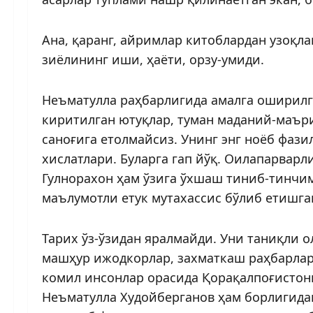
Ана, қаранг, айримлар китоблардан узоқла
зиёлининг иши, ҳаёти, орзу-умиди.
Неъматулла раҳбарлигида амалга оширилг
киритилган ютуқлар, туман маданий-маър
саноғига етолмайсиз. Унинг энг ноёб фаз
хислатлари. Буларга гап йўқ. Оилапарварл
Гулнорахон ҳам ўзига ўхшаш тиниб-тинчим
маълумотли етук мутахассис бўлиб етишга
Тарих ўз-ўзидан яралмайди. Уни таниқли 
машҳур ижодкорлар, захматкаш раҳбарлар
комил инсонлар орасида Қорақалпоғистонн
Неъматулла Худойберганов ҳам борлигида