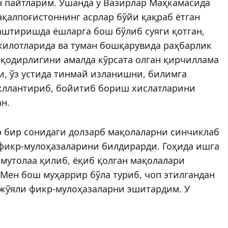
н пайтларим. Ўшанда у Вазирлар Маҳкамасида
ақалпоғистоннинг асрлар бўйи қақраб ётган
аштиришда ёшларга бош бўлиб суяги қотган,
килотларида ва туман бошқарувида раҳбарлик
 қодирлигини амалда кўрсата олган қирчиллама
и, ўз устида тинмай изланишни, билимга
кллантириб, бойитиб бориш хислатларини
ан.
р бир сонидаги долзарб мақолаларни синчиклаб
 фикр-мулоҳазаларини билдирарди. Гоҳида ишга
, мутолаа қилиб, ёқиб қолган мақолалари
Мен бош муҳаррир бўла туриб, чоп этилгандан
 жўяли фикр-мулоҳазаларни эшитардим. У