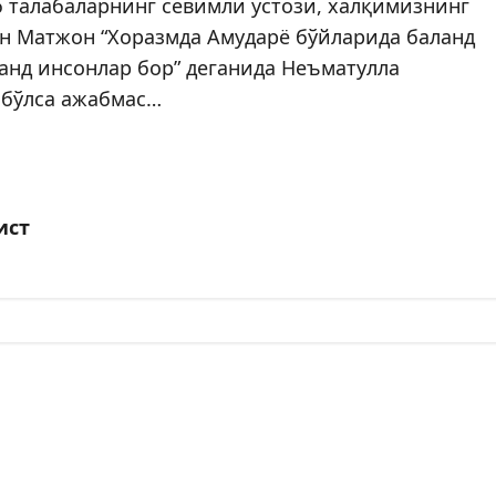
б талабаларнинг севимли устози, халқимизнинг
н Матжон “Хоразмда Амударё бўйларида баланд
ланд инсонлар бор” деганида Неъматулла
 бўлса ажабмас…
ист