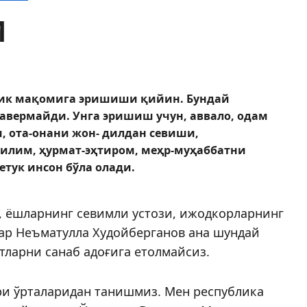
И
клик мақомига эришиши қийин. Бундай
авермайди. Унга эришиш учун, аввало, одам
, ота-онани жон- дилдан севиши,
билим, ҳурмат-эҳтиром, меҳр-муҳаббатни
тук инсон бўла олади.
, ёшларнинг севимли устози, ижодкорларнинг
вар Неъматулла Худойберганов ана шундай
тларни санаб адоғига етолмайсиз.
ри ўрталаридан танишмиз. Мен республика