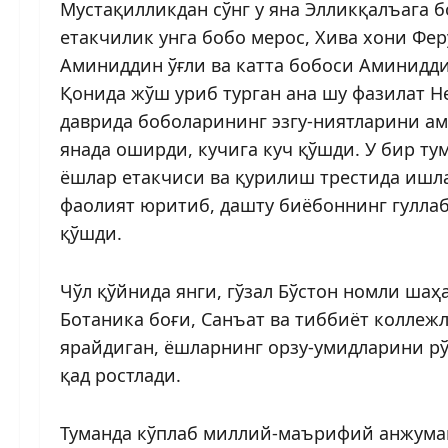
Мустақилликдан сўнг у яна Элликқалъага 
етакчилик унга бобо мерос, Хива хони Ф
Аминиддин ўғли ва катта бобоси Аминидди
Қонида жўш уриб турган ана шу фазилат Н
даврида боболарининг эзгу-ниятларини а
янада оширди, кучига куч қўшди. У бир ту
ёшлар етакчиси ва қурилиш трестида ишла
фаолият юритиб, дашту биёбоннинг гуллаб
қўшди.
Чўл қўйнида янги, гўзал Бўстон номли шаҳ
Ботаника боғи, Санъат ва тиббиёт коллеж
ярайдиган, ёшларнинг орзу-умидларини р
қад ростлади.
Туманда кўплаб миллий-маърифий анжуман