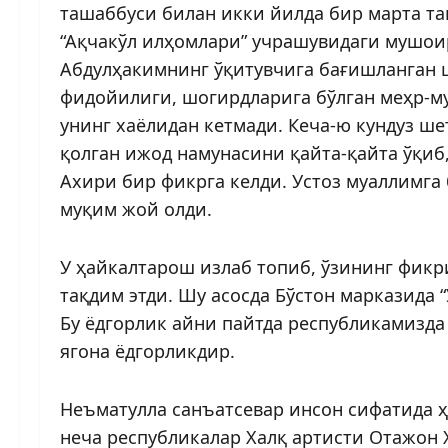
ташаббуси билан икки йилда бир марта та
“Ақчакўл илҳомлари” учрашувидаги мушои
Абдулҳакимнинг ўқитувчига бағишланган ш
фидойилиги, шогирдларига бўлган меҳр-м
унинг хаёлидан кетмади. Кеча-ю кундуз ш
қолган ижод намунасини қайта-қайта ўқиб
Ахири бир фикрга келди. Устоз муаллимга
муқим жой олди.
У ҳайкалтарош излаб топиб, ўзининг фик
тақдим этди. Шу асосда Бўстон марказида 
Бу ёдгорлик айни пайтда республикамизда
ягона ёдгорликдир.
Неъматулла санъатсевар инсон сифатида ҳ
неча республикалар Халқ артисти Отажон 