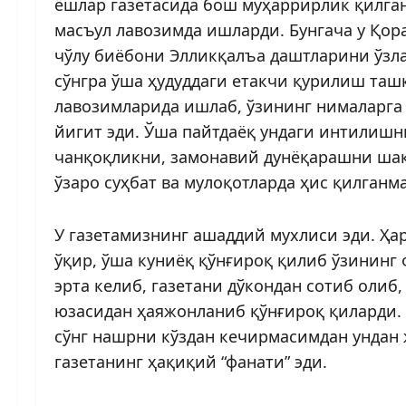
ёшлар газетасида бош муҳаррирлик қилга
масъул лавозимда ишларди. Бунгача у Қор
чўлу биёбони Элликқалъа даштларини ўзл
сўнгра ўша ҳудуддаги етакчи қурилиш таш
лавозимларида ишлаб, ўзининг нималарга
йигит эди. Ўша пайтдаёқ ундаги интилишн
чанқоқликни, замонавий дунёқарашни ша
ўзаро суҳбат ва мулоқотларда ҳис қилганм
У газетамизнинг ашаддий мухлиси эди. Ҳа
ўқир, ўша куниёқ қўнғироқ қилиб ўзининг
эрта келиб, газетани дўкондан сотиб олиб
юзасидан ҳаяжонланиб қўнғироқ қиларди. 
сўнг нашрни кўздан кечирмасимдан ундан
газетанинг ҳақиқий “фанати” эди.