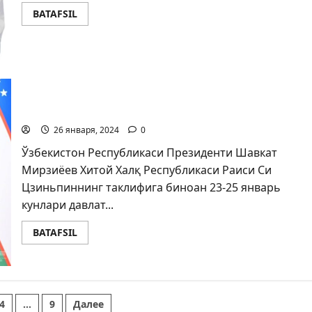
BATAFSIL
Муносабатлар изчил ривожланмоқда
26 января, 2024
0
Ўзбекистон Республикаси Президенти Шавкат
Мирзиёев Хитой Халқ Республикаси Раиси Си
Цзиньпиннинг таклифига биноан 23-25 январь
кунлари давлат...
BATAFSIL
4
…
9
Далее