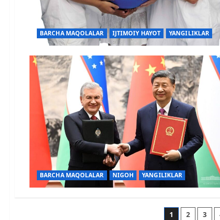
BARCHA MAQOLALAR
IJTIMOIY HAYOT
YANGILIKLAR
BARCHA MAQOLALAR
NIGOH
YANGILIKLAR
1
2
3