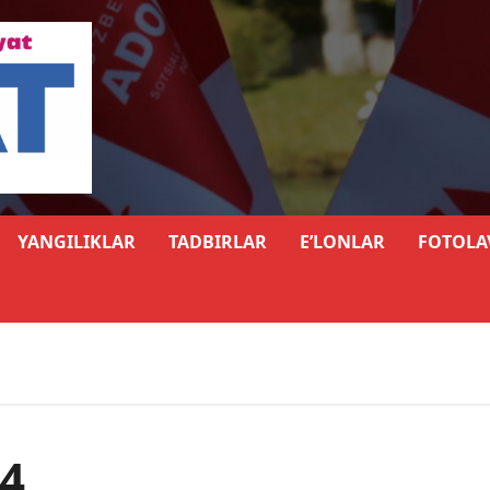
YANGILIKLAR
TADBIRLAR
E’LONLAR
FOTOLA
4