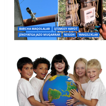
BARCHA MAQOLALAR
IJTIMOIY HAYOT
JINOYATGA JAZO MUQARRAR
NIGOH
YANGILIKLAR