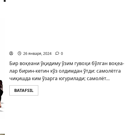
Жамиятнинг жамоавий жазоси
26 января, 2024
0
Бир воқеани ўқидиму ўзим гувоҳи бўлган воқеа­
лар бирин-кетин кўз олдимдан ўтди: самолётга
чиқишда ким ўзарга югурилади; самолёт...
BATAFSIL
Қачонгача ҳукуматдан нолиймиз