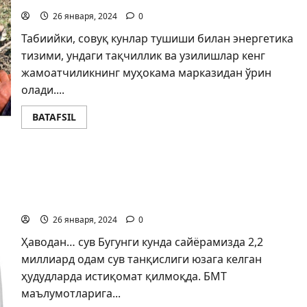
26 января, 2024
0
Табиийки, совуқ кунлар тушиши билан энергетика
тизими, ундаги тақчиллик ва узилишлар кенг
жамоатчиликнинг муҳокама марказидан ўрин
олади....
BATAFSIL
Дунё, дунё…
26 января, 2024
0
Ҳаводан… сув Бугунги кунда сайёрамизда 2,2
миллиард одам сув танқислиги юзага келган
ҳудудларда истиқомат қилмоқда. БМТ
маълумотларига...