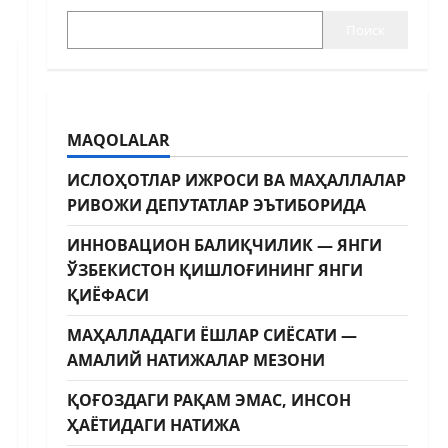
Поиск
MAQOLALAR
ИСЛОҲОТЛАР ИЖРОСИ ВА МАҲАЛЛАЛАР
РИВОЖИ ДЕПУТАТЛАР ЭЪТИБОРИДА
ИННОВАЦИОН БАЛИҚЧИЛИК — ЯНГИ
ЎЗБЕКИСТОН ҚИШЛОҒИНИНГ ЯНГИ
ҚИЁФАСИ
МАҲАЛЛАДАГИ ЁШЛАР СИЁСАТИ —
АМАЛИЙ НАТИЖАЛАР МЕЗОНИ
ҚОҒОЗДАГИ РАҚАМ ЭМАС, ИНСОН
ҲАЁТИДАГИ НАТИЖА