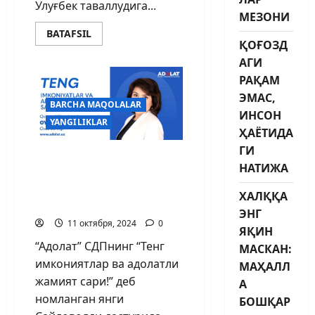
Улуғбек таваллудига...
МЕЗОНИ
BATAFSIL
ҚОҒОЗД
АГИ
РАҚАМ
ЭМАС,
BARCHA MAQOLALAR
ИНСОН
YANGILIKLAR
ҲАЁТИДА
ГИ
КУЧЛИ ИЖТИМОИЙ
НАТИЖА
СИЁСАТ – ХАЛҚ
ФАРОВОНЛИГИ
ХАЛҚҚА
КАФОЛАТИ
ЭНГ
11 октября, 2024
0
ЯҚИН
“Адолат” СДПнинг “Тенг
МАСКАН:
имкониятлар ва адолатли
МАҲАЛЛ
жамият сари!” деб
А
номланган янги
БОШҚАР