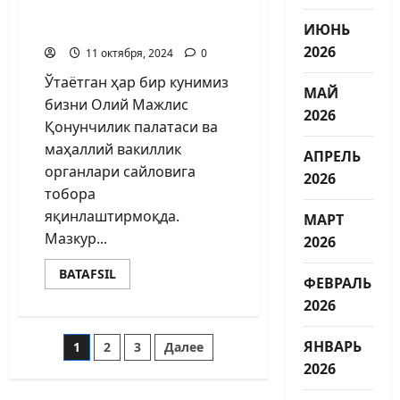
сайловчилар билан
ИЮНЬ
учрашди)
2026
11 октября, 2024
0
Ўтаётган ҳар бир кунимиз
МАЙ
бизни Олий Мажлис
2026
Қонунчилик палатаси ва
маҳаллий вакиллик
АПРЕЛЬ
органлари сайловига
2026
тобора
яқинлаштирмоқда.
МАРТ
Мазкур...
2026
BATAFSIL
ФЕВРАЛЬ
2026
ЯНВАРЬ
1
2
3
Далее
2026