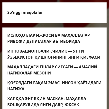
So'nggi maqolalar
ИСЛОҲОТЛАР ИЖРОСИ ВА МАҲАЛЛАЛАР
РИВОЖИ ДЕПУТАТЛАР ЭЪТИБОРИДА
ИННОВАЦИОН БАЛИҚЧИЛИК — ЯНГИ
ЎЗБЕКИСТОН ҚИШЛОҒИНИНГ ЯНГИ ҚИЁФАСИ
МАҲАЛЛАДАГИ ЁШЛАР СИЁСАТИ — АМАЛИЙ
НАТИЖАЛАР МЕЗОНИ
ҚОҒОЗДАГИ РАҚАМ ЭМАС, ИНСОН ҲАЁТИДАГИ
НАТИЖА
ХАЛҚҚА ЭНГ ЯҚИН МАСКАН: МАҲАЛЛА
БОШҚАРУВИДА ЯНГИ ДАВР, ЮКСАК