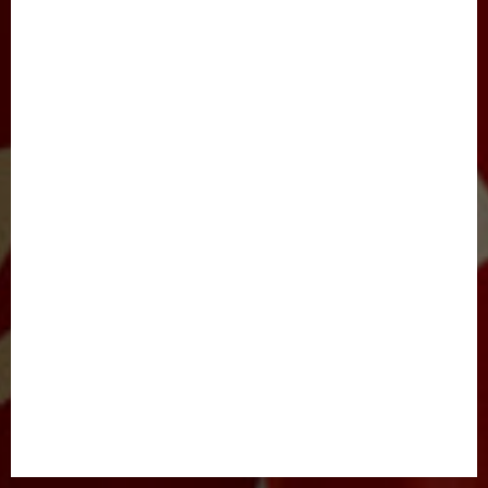
SAYLOV-2021
IJTIMOIY HAYOT
JARAYON
NIGOH
XALQARO HAYOT
BARCHA MAQOLALAR
YANGILIKLAR
TADBIRLAR
E’LONLAR
FOTOLAVHALAR
VIDEOLAVHALAR