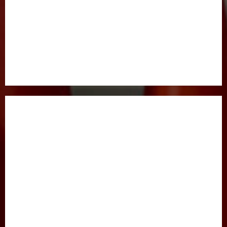
BOSH SAHIFA
GAZETA HAQIDA
MAQOLALAR
XALQARO HAYOT
HUQUQ
JINOYATGA JAZO MUQARRAR