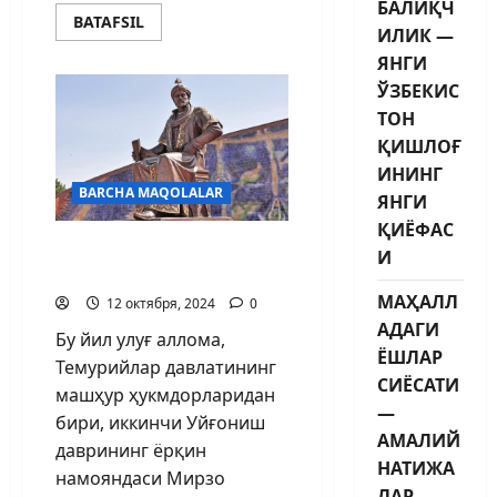
БАЛИҚЧ
BATAFSIL
ИЛИК —
ЯНГИ
ЎЗБЕКИС
ТОН
ҚИШЛОҒ
ИНИНГ
BARCHA MAQOLALAR
ЯНГИ
ҚИЁФАС
Фалакиёт
И
илмининг султони
МАҲАЛЛ
12 октября, 2024
0
АДАГИ
Бу йил улуғ аллома,
ЁШЛАР
Темурийлар давлатининг
СИЁСАТИ
машҳур ҳукмдорларидан
—
бири, иккинчи Уйғониш
АМАЛИЙ
даврининг ёрқин
НАТИЖА
намояндаси Мирзо
ЛАР