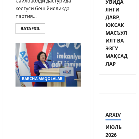
Сайловолди дастурида
УВИДА
келгуси беш йилликда
ЯНГИ
партия...
ДАВР,
ЮКСАК
BATAFSIL
МАСЪУЛ
ИЯТ ВА
ЭЗГУ
МАҚСАД
ЛАР
BARCHA MAQOLALAR
Биргаликда адолатли
жамият қурамиз
(Робахон Махмудова
ARXIV
Наманган, Тошкент
шаҳри ҳамда
ИЮЛЬ
Қорақалпоғистон
2026
Республикасида