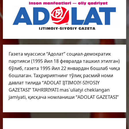
Газета муассиси “Адолат” социал-демократик
партияси (1995 йил 18 февралда ташкил этилган)
бўлиб, газета 1995 йил 22 январдан бошлаб чиқа
бошлаган. Таҳририятнинг тўлиқ расмий номи
давлат тилида “ADOLAT IJTIMOIY-SIYOSIY
GAZETASI” TAHRIRIYATI mas`uliatyi cheklangan
jamiyati, қисқача номланиши “ADOLAT GAZETASI”