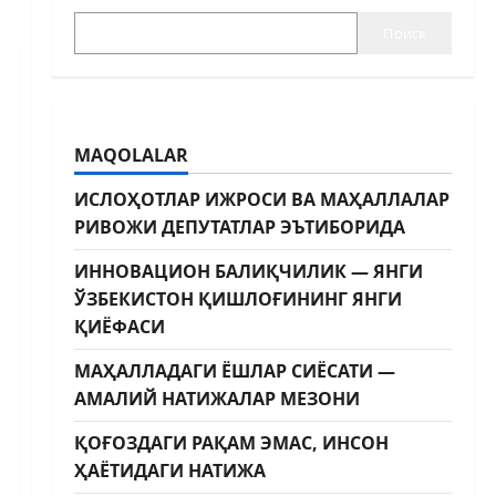
Поиск
MAQOLALAR
ИСЛОҲОТЛАР ИЖРОСИ ВА МАҲАЛЛАЛАР
РИВОЖИ ДЕПУТАТЛАР ЭЪТИБОРИДА
ИННОВАЦИОН БАЛИҚЧИЛИК — ЯНГИ
ЎЗБЕКИСТОН ҚИШЛОҒИНИНГ ЯНГИ
ҚИЁФАСИ
МАҲАЛЛАДАГИ ЁШЛАР СИЁСАТИ —
АМАЛИЙ НАТИЖАЛАР МЕЗОНИ
ҚОҒОЗДАГИ РАҚАМ ЭМАС, ИНСОН
ҲАЁТИДАГИ НАТИЖА