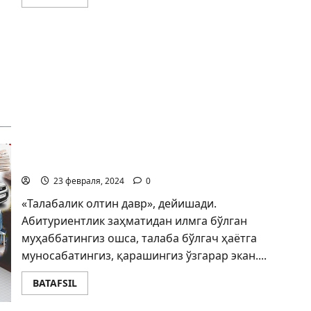
Эҳтиёт бўлинг, Замонавий фирибгарлар
23 февраля, 2024
0
«Талабалик олтин давр», дейишади.
Абитуриентлик заҳматидан илмга бўлган
муҳаббатингиз ошса, талаба бўлгач ҳаётга
муносабатингиз, қарашингиз ўзгарар экан....
BATAFSIL