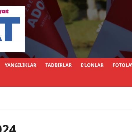
YANGILIKLAR
TADBIRLAR
E’LONLAR
FOTOLA
024