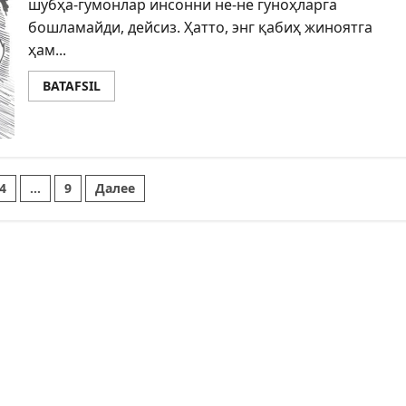
шубҳа-гумонлар инсонни не-не гуноҳларга
бошламайди, дейсиз. Ҳатто, энг қабиҳ жиноятга
ҳам...
BATAFSIL
4
…
9
Далее