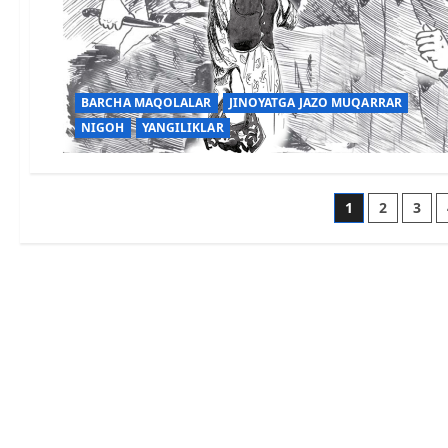
BARCHA MAQOLALAR
JINOYATGA JAZO MUQARRAR
NIGOH
YANGILIKLAR
1
2
3