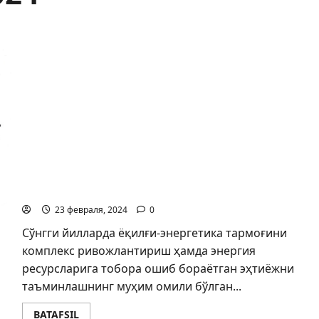
Газ қуйиш шохобчаларидаги муаммолар
юзасидан депутатлик сўрови киритилди
23 февраля, 2024
0
Сўнгги йилларда ёқилғи-энергетика тармоғини
комплекс ривожлантириш ҳамда энергия
ресурсларига тобора ошиб бораётган эҳтиёжни
таъминлашнинг муҳим омили бўлган...
BATAFSIL