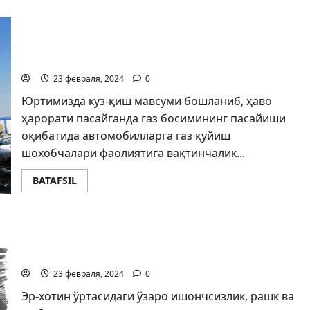
Газ қуйиш шохобчалари ҳақида онлайн
маълумот олиш тизимини жорий этиш
мақсадга мувофиқ
23 февраля, 2024
0
Юртимизда куз-қиш мавсуми бошланиб, ҳаво
ҳарорати пасайганда газ босимининг пасайиши
оқибатида автомобилларга газ қуйиш
шохобчалари фаолиятига вақтинчалик...
BATAFSIL
Қайнона ҳовлисидаги қотиллик
23 февраля, 2024
0
Эр-хотин ўртасидаги ўзаро ишончсизлик, рашк ва