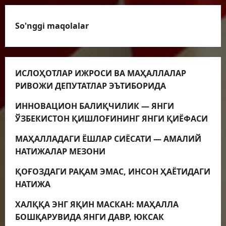
So'nggi maqolalar
ИСЛОҲОТЛАР ИЖРОСИ ВА МАҲАЛЛАЛАР
РИВОЖИ ДЕПУТАТЛАР ЭЪТИБОРИДА
ИННОВАЦИОН БАЛИҚЧИЛИК — ЯНГИ
ЎЗБЕКИСТОН ҚИШЛОҒИНИНГ ЯНГИ ҚИЁФАСИ
МАҲАЛЛАДАГИ ЁШЛАР СИЁСАТИ — АМАЛИЙ
НАТИЖАЛАР МЕЗОНИ
ҚОҒОЗДАГИ РАҚАМ ЭМАС, ИНСОН ҲАЁТИДАГИ
НАТИЖА
ХАЛҚҚА ЭНГ ЯҚИН МАСКАН: МАҲАЛЛА
БОШҚАРУВИДА ЯНГИ ДАВР, ЮКСАК