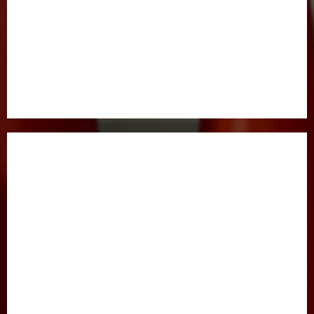
BOSH SAHIFA
GAZETA HAQIDA
MAQOLALAR
XALQARO HAYOT
HUQUQ
JINOYATGA JAZO MUQARRAR