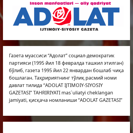
Газета муассиси “Адолат” социал-демократик
партияси (1995 йил 18 февралда ташкил этилган)
бўлиб, газета 1995 йил 22 январдан бошлаб чиқа
бошлаган. Таҳририятнинг тўлиқ расмий номи
давлат тилида “ADOLAT IJTIMOIY-SIYOSIY
GAZETASI” TAHRIRIYATI mas`uliatyi cheklangan
jamiyati, қисқача номланиши “ADOLAT GAZETASI”