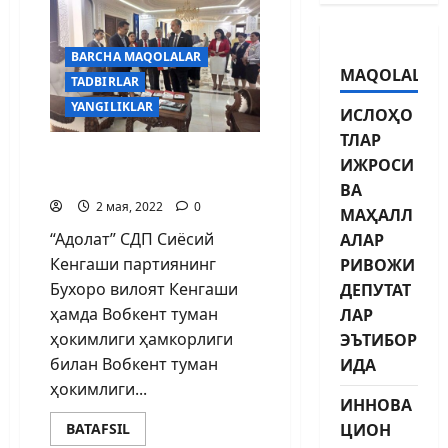
BARCHA MAQOLALAR
MAQOLALAR
TADBIRLAR
YANGILIKLAR
ИСЛОҲО
ТЛАР
“Вобкент тарихи:
ИЖРОСИ
Ўтмишдан бугунгача”
ВА
2 мая, 2022
0
МАҲАЛЛ
“Адолат” СДП Сиёсий
АЛАР
Кенгаши партиянинг
РИВОЖИ
Бухоро вилоят Кенгаши
ДЕПУТАТ
ҳамда Вобкент туман
ЛАР
ҳокимлиги ҳамкорлиги
ЭЪТИБОР
билан Вобкент туман
ИДА
ҳокимлиги...
ИННОВА
ЦИОН
BATAFSIL