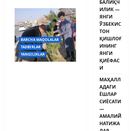
БАЛИҚЧ
ИЛИК —
ЯНГИ
ЎЗБЕКИС
ТОН
ҚИШЛОҒ
BARCHA MAQOLALAR
ИНИНГ
TADBIRLAR
ЯНГИ
YANGILIKLAR
ҚИЁФАС
И
«Адолатчилар»
томонидан 2022 йил 30
МАҲАЛЛ
апрель «Маҳалла
АДАГИ
ободлиги – юрт
ЁШЛАР
фаровонлиги»
СИЁСАТИ
ободонлаштириш ва
кўкаламзорлаштириш
—
умумхалқ хайрия
АМАЛИЙ
ҳашарида амалга
НАТИЖА
оширилган ишлар
ЛАР