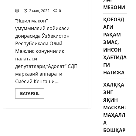
тўғрисида маълумот
МЕЗОНИ
2 мая, 2022
0
ҚОҒОЗД
“Яшил макон”
АГИ
умуммиллий лойиҳаси
РАҚАМ
доирасида Ўзбекистон
ЭМАС,
Республикаси Олий
ИНСОН
Мажлис қонунчилик
ҲАЁТИДА
палатаси
ГИ
депутатлари,“Адолат” СДП
НАТИЖА
марказий аппарати
Сиёсий Кенгаши,...
ХАЛҚҚА
ЭНГ
BATAFSIL
ЯҚИН
МАСКАН:
МАҲАЛЛ
А
БОШҚАР