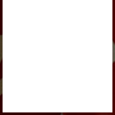
SAYLOV-2021
IJTIMOIY HAYOT
JARAYON
NIGOH
XALQARO HAYOT
BARCHA MAQOLALAR
YANGILIKLAR
TADBIRLAR
E’LONLAR
FOTOLAVHALAR
VIDEOLAVHALAR