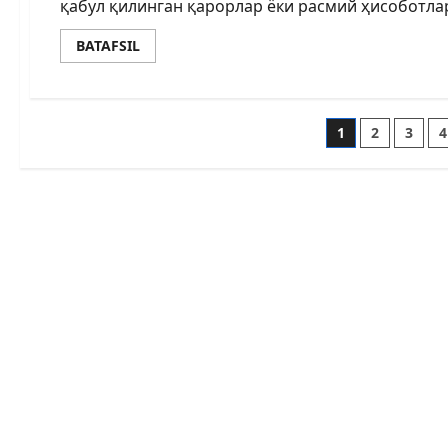
қабул қилинган қарорлар ёки расмий ҳисоботлар
BATAFSIL
1
2
3
4