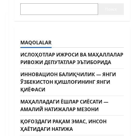
Поиск
MAQOLALAR
ИСЛОҲОТЛАР ИЖРОСИ ВА МАҲАЛЛАЛАР
РИВОЖИ ДЕПУТАТЛАР ЭЪТИБОРИДА
ИННОВАЦИОН БАЛИҚЧИЛИК — ЯНГИ
ЎЗБЕКИСТОН ҚИШЛОҒИНИНГ ЯНГИ
ҚИЁФАСИ
МАҲАЛЛАДАГИ ЁШЛАР СИЁСАТИ —
АМАЛИЙ НАТИЖАЛАР МЕЗОНИ
ҚОҒОЗДАГИ РАҚАМ ЭМАС, ИНСОН
ҲАЁТИДАГИ НАТИЖА