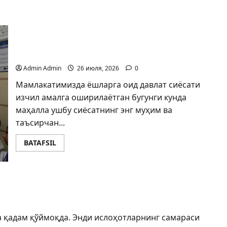
МАҲАЛЛАДАГИ ЁШЛАР СИЁСАТИ — АМАЛИЙ
НАТИЖАЛАР МЕЗОНИ
Admin Admin
26 июля, 2026
0
Мамлакатимизда ёшларга оид давлат сиёсати
изчил амалга оширилаётган бугунги кунда
маҳалла ушбу сиёсатнинг энг муҳим ва
таъсирчан...
BATAFSIL
 НАТИЖА
а қадам қўймоқда. Энди ислоҳотларнинг самараси