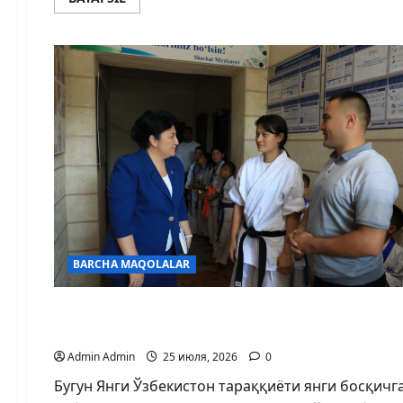
BARCHA MAQOLALAR
BARCHA MAQOLALAR
ҚОҒОЗДАГИ РАҚАМ ЭМАС, ИНСОН ҲАЁТИДАГИ
Admin Admin
25 июля, 2026
0
Бугун Янги Ўзбекистон тараққиёти янги босқичг