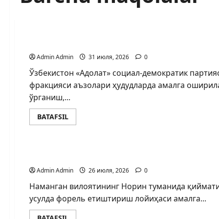
BARCHA MAQOLALAR
ИСЛОҲОТЛАР ИЖРОСИ ВА МАҲАЛЛАЛАР РИВО
Admin Admin
31 июля, 2026
0
Ўзбекистон «Адолат» социал-демократик парти
фракцияси аъзолари ҳудудларда амалга оширил
ўрганиш,...
BATAFSIL
BARCHA MAQOLALAR
ИННОВАЦИОН БАЛИҚЧИЛИК — ЯНГИ ЎЗБЕКИ
Admin Admin
26 июля, 2026
0
Наманган вилоятининг Норин туманида қиймати
усулда форель етиштириш лойиҳаси амалга...
BATAFSIL