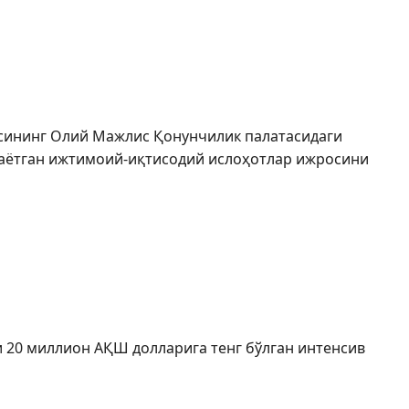
ЖИ ДЕПУТАТЛАР ЭЪТИБОРИДА
ясининг Олий Мажлис Қонунчилик палатасидаги
аётган ижтимоий-иқтисодий ислоҳотлар ижросини
СТОН ҚИШЛОҒИНИНГ ЯНГИ ҚИЁФАСИ
 20 миллион АҚШ долларига тенг бўлган интенсив