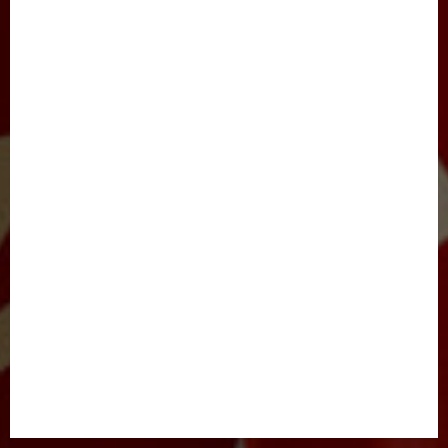
SAYLOV-2021
IJTIMOIY HAYOT
JARAYON
NIGOH
XALQARO HAYOT
BARCHA MAQOLALAR
YANGILIKLAR
TADBIRLAR
E’LONLAR
FOTOLAVHALAR
VIDEOLAVHALAR