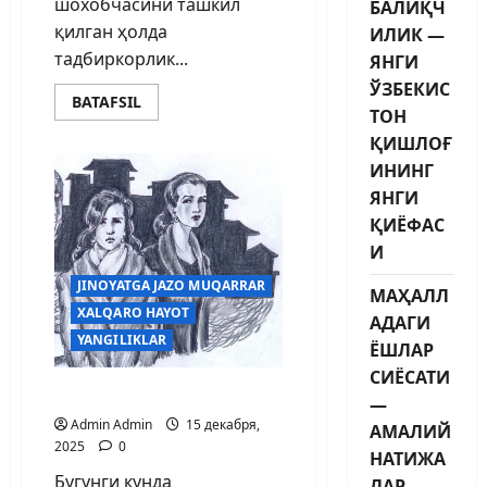
шохобчасини ташкил
БАЛИҚЧ
қилган ҳолда
ИЛИК —
тадбиркорлик...
ЯНГИ
ЎЗБЕКИС
BATAFSIL
ТОН
ҚИШЛОҒ
ИНИНГ
ЯНГИ
ҚИЁФАС
И
JINOYATGA JAZO MUQARRAR
МАҲАЛЛ
XALQARO HAYOT
АДАГИ
YANGILIKLAR
ЁШЛАР
СИЁСАТИ
ФИРИБГАР ОПА-СИНГИЛ
—
Admin Admin
15 декабря,
АМАЛИЙ
2025
0
НАТИЖА
Бугунги кунда
ЛАР