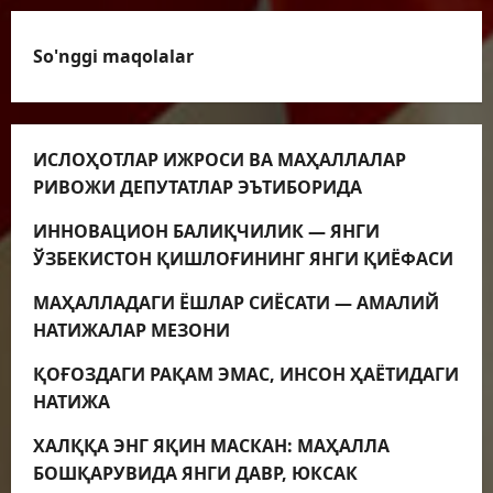
So'nggi maqolalar
ИСЛОҲОТЛАР ИЖРОСИ ВА МАҲАЛЛАЛАР
РИВОЖИ ДЕПУТАТЛАР ЭЪТИБОРИДА
ИННОВАЦИОН БАЛИҚЧИЛИК — ЯНГИ
ЎЗБЕКИСТОН ҚИШЛОҒИНИНГ ЯНГИ ҚИЁФАСИ
МАҲАЛЛАДАГИ ЁШЛАР СИЁСАТИ — АМАЛИЙ
НАТИЖАЛАР МЕЗОНИ
ҚОҒОЗДАГИ РАҚАМ ЭМАС, ИНСОН ҲАЁТИДАГИ
НАТИЖА
ХАЛҚҚА ЭНГ ЯҚИН МАСКАН: МАҲАЛЛА
БОШҚАРУВИДА ЯНГИ ДАВР, ЮКСАК