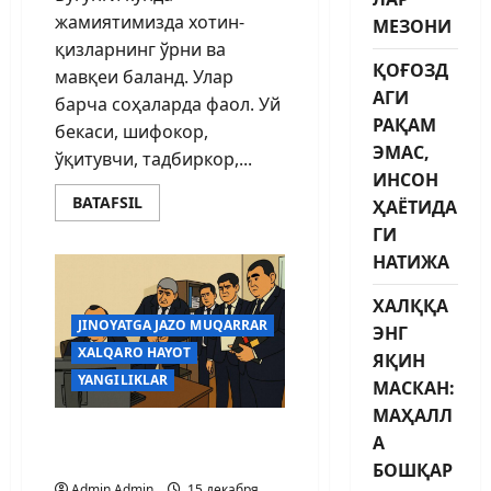
жамиятимизда хотин-
МЕЗОНИ
қизларнинг ўрни ва
ҚОҒОЗД
мавқеи баланд. Улар
АГИ
барча соҳаларда фаол. Уй
РАҚАМ
бекаси, шифокор,
ЭМАС,
ўқитувчи, тадбиркор,...
ИНСОН
BATAFSIL
ҲАЁТИДА
ГИ
НАТИЖА
ХАЛҚҚА
JINOYATGA JAZO MUQARRAR
ЭНГ
XALQARO HAYOT
ЯҚИН
YANGILIKLAR
МАСКАН:
МАҲАЛЛ
СОЛИҚҚА “ЧАП” БЕРОЛМ
А
АЙСАН
БОШҚАР
Admin Admin
15 декабря,