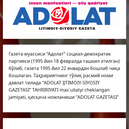
Газета муассиси “Адолат” социал-демократик
партияси (1995 йил 18 февралда ташкил этилган)
бўлиб, газета 1995 йил 22 январдан бошлаб чиқа
бошлаган. Таҳририятнинг тўлиқ расмий номи
давлат тилида “ADOLAT IJTIMOIY-SIYOSIY
GAZETASI” TAHRIRIYATI mas`uliatyi cheklangan
jamiyati, қисқача номланиши “ADOLAT GAZETASI”