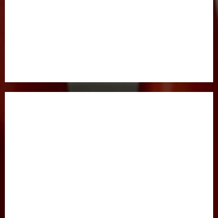
BOSH SAHIFA
GAZETA HAQIDA
MAQOLALAR
XALQARO HAYOT
HUQUQ
JINOYATGA JAZO MUQARRAR