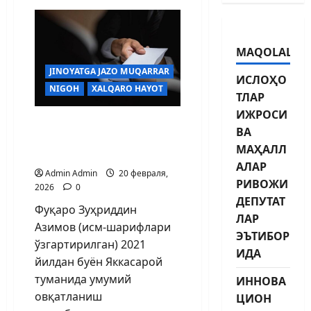
MAQOLALAR
JINOYATGA JAZO MUQARRAR
ИСЛОҲО
NIGOH
XALQARO HAYOT
ТЛАР
ИЖРОСИ
ТАЪМАГИР
ВА
СОЛИҚЧИЛАР пора
МАҲАЛЛ
олаётганда ушланди
АЛАР
Admin Admin
20 февраля,
РИВОЖИ
2026
0
ДЕПУТАТ
Фуқаро Зуҳриддин
ЛАР
Азимов (исм-шарифлари
ЭЪТИБОР
ўзгартирилган) 2021
ИДА
йилдан буён Яккасарой
туманида умумий
ИННОВА
овқатланиш
ЦИОН