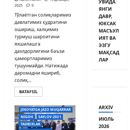
УВИДА
2025
0
ЯНГИ
Тўлаётган солиқларимиз
ДАВР,
давлатимиз қудратини
ЮКСАК
ошириш, халқимиз
МАСЪУЛ
турмуш шароитини
ИЯТ ВА
яхшилашга
ЭЗГУ
дахлдорлигини баъзи
МАҚСАД
ҳамюртларимиз
ЛАР
тушунмайди. Натижада
даромадни яшириб,
солиқ...
BARCHA MAQOLALAR
BATAFSIL
E'LONLAR
HUQUQ
IJTIMOIY HAYOT
JARAYON
ARXIV
JINOYATGA JAZO MUQARRAR
NIGOH
SAYLOV-2021
ИЮЛЬ
TADBIRLAR
2026