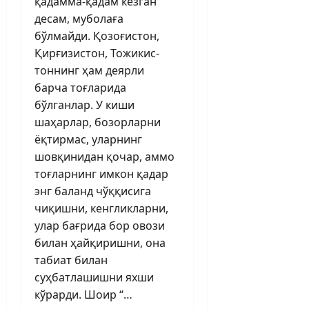
қадамма-қадам кезган
десам, муболаға
бўлмайди. Қозоғистон,
Қирғизистон, Тожикис­
тоннинг ҳам деярли
барча тоғларида
бўлганлар. У киши
шаҳарлар, бозорларни
ёқтирмас, уларнинг
шовқинидан қочар, аммо
тоғларнинг имкон қадар
энг баланд чўққисига
чиқишни, кенглик­ларни,
улар бағрида бор овози
билан ҳайқиришни, она
табиат билан
суҳбатлашишни яхши
кўрарди. Шоир “…