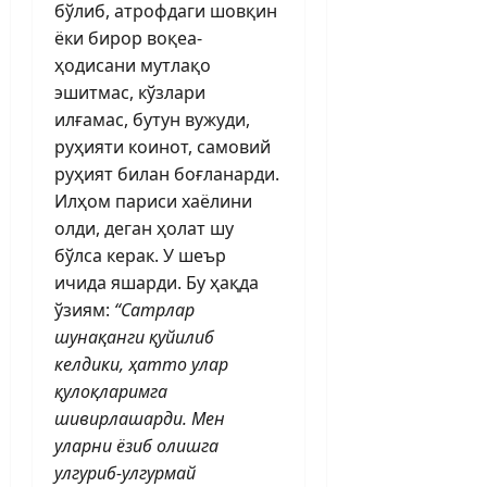
бўлиб, атрофдаги шовқин
ёки бирор воқеа-
ҳодисани мутлақо
эшитмас, кўзлари
илғамас, бутун вужуди,
руҳияти коинот, самовий
руҳият билан боғланарди.
Илҳом париси хаёлини
олди, деган ҳолат шу
бўлса керак. У шеър
ичида яшарди. Бу ҳақда
ўзиям:
“Сатрлар
шунақанги қуйилиб
келдики, ҳатто улар
қулоқларимга
шивирлашарди. Мен
уларни ёзиб олишга
улгуриб-улгурмай