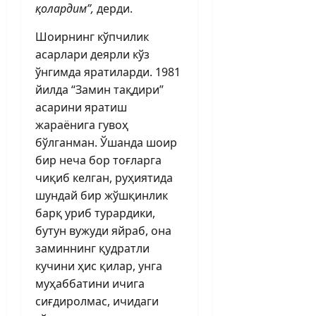
қолардим”,
дерди.
Шоирнинг кўпчилик
асарлари деярли кўз
ўнгимда яратиларди. 1981
йилда “Замин тақдири”
асарини яратиш
жараёнига гувоҳ
бўлганман. Ўшанда шоир
бир неча бор тоғларга
чиқиб келган, руҳиятида
шундай бир жўшқинлик
барқ уриб турардики,
бутун вужуди яйраб, она
заминнинг қудратли
кучини ҳис қилар, унга
муҳаббатини ичига
сиғдиролмас, ичидаги