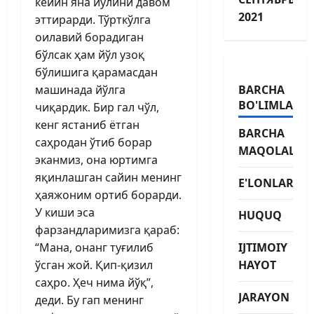
кейин яна йўлини давом
2021
эттирарди. Тўрткўлга
оилавий борадиган
бўлсак ҳам йўл узоқ
бўлишига қарамасдан
машинада йўлга
BARCHA
BO'LIMLAR
чиқардик. Бир гал чўл,
кенг ястаниб ётган
BARCHA
саҳродан ўтиб борар
MAQOLALAR
эканмиз, она юртимга
яқинлашган сайин менинг
E'LONLAR
ҳаяжоним ортиб борарди.
У киши эса
HUQUQ
фарзандларимизга қараб:
“Мана, онанг туғилиб
IJTIMOIY
ўсган жой. Қип-қизил
HAYOT
саҳро. Ҳеч нима йўқ”,
JARAYON
деди. Бу гап менинг