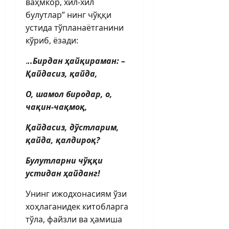
ваҳмкор, хил-хил
булутлар” нинг чўққи
устида тўп­ланаётганини
кўриб, ёзади:
.
..Бирдан ҳайқираман: –
Қайдасиз, қайда,
О, шамол биродар, о,
чақин-чақмоқ,
Қайдасиз, дўстларим,
қайда, қалдироқ?
Булутларни чўққи
устидан ҳайданг!
Унинг ижодхонасиям ўзи
хоҳлаганидек китобларга
тўла, файзли ва ҳамиша