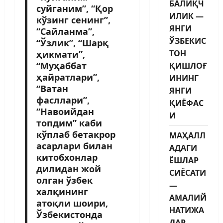
БАЛИҚЧ
суйганим”, “Қор
ИЛИК —
кўзинг сенинг”,
ЯНГИ
“Сайланма”,
ЎЗБЕКИС
“Ўзлик”, “Шарқ
ТОН
ҳикмати”,
“Муҳаббат
ҚИШЛОҒ
ҳайратлари”,
ИНИНГ
“Ватан
ЯНГИ
фасллари”,
ҚИЁФАС
“Навоийдан
И
топдим” каби
кўплаб бетакрор
МАҲАЛЛ
асарлари билан
АДАГИ
китобхонлар
ЁШЛАР
дилидан жой
СИЁСАТИ
олган ўзбек
—
халқининг
АМАЛИЙ
атоқли шоири,
НАТИЖА
Ўзбекистонда
ЛАР