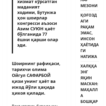
хизмат кўрсатган
МЕЗОНИ
маданият
ходими, Бутунжа
ҚОҒОЗД
ҳон шоирлар
АГИ
конгресси аъзоси
РАҚАМ
Азим СУЮН ҳаёт
ЭМАС,
бўлганида 77
ИНСОН
ёшни қарши олар
эди.
ҲАЁТИДА
ГИ
НАТИЖА
Шоирнинг рафиқаси,
ХАЛҚҚА
тарихчи олима
ЭНГ
Ойгул САФАРБОЙ
ЯҚИН
қизи унинг ҳаёт ва
МАСКАН:
ижод йўли ҳақида
МАҲАЛЛ
ҳикоя қилади.
А
БОШҚАР
Вақт югурик, бугунга кун