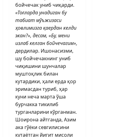
бойчечак униб чиқарди.
«Тоғларда унадиган бу
табиат мўъжизаси
ҳовлимизга қаердан келди
экан?», десам, «Бу, мени
излаб келган бойчечагим»,
дердилар. Ишонасизми,
шу бойчечакнинг униб
чиқишини шунчалар
муштоқлик билан
кутардики, ҳали ерда қор
эримасдан туриб, ҳар
куни неча марта ўша
бурчакка тикилиб
турганларини кўрганман.
Шоирона айт­ганда, Азим
ака гўёки севгилисини
кутаётган йигит мисоли