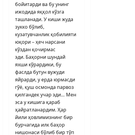
бойитарди ва бу унинг
ижодида яққол кўзга
ташланади. У киши жуда
зукко бўлиб,
кузатувчанлик қобилияти
юқори – ҳеч нарсани
кўздан қочирмас
эди. Баҳорни шундай
яхши кўрардики, бу
фаслда бутун вужуди
яйрарди, у ерда юрмасди
гўё, қуш осмонда парвоз
қилгандек учар эди… Мен
эса у кишига қараб
ҳайратланардим. Ҳар
йили ҳовлимизнинг бир
бурчагида илк баҳор
нишонаси бўлиб бир тўп