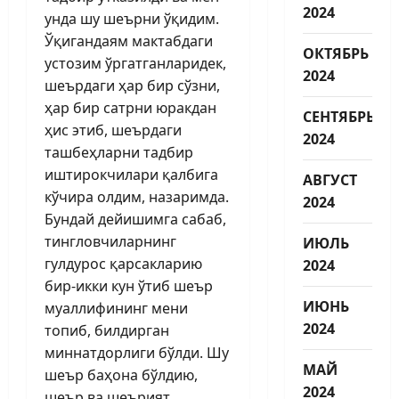
2024
унда шу шеърни ўқидим.
Ўқигандаям мактабдаги
ОКТЯБРЬ
устозим ўргатганларидек,
2024
шеърдаги ҳар бир сўзни,
ҳар бир сатрни юракдан
СЕНТЯБРЬ
ҳис этиб, шеър­даги
2024
ташбеҳларни тадбир
иштирокчилари қалбига
АВГУСТ
кўчира олдим, назаримда.
2024
Бундай дейишимга сабаб,
тинг­ловчиларнинг
ИЮЛЬ
гулдурос қарсакларию
2024
бир-икки кун ўтиб шеър
ИЮНЬ
муаллифининг мени
2024
топиб, билдирган
миннатдорлиги бўлди. Шу
МАЙ
шеър баҳона бўлдию,
2024
шеър ва шеърият,