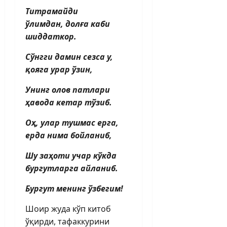
Титрамайди
ўлимдан, долға каби
шиддаткор.
Сўнгги дамин сезса у,
қояга урар ўзин,
Унинг олов патлари
ҳавода кетар тўзиб.
Оҳ, улар тушмас ерга,
ерда нима бойланиб,
Шу заҳоти учар кўкда
бургутларга айланиб.
Бургут менинг ўзбегим!
Шоир жуда кўп китоб
ўқирди, тафаккурини