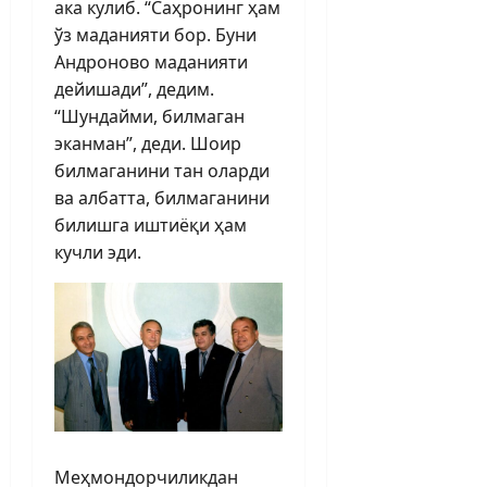
ака кулиб. “Саҳронинг ҳам
ўз маданияти бор. Буни
Андроново маданияти
дейишади”, дедим.
“Шундайми, билмаган
эканман”, деди. Шоир
билмаганини тан оларди
ва албатта, билмаганини
билишга иштиёқи ҳам
кучли эди.
Меҳмондорчиликдан