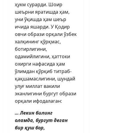
ҳукм сурарди. Шоир
шеърни яратишда ҳам,
уни ўқишда ҳам шеър
ичида яшарди. У Қодир
овчи образи орқали ўзбек
халқининг қўрқмас,
ботирлигини,
одамийлигини, ҳаттоки
охирги нафасида ҳам
ўлимдан қўрқиб титраб-
қақшамаслигини, шундай
улуғ миллат вакили
эканлигини бургут образи
орқали ифодалаган:
… Лекин билинг
оламда, бургут деган
бир қуш бор,