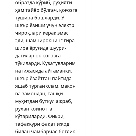
образда кўриб, руҳияти
ҳам тайёр бўлгач, қоғозга
тушира бошларди. У
шеър ёзиши учун электр
чироқлари керак эмас
эди, шамчироқнинг ғира-
шира ёруғида шуури­
дагилар оқ қоғозга
тўкиларди. Кузатувларим
натижасида айтаманки,
шеър ёзаётган пайтида
яшаб турган олам, макон
ва замондан, ташқи
муҳитдан буткул ажраб,
руҳан коинотга
кўтариларди. Фикри,
тафаккури фақат ижод
билан чамбарчас боғлиқ