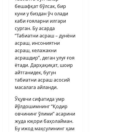
бешафқат бўлсак, бир
куни у биздан ўч олади
каби ғояларни илгари
сурган. Бу асарда
“Табиатни асраш – дунёни
асраш, инсониятни
асраш, келажакни
асрашдир”, деган улуғ ғоя
ётади. Дарҳақиқат, шоир
айтганидек, бугун
табиатни асраш асосий
масалага айланди.
Ўқувчи сифатида умр
йўлдошимнинг “Қодир
овчининг ўлими” асарини
жуда юқори баҳолайман.
Бу ижод маҳсулининг ҳам