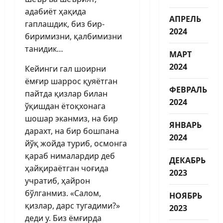
адабиёт ҳақида
АПРЕЛЬ
гаплашдик, биз бир-
2024
биримизни, қалбимизни
танидик…
МАРТ
2024
Кейинги гал шоирни
ёмғир шаррос қуя­ётган
ФЕВРАЛЬ
пайтда қизлар билан
2024
ўқишдан ётоқхонага
шошар эканмиз, на бир
ЯНВАРЬ
дарахт, на бир бошпана
2024
йўқ жойда туриб, осмонга
қараб нималардир деб
ДЕКАБРЬ
ҳайқираётган чоғида
2023
учратиб, ҳайрон
бўлганмиз. «Салом,
НОЯБРЬ
қизлар, дарс тугадими?»
2023
деди у. Биз ёмғирда