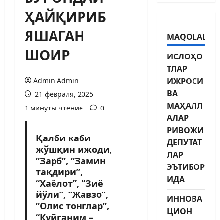
ҲАЙҚИРИБ
ЯШАГАН
MAQOLALAR
ШОИР
ИСЛОҲО
ТЛАР
Admin Admin
ИЖРОСИ
ВА
21 февраля, 2025
МАҲАЛЛ
1 минуты чтение
0
АЛАР
РИВОЖИ
Қалби каби
ДЕПУТАТ
жўшқин ижоди,
ЛАР
“Зарб”, “Замин
ЭЪТИБОР
тақдири”,
ИДА
“Хаёлот”, “Зиё
йўли”, “Жавзо”,
ИННОВА
“Олис тонглар”,
ЦИОН
“Куйганим –