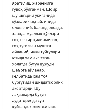
яратилиш жараёнига
гувоҳ бўлганман. Шоир
шу шеърни ўқиганида
кўзлари чақнаб, ичида
олов ёниб, баланд овозда,
ҳавода муаллақ қўллари
гоҳ кес­кир қиличмисол,
гоҳ тугилган муштга
айланиб, ички туйғулари
юзида ҳам акс этган
ҳолатда бутун вужуди
шеър­га айланар,
келбатида ҳам тоғ
бургутидай шиддаткорлик
акс этарди. Шу
лаҳзаларда бутун
аудиторияда сув
қуйгандек жим-житлик