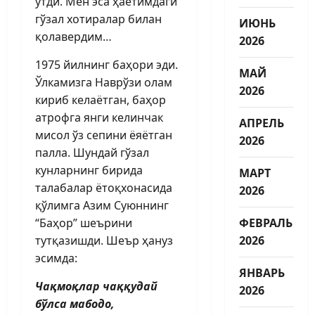
ўтди. Мен эса ҳаётимдаги
гўзал хотиралар билан
ИЮНЬ
қолавердим…
2026
1975 йилнинг баҳори эди.
МАЙ
Ўлкамизга Нав­рўзи олам
2026
кириб келаётган, баҳор
атроф­га янги келинчак
АПРЕЛЬ
мисол ўз сепини ёяётган
2026
палла. Шундай гўзал
кунларнинг бирида
МАРТ
талабалар ётоқхонасида
2026
қўлимга Азим Суюннинг
“Баҳор” шеърини
ФЕВРАЛЬ
тутқазишди. Шеър ҳануз
2026
эсимда:
ЯНВАРЬ
Чақмоқлар чаққудай
2026
бўлса мабодо,