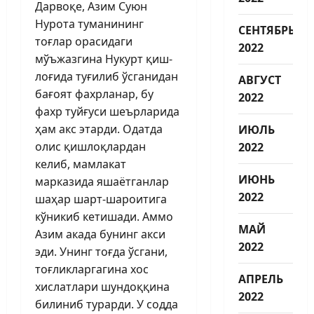
Дарвоқе, Азим Суюн
Нурота туманининг
СЕНТЯБРЬ
тоғлар орасидаги
2022
мўъжазгина Нукурт қиш­
лоғида туғилиб ўсганидан
АВГУСТ
бағоят фахрланар, бу
2022
фахр туйғуси шеърларида
ҳам акс этарди. Одатда
ИЮЛЬ
олис қиш­лоқлардан
2022
келиб, мамлакат
ИЮНЬ
марказида яшаётганлар
2022
шаҳар шарт-шароитига
кўникиб кетишади. Аммо
МАЙ
Азим акада бунинг акси
2022
эди. Унинг тоғда ўсгани,
тоғликларгагина хос
АПРЕЛЬ
хислатлари шундоққина
2022
билиниб турарди. У содда