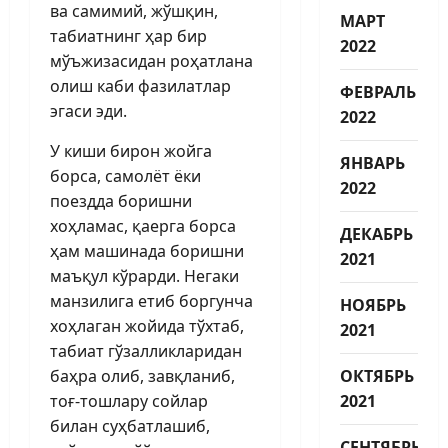
ва самимий, жўшқин,
МАРТ
табиатнинг ҳар бир
2022
мўъжизасидан роҳатлана
олиш каби фазилатлар
ФЕВРАЛЬ
эгаси эди.
2022
У киши бирон жойга
ЯНВАРЬ
борса, самолёт ёки
2022
поездда боришни
хоҳламас, қаерга борса
ДЕКАБРЬ
ҳам машинада боришни
2021
маъқул кўрарди. Негаки
манзилига етиб боргунча
НОЯБРЬ
хоҳлаган жойида тўхтаб,
2021
табиат гўзалликларидан
баҳра олиб, завқланиб,
ОКТЯБРЬ
тоғ-тошлару сойлар
2021
билан суҳбатлашиб,
СЕНТЯБРЬ