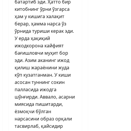
батартиб эди. Ҳатто бир
китобнинг ўрни ўзгарса
ҳам у кишига халақит
берар, ҳамма нарса ўз
ўрнида туриши керак эди.
У ерда ҳақиқий
ижодкорона кайфият
бағишловчи муҳит бор
эди. Азим аканинг ижод
қилиш жараёнини жуда
кўп кузатганман. У киши
асосан туннинг сокин
палласида ижодга
шўнғирди. Аввало, асарни
миясида пишитарди,
ёзмоқчи бўлган
нарсасини образ орқали
тас­вирлаб, қайсидир