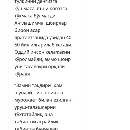
тўлқинни денгизга
қўшмаса, яъни қоғозга
тўкмаса бўлмасди.
Англашимча, шоирлар
бирон асар
яратаётганида ўзидан 40-
50 йил илгарилаб кетади.
Оддий инсон келажакни
кўролмайди, аммо шоир
уни тасаввури орқали
кўради.
“Замин тақдири” ҳам
шундай – инсониятга
мурожаат билан ёзилган:
уруш-талашларни
тўхтатайлик, она
табиатни асрайлик,
табиатга бунчалар