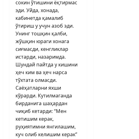
сокин ўтишини ёқтирмас
эди. Уйда, хонада,
кабинетда қамалиб
ўтириш у учун азоб эди.
Унинг тош­қин қалби,
жўшқин юраги хонага
сиғмасди, кенгликлар
истарди, назаримда.
Шундай пайтда у кишини
ҳеч ким ва ҳеч нарса
тўхтата олмасди.
Саёҳатларни яхши
кўрарди. Кутилмаганда
бирданига шаҳардан
чиқиб кетарди: “Мен
кетишим керак,
руҳиятимни янгилашим,
куч олиб келишим керак”