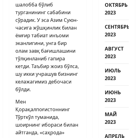
шалобба бўлиб
ОКТЯБРЬ
турганининг сабабини
2023
сўрадик. У эса Азим Суюн­
СЕНТЯБРЬ
часига жўшқинлик билан
2023
ёмғир табиат инъоми
эканлигини, унга бир
АВГУСТ
олам завқ бағишлашини
2023
тўлқинланиб гапира
кетди. Таъбир жоиз бўлса,
ИЮЛЬ
шу икки учрашув бизнинг
2023
келажагимиз дебочаси
бўлди.
ИЮНЬ
2023
Мен
Қорақалпоғистоннинг
МАЙ
Тўрткўл туманида,
2023
шоирнинг ибораси билан
айт­ганда, «саҳрода»
АПРЕЛЬ