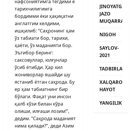
нафсониятимга тегдими ё
JINOYATGA
тарихчилигимга
JAZO
бордимми ёки ҳақиқатни
MUQARRAR
анг­латгим келдими,
ишқилиб: “Саҳронинг ҳам
NIGOH
ўз табиати бор, тарихи,
ҳаёти, ўз маданияти бор.
SAYLOV-
Эътибор беринг:
2021
саксовуллар, юлғунлар
ўсиб ётибди. Ҳар хил
TADBIRLAR
жониворлар яшайди шу
ястаниб ётган саҳрода. Бу
XALQARO
ер ҳам табиатнинг бир
HAYOT
бўлаги. Фақат уни инсон
YANGILIKLAR
қалб кўзи билан кўра
олиши, илғаши лозим!”,
дедим. “Саҳрода маданият
нима қилади?”, деди Азим