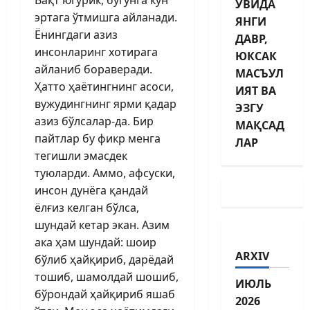
УВИДА
эртага ўтмишга айланади.
ЯНГИ
Ёнингдаги азиз
ДАВР,
инсонларинг хотирага
ЮКСАК
айланиб бораверади.
МАСЪУЛ
Ҳатто ҳаётингнинг асоси,
ИЯТ ВА
вужудинг­нинг ярми қадар
ЭЗГУ
азиз бўлсалар-да. Бир
МАҚСАД
пайтлар бу фикр менга
ЛАР
тегишли эмасдек
туюларди. Аммо, афсуски,
инсон дунёга қандай
ёлғиз келган бўлса,
шундай кетар экан. Азим
ака ҳам шундай: шоир
ARXIV
бўлиб ҳайқириб, дарёдай
тошиб, шамолдай шошиб,
ИЮЛЬ
бўрондай ҳайқириб яшаб
2026