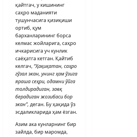
қайтгач, у кишининг
саҳро маданияти
тушунчасига қизиқиши
ортиб, қум
барханларининг борса
келмас жойларига, саҳро
ичкарисига уч кунлик
саёҳатга кетган. Қайтиб
келгач,
“Ҳақиқатан, саҳро
гўзал экан, унинг ҳам ўзига
яраша сеҳри, одамни ўйга
толдирадиган, завқ
берадиган жозибаси бор
экан”,
деган. Бу ҳақида ўз
эсдаликларида ҳам ёзган.
Азим ака кунларнинг бир
зайлда, бир маромда,