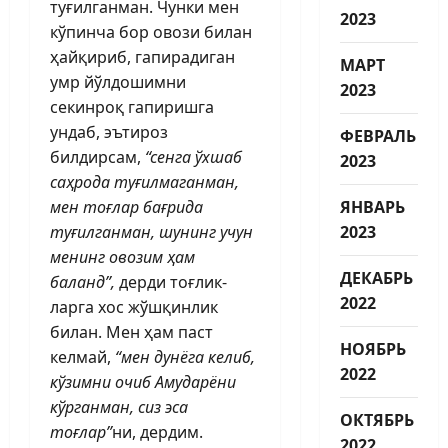
туғилганман. Чунки мен
2023
кўпинча бор овози билан
ҳайқириб, гапирадиган
МАРТ
умр йўлдошимни
2023
секинроқ гапиришга
ундаб, эъти­роз
ФЕВРАЛЬ
билдирсам,
“сенга ўхшаб
2023
саҳрода туғилмаганман,
мен тоғлар бағрида
ЯНВАРЬ
туғилганман, шунинг учун
2023
менинг овозим ҳам
ДЕКАБРЬ
баланд”,
дерди тоғлик­
2022
ларга хос жўшқинлик
билан. Мен ҳам паст
НОЯБРЬ
келмай,
“мен дунёга келиб,
2022
кўзимни очиб Амударёни
кўрганман, сиз эса
ОКТЯБРЬ
тоғлар”
ни, дердим.
2022