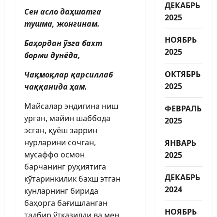
ДЕКАБРЬ
Сен асло даҳшатга
2025
тушма, жонгинам.
НОЯБРЬ
Баҳордан ўзга бахт
2025
борми дунёда,
ОКТЯБРЬ
Чақмоқлар қарсиллаб
2025
чаққанида ҳам.
Майсалар эндигина ниш
ФЕВРАЛЬ
урган, майин шаббода
2025
эсган, қуёш заррин
нурларини сочган,
ЯНВАРЬ
мусаффо осмон
2025
барчанинг руҳиятига
ДЕКАБРЬ
кўтаринкилик бахш этган
2024
кунларнинг бирида
баҳорга бағиш­ланган
НОЯБРЬ
тадбир ўтказилди ва мен