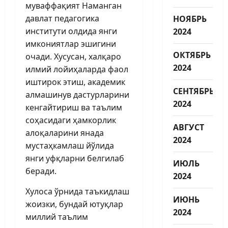
муваффақият Наманган
давлат педагогика
НОЯБРЬ
институти олдида янги
2024
имкониятлар эшигини
ОКТЯБРЬ
очади. Хусусан, халқаро
2024
илмий лойиҳаларда фаол
иштирок этиш, академик
СЕНТЯБРЬ
алмашинув дастурларини
2024
кенгайтириш ва таълим
соҳасидаги ҳамкорлик
АВГУСТ
алоқаларини янада
2024
мустаҳкамлаш йўлида
янги уфқларни белгилаб
ИЮЛЬ
беради.
2024
Хулоса ўрнида таъкидлаш
ИЮНЬ
жоизки, бундай ютуқлар
2024
миллий таълим