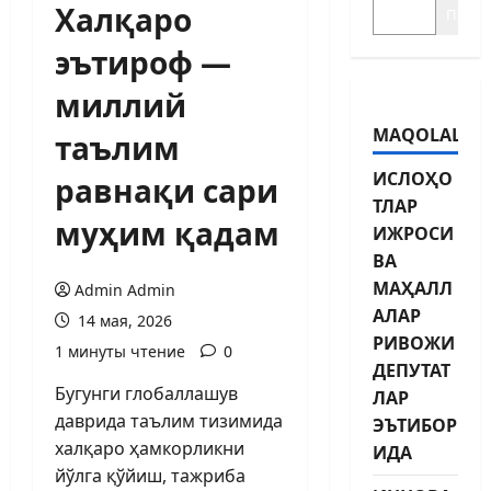
Халқаро
Поиск
эътироф —
миллий
MAQOLALAR
таълим
ИСЛОҲО
равнақи сари
ТЛАР
муҳим қадам
ИЖРОСИ
ВА
МАҲАЛЛ
Admin Admin
АЛАР
14 мая, 2026
РИВОЖИ
1 минуты чтение
0
ДЕПУТАТ
Бугунги глобаллашув
ЛАР
даврида таълим тизимида
ЭЪТИБОР
халқаро ҳамкорликни
ИДА
йўлга қўйиш, тажриба