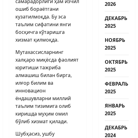
самарадорлиги ҳам изчил
2026
ошиб бораётгани
кузатилмоқда. Бу эса
ДЕКАБРЬ
таълим сифатини янги
2025
босқичга кўтаришга
хизмат қилмоқда.
НОЯБРЬ
2025
Мутахассисларнинг
халқаро миқёсда фаолият
ОКТЯБРЬ
юритиши тажриба
2025
алмашиш билан бирга,
илғор билим ва
ФЕВРАЛЬ
инновацион
2025
ёндашувларни миллий
ЯНВАРЬ
таълим тизимига олиб
2025
киришда муҳим омил
бўлиб хизмат қилади.
ДЕКАБРЬ
Шубҳасиз, ушбу
2024