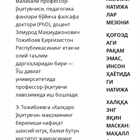
малакали профессор-
НАТИЖА
ўқитувчиси, педагогика
ЛАР
фанлари бўйича фалсафа
МЕЗОНИ
доктори (PhD), доцент
Элмурод Маҳмуджонович
ҚОҒОЗД
Тожибоев Қирғизистон
АГИ
Республикасининг етакчи
РАҚАМ
олий таълим
ЭМАС,
даргоҳларидан бири —
ИНСОН
Ўш давлат
ҲАЁТИДА
университетида
ГИ
профессор-ўқитувчи
НАТИЖА
лавозимида иш бошлади.
ХАЛҚҚА
Э. Тожибоевга «Халқаро
ЭНГ
ўқитувчи» мақомининг
ЯҚИН
берилиши нафақат
МАСКАН:
шахсий ютуқ, балки бутун
МАҲАЛЛ
институт жамоасининг