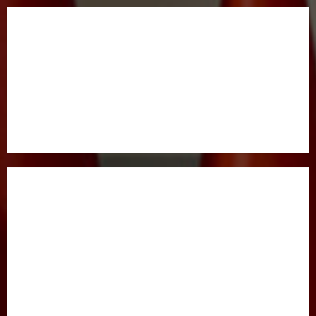
BOSH SAHIFA
GAZETA HAQIDA
MAQOLALAR
XALQARO HAYOT
HUQUQ