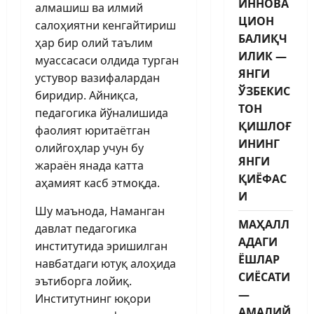
ИННОВА
алмашиш ва илмий
ЦИОН
салоҳиятни кенгайтириш
БАЛИҚЧ
ҳар бир олий таълим
ИЛИК —
муассасаси олдида турган
ЯНГИ
устувор вазифалардан
ЎЗБЕКИС
биридир. Айниқса,
ТОН
педагогика йўналишида
ҚИШЛОҒ
фаолият юритаётган
ИНИНГ
олийгоҳлар учун бу
ЯНГИ
жараён янада катта
ҚИЁФАС
аҳамият касб этмоқда.
И
Шу маънода, Наманган
МАҲАЛЛ
давлат педагогика
АДАГИ
институтида эришилган
ЁШЛАР
навбатдаги ютуқ алоҳида
СИЁСАТИ
эътиборга лойиқ.
—
Институтнинг юқори
АМАЛИЙ