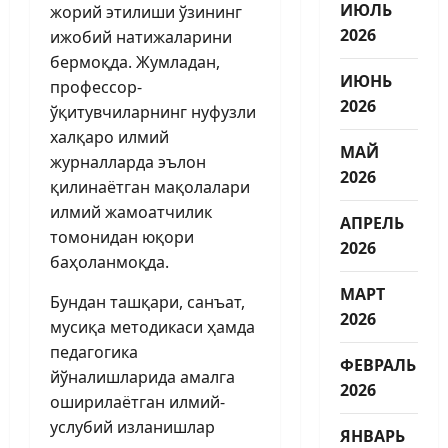
ИЮЛЬ
жорий этилиши ўзининг
2026
ижобий натижаларини
бермоқда. Жумладан,
ИЮНЬ
профессор-
2026
ўқитувчиларнинг нуфузли
халқаро илмий
МАЙ
журналларда эълон
2026
қилинаётган мақолалари
илмий жамоатчилик
АПРЕЛЬ
томонидан юқори
2026
баҳоланмоқда.
МАРТ
Бундан ташқари, санъат,
2026
мусиқа методикаси ҳамда
педагогика
ФЕВРАЛЬ
йўналишларида амалга
2026
оширилаётган илмий-
услубий изланишлар
ЯНВАРЬ