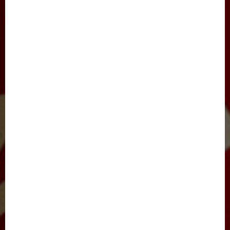
JINOYATGA JAZO MUQARRAR
SAYLOV-2021
IJTIMOIY HAYOT
JARAYON
NIGOH
XALQARO HAYOT
BARCHA MAQOLALAR
YANGILIKLAR
TADBIRLAR
E’LONLAR
FOTOLAVHALAR