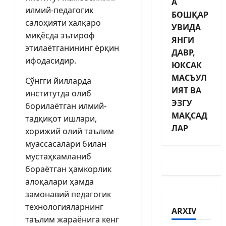
А
илмий-педагогик
БОШҚАР
салоҳияти халқаро
УВИДА
миқёсда эътироф
ЯНГИ
этилаётганининг ёрқин
ДАВР,
ифодасидир.
ЮКСАК
МАСЪУЛ
Сўнгги йилларда
ИЯТ ВА
институтда олиб
ЭЗГУ
борилаётган илмий-
МАҚСАД
тадқиқот ишлари,
ЛАР
хорижий олий таълим
муассасалари билан
мустаҳкамланиб
бораётган ҳамкорлик
алоқалари ҳамда
замонавий педагогик
технологияларнинг
ARXIV
таълим жараёнига кенг