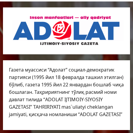
Газета муассиси “Адолат” социал-демократик
партияси (1995 йил 18 февралда ташкил этилган)
бўлиб, газета 1995 йил 22 январдан бошлаб чиқа
бошлаган. Таҳририятнинг тўлиқ расмий номи
давлат тилида “ADOLAT IJTIMOIY-SIYOSIY
GAZETASI” TAHRIRIYATI mas`uliatyi cheklangan
jamiyati, қисқача номланиши “ADOLAT GAZETASI”