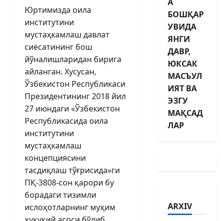
А
Юртимизда оила
БОШҚАР
институтини
УВИДА
мустаҳкамлаш давлат
ЯНГИ
сиёсатининг бош
ДАВР,
йўналишларидан бирига
ЮКСАК
айланган. Хусусан,
МАСЪУЛ
Ўзбекистон Республикаси
ИЯТ ВА
Президентининг 2018 йил
ЭЗГУ
27 июндаги «Ўзбекистон
МАҚСАД
Республикасида оила
ЛАР
институтини
мустаҳкамлаш
концепциясини
тасдиқлаш тўғрисида»ги
ПҚ-3808-сон қарори бу
борадаги тизимли
ARXIV
ислоҳотларнинг муҳим
ҳуқуқий асоси бўлиб