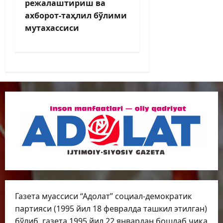
режалаштириш ва
ахборот-таҳлил бўлими
мутахассиси
Газета муассиси “Адолат” социал-демократик
партияси (1995 йил 18 февралда ташкил этилган)
бўлиб, газета 1995 йил 22 январдан бошлаб чиқа