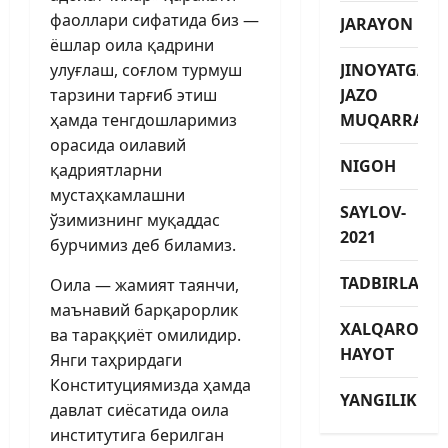
фаоллари сифатида биз —
JARAYON
ёшлар оила қадрини
улуғлаш, соғлом турмуш
JINOYATGA
тарзини тарғиб этиш
JAZO
ҳамда тенгдошларимиз
MUQARRAR
орасида оилавий
NIGOH
қадриятларни
мустаҳкамлашни
SAYLOV-
ўзимизнинг муқаддас
2021
бурчимиз деб биламиз.
TADBIRLAR
Оила — жамият таянчи,
маънавий барқарорлик
XALQARO
ва тараққиёт омилидир.
HAYOT
Янги таҳрирдаги
Конституциямизда ҳамда
YANGILIKLAR
давлат сиёсатида оила
институтига берилган