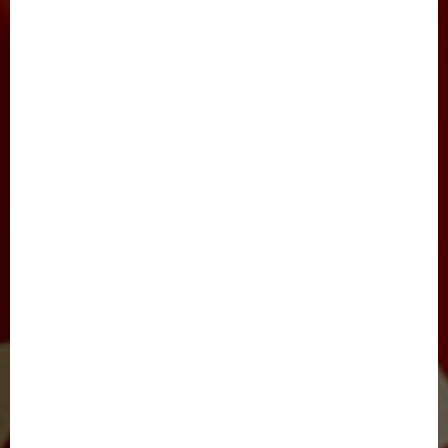
GAZETA HAQIDA
MAQOLALAR
XALQARO HAYOT
HUQUQ
JINOYATGA JAZO MUQARRAR
SAYLOV-2021
IJTIMOIY HAYOT
JARAYON
NIGOH
XALQARO HAYOT
BARCHA MAQOLALAR