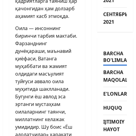
2021
қадриятларга таяниш ҳар
қачонгидан ҳам долзарб
СЕНТЯБРЬ
аҳамият касб этмоқда.
2021
Оила — инсоннинг
биринчи тарбия мактаби.
Фарзанднинг
дунёқараши, маънавий
BARCHA
қиёфаси, Ватанга
BO'LIMLAR
муҳаббати ва жамият
BARCHA
олдидаги масъулият
MAQOLALAR
туйғуси аввало оила
муҳитида шаклланади.
E'LONLAR
Бугунги ёш авлод эса
эртанги мустаҳкам
HUQUQ
оилаларнинг таянчи,
миллатнинг келажак
IJTIMOIY
умидидир. Шу боис «Ёш
HAYOT
адолатчилар» ҳаракати