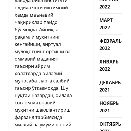
даврда оила институти
2022
олдида янги ижтимоий
ҳамда маънавий
МАРТ
чақириқлар пайдо
2022
бўлмоқда. Айниқса,
рақамли муҳитнинг
ФЕВРАЛЬ
кенгайиши, виртуал
2022
мулоқотнинг ортиши ва
оммавий маданият
ЯНВАРЬ
таъсири айрим
2022
ҳолатларда оилавий
муносабатларга салбий
ДЕКАБРЬ
таъсир ўтказмоқда. Шу
2021
нуқтаи назардан, оилада
соғлом маънавий
НОЯБРЬ
муҳитни шакллантириш,
2021
фарзанд тарбиясида
ОКТЯБРЬ
миллий ва умуминсоний