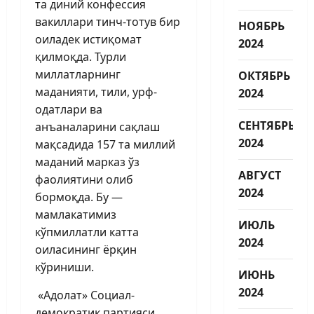
та диний конфессия
вакиллари тинч-тотув бир
НОЯБРЬ
оиладек истиқомат
2024
қилмоқда. Турли
миллатларнинг
ОКТЯБРЬ
маданияти, тили, урф-
2024
одатлари ва
СЕНТЯБРЬ
анъаналарини сақлаш
2024
мақсадида 157 та миллий
маданий марказ ўз
АВГУСТ
фаолиятини олиб
2024
бормоқда. Бу —
мамлакатимиз
ИЮЛЬ
кўпмиллатли катта
2024
оиласининг ёрқин
кўриниши.
ИЮНЬ
2024
«Адолат» Социал-
демократик партияси