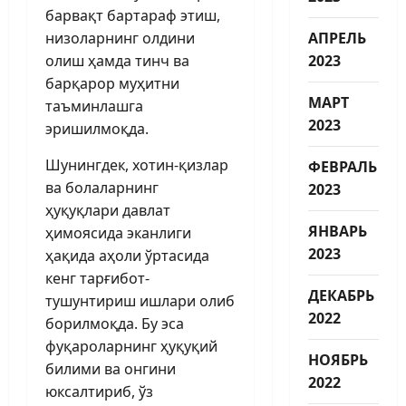
барвақт бартараф этиш,
низоларнинг олдини
АПРЕЛЬ
олиш ҳамда тинч ва
2023
барқарор муҳитни
МАРТ
таъминлашга
2023
эришилмоқда.
Шунингдек, хотин-қизлар
ФЕВРАЛЬ
ва болаларнинг
2023
ҳуқуқлари давлат
ЯНВАРЬ
ҳимоясида эканлиги
2023
ҳақида аҳоли ўртасида
кенг тарғибот-
ДЕКАБРЬ
тушунтириш ишлари олиб
2022
борилмоқда. Бу эса
фуқароларнинг ҳуқуқий
НОЯБРЬ
билими ва онгини
2022
юксалтириб, ўз