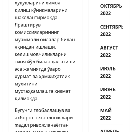
ҳуқуқларини ҳимоя
ОКТЯБРЬ
қилиш кўникмаларини
2022
шакллантирмоқда.
Яраштирув
СЕНТЯБРЬ
комиссияларининг
2022
муаммоли оилалар билан
яқиндан ишлаши,
АВГУСТ
келишмовчиликларни
2022
тинч йўл билан ҳал этиши
ИЮЛЬ
эса жамиятда ўзаро
2022
ҳурмат ва ҳамжиҳатлик
муҳитини
ИЮНЬ
мустаҳкамлашга хизмат
2022
қилмоқда.
Бугунги глобаллашув ва
МАЙ
ахборот технологиялари
2022
жадал ривожланаётган
АПРЕЛЬ