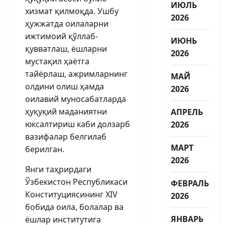
ИЮЛЬ
хизмат қилмоқда. Ушбу
2026
ҳужжатда оилаларни
ижтимоий қўллаб-
ИЮНЬ
қувватлаш, ёшларни
2026
мустақил ҳаётга
тайёрлаш, ажримларнинг
МАЙ
олдини олиш ҳамда
2026
оилавий муносабатларда
ҳуқуқий маданиятни
АПРЕЛЬ
юксалтириш каби долзарб
2026
вазифалар белгилаб
МАРТ
берилган.
2026
Янги таҳрирдаги
Ўзбекистон Республикаси
ФЕВРАЛЬ
Конституциясининг XIV
2026
бобида оила, болалар ва
ЯНВАРЬ
ёшлар институтига