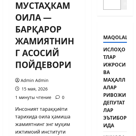
МУСТАҲКАМ
Поиск
ОИЛА —
БАРҚАРОР
MAQOLALAR
ЖАМИЯТНИН
ИСЛОҲО
Г АСОСИЙ
ТЛАР
ПОЙДЕВОРИ
ИЖРОСИ
ВА
МАҲАЛЛ
Admin Admin
АЛАР
15 мая, 2026
РИВОЖИ
1 минуты чтение
0
ДЕПУТАТ
Инсоният тараққиёти
ЛАР
тарихида оила ҳамиша
ЭЪТИБОР
жамиятнинг энг муҳим
ИДА
ижтимоий институти