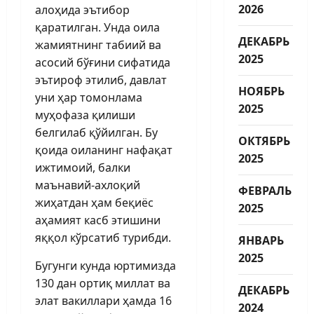
2026
алоҳида эътибор
қаратилган. Унда оила
ДЕКАБРЬ
жамиятнинг табиий ва
2025
асосий бўғини сифатида
эътироф этилиб, давлат
НОЯБРЬ
уни ҳар томонлама
2025
муҳофаза қилиши
белгилаб қўйилган. Бу
ОКТЯБРЬ
қоида оиланинг нафақат
2025
ижтимоий, балки
маънавий-ахлоқий
ФЕВРАЛЬ
жиҳатдан ҳам беқиёс
2025
аҳамият касб этишини
яққол кўрсатиб турибди.
ЯНВАРЬ
2025
Бугунги кунда юртимизда
130 дан ортиқ миллат ва
ДЕКАБРЬ
элат вакиллари ҳамда 16
2024