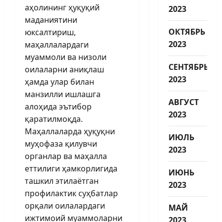
аҳолининг ҳуқуқий
2023
маданиятини
ОКТЯБРЬ
юксалтириш,
2023
маҳаллалардаги
муаммоли ва низоли
СЕНТЯБРЬ
оилаларни аниқлаш
2023
ҳамда улар билан
манзилли ишлашга
АВГУСТ
алоҳида эътибор
2023
қаратилмоқда.
Маҳаллаларда ҳуқуқни
ИЮЛЬ
муҳофаза қилувчи
2023
органлар ва маҳалла
еттилиги ҳамкорлигида
ИЮНЬ
ташкил этилаётган
2023
профилактик суҳбатлар
орқали оилалардаги
МАЙ
ижтимоий муаммоларни
2023