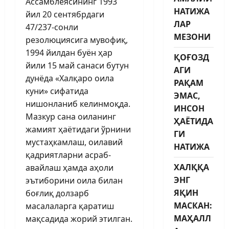
Ассамблеясининг 1993
НАТИЖА
йил 20 сентябрдаги
ЛАР
47/237-сонли
МЕЗОНИ
резолюциясига мувофиқ,
1994 йилдан буён ҳар
ҚОҒОЗД
йили 15 май санаси бутун
АГИ
дунёда «Халқаро оила
РАҚАМ
куни» сифатида
ЭМАС,
нишонланиб келинмоқда.
ИНСОН
Мазкур сана оиланинг
ҲАЁТИДА
жамият ҳаётидаги ўрнини
ГИ
мустаҳкамлаш, оилавий
НАТИЖА
қадриятларни асраб-
ХАЛҚҚА
авайлаш ҳамда аҳоли
ЭНГ
эътиборини оила билан
ЯҚИН
боғлиқ долзарб
МАСКАН:
масалаларга қаратиш
МАҲАЛЛ
мақсадида жорий этилган.