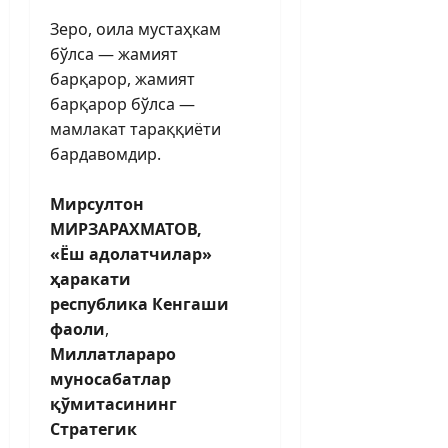
Зеро, оила мустаҳкам
бўлса — жамият
барқарор, жамият
барқарор бўлса —
мамлакат тараққиёти
бардавомдир.
Мирсултон
МИРЗАРАХМАТОВ,
«Ёш адолатчилар»
ҳаракати
республика Кенгаши
фаоли
,
Миллатлараро
муносабатлар
қўмитасининг
Стратегик