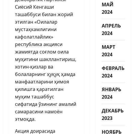
МАЙ
Сиёсий Кенгаши
2024
ташаббуси билан жорий
этилган «Оилалар
АПРЕЛЬ
мустаҳкамлигини
2024
кафолатлайлик»
республика акцияси
МАРТ
жамиятда соғлом оила
2024
муҳитини шакллантириш,
хотин-қизлар ва
ФЕВРАЛЬ
болаларнинг ҳуқуқ ҳамда
2024
манфаатларини ҳимоя
қилишга қаратилган
ЯНВАРЬ
муҳим ташаббус
2024
сифатида ўзининг амалий
ДЕКАБРЬ
самарасини намоён
2023
этмоқда.
Акция доирасида
НОЯБРЬ