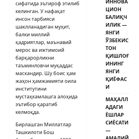
ИННОВА
сифатида эътироф этилиб
ЦИОН
келинган. У нафақат
БАЛИҚЧ
инсон тарбияси
ИЛИК —
шаклланадиган муҳит,
ЯНГИ
балки миллий
ЎЗБЕКИС
қадриятлар, маънавий
ТОН
мерос ва ижтимоий
ҚИШЛОҒ
барқарорликни
ИНИНГ
таъминловчи муқаддас
ЯНГИ
маскандир. Шу боис ҳам
ҚИЁФАС
жаҳон ҳамжамияти оила
И
институтини
мустаҳкамлашга алоҳида
МАҲАЛЛ
эътибор қаратиб
АДАГИ
келмоқда.
ЁШЛАР
СИЁСАТИ
Бирлашган Миллатлар
—
Ташкилоти Бош
АМАЛИЙ