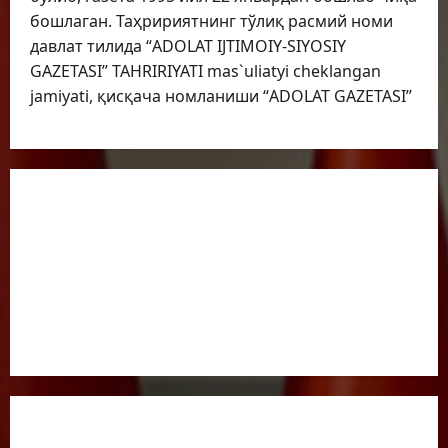
бошлаган. Таҳририятнинг тўлиқ расмий номи
давлат тилида “ADOLAT IJTIMOIY-SIYOSIY
GAZETASI” TAHRIRIYATI mas`uliatyi cheklangan
jamiyati, қисқача номланиши “ADOLAT GAZETASI”
BOSH SAHIFA