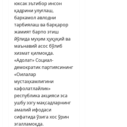
юксак эътибор инсон
қадрини улуғлаш,
баркамол авлодни
тарбиялаш ва барқарор
жамият барпо этиш
йўлида муҳим ҳуқуқий ва
маънавий асос бўлиб
хизмат қилмоқда.
«Адолат» Социал-
демократик партиясининг
«Оилалар
мустаҳкамлигини
кафолатлайлик»
республика акцияси эса
ушбу эзгу мақсадларнинг
амалий ифодаси
сифатида ўзига хос ўрин
эгалламоқда.