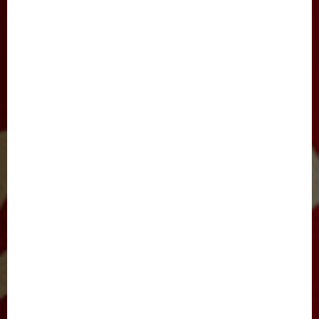
JINOYATGA JAZO MUQARRAR
SAYLOV-2021
IJTIMOIY HAYOT
JARAYON
NIGOH
XALQARO HAYOT
BARCHA MAQOLALAR
YANGILIKLAR
TADBIRLAR
E’LONLAR
FOTOLAVHALAR