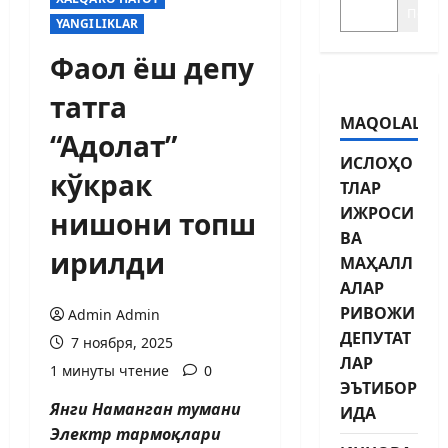
Поиск
YANGILIKLAR
Фаол ёш депу
татга
MAQOLALAR
“Адолат”
ИСЛОҲО
кўкрак
ТЛАР
ИЖРОСИ
нишони топш
ВА
ирилди
МАҲАЛЛ
АЛАР
РИВОЖИ
Admin Admin
ДЕПУТАТ
7 ноября, 2025
ЛАР
1 минуты чтение
0
ЭЪТИБОР
Янги Наманган тумани
ИДА
Электр тармоқлари