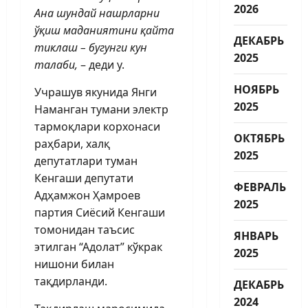
2026
Ана шундай нашрларни
ўқиш маданиятини қайта
ДЕКАБРЬ
тиклаш – бугунги кун
2025
талаби,
– деди у.
НОЯБРЬ
Учрашув якунида Янги
2025
Наманган тумани электр
тармоқлари корхонаси
ОКТЯБРЬ
раҳбари, халқ
2025
депутатлари туман
Кенгаши депутати
ФЕВРАЛЬ
Адҳамжон Ҳамроев
2025
партия Сиёсий Кенгаши
томонидан таъсис
ЯНВАРЬ
этилган “Адолат” кўкрак
2025
нишони билан
тақдирланди.
ДЕКАБРЬ
2024