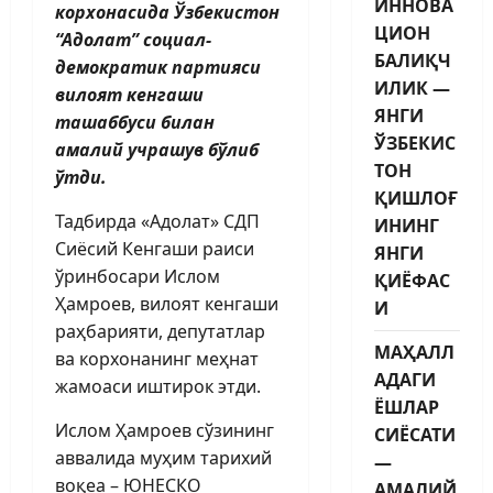
ИННОВА
корхонасида Ўзбекистон
ЦИОН
“Адолат” социал-
БАЛИҚЧ
демократик партияси
ИЛИК —
вилоят кенгаши
ЯНГИ
ташаббуси билан
ЎЗБЕКИС
амалий учрашув бўлиб
ТОН
ўтди.
ҚИШЛОҒ
Тадбирда «Адолат» СДП
ИНИНГ
Сиёсий Кенгаши раиси
ЯНГИ
ўринбосари Ислом
ҚИЁФАС
Ҳамроев, вилоят кенгаши
И
раҳбарияти, депутатлар
МАҲАЛЛ
ва корхонанинг меҳнат
АДАГИ
жамоаси иштирок этди.
ЁШЛАР
Ислом Ҳамроев сўзининг
СИЁСАТИ
аввалида муҳим тарихий
—
воқеа – ЮНЕСКО
АМАЛИЙ