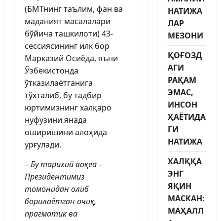
(БМТнинг таълим, фан ва
НАТИЖА
маданият масалалари
ЛАР
бўйича ташкилоти) 43-
МЕЗОНИ
сессиясининг илк бор
ҚОҒОЗД
Марказий Осиёда, яъни
АГИ
Ўзбекистонда
РАҚАМ
ўтказилаётганига
ЭМАС,
тўхталиб, бу тадбир
ИНСОН
юртимизнинг халқаро
ҲАЁТИДА
нуфузини янада
ГИ
оширишини алоҳида
НАТИЖА
урғулади.
ХАЛҚҚА
– Бу тарихий воқеа –
ЭНГ
Президентимиз
ЯҚИН
томонидан олиб
МАСКАН:
борилаётган очиқ,
МАҲАЛЛ
прагматик ва