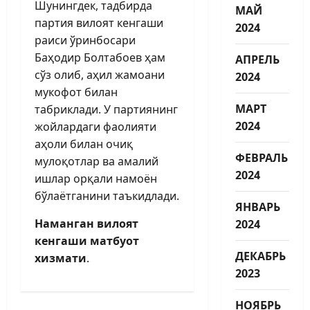
Шунингдек, тадбирда
МАЙ
партия вилоят кенгаши
2024
раиси ўринбосари
Баҳодир Болтабоев ҳам
АПРЕЛЬ
сўз олиб, аҳил жамоани
2024
мукофот билан
МАРТ
табриклади. У партиянинг
2024
жойлардаги фаолияти
аҳоли билан очиқ
ФЕВРАЛЬ
мулоқотлар ва амалий
2024
ишлар орқали намоён
бўлаётганини таъкидлади.
ЯНВАРЬ
Наманган вилоят
2024
кенгаши матбуот
ДЕКАБРЬ
хизмати
.
2023
НОЯБРЬ