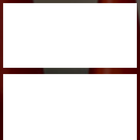
BOSH SAHIFA
GAZETA HAQIDA
MAQOLALAR
XALQARO HAYOT
HUQUQ