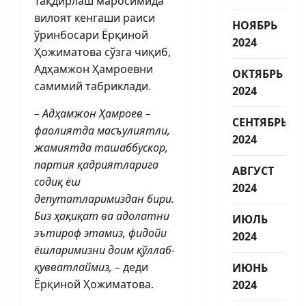
Тақдирлаш маросимида
вилоят кенгаши раиси
НОЯБРЬ
ўринбосари Ёрқиной
2024
Ҳожи­матова сўзга чиқиб,
Адҳамжон Ҳамроевни
ОКТЯБРЬ
самимий табриклади.
2024
– Адҳамжон Ҳамроев –
СЕНТЯБРЬ
фаолиятда масъулиятли,
2024
жамиятда ташаббускор,
партия қадриятларига
АВГУСТ
содиқ ёш
2024
депутатларимиздан бири.
Биз ҳақиқат ва адолатни
ИЮЛЬ
эътироф этамиз, фидойи
2024
ёшларимизни доим қўллаб-
қувватлаймиз,
– деди
ИЮНЬ
Ёрқиной Ҳожиматова.
2024