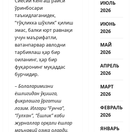
Сиёсий Кенгаш раиси
ИЮЛЬ
ўринбосари
2026
таъкидлаганидек,
“тўқликка шўхлик” қилиш
ИЮНЬ
эмас, балки юрт равнақи
2026
учун маърифатли,
ватанпарвар авлодни
МАЙ
тарбиялаш ҳар бир
2026
оиланинг, ҳар бир
АПРЕЛЬ
фуқаронинг муқаддас
2026
бурчидир.
– Болаларимизни
МАРТ
ёшлигидан ўқишга,
2026
фикрлашга ўргатиш
ФЕВРАЛЬ
лозим. Илгари “Ғунча”,
2026
“Гулхан”, “Ёшлик” каби
журналлар орқали ёшлар
ЯНВАРЬ
маънавий озуқа оларди.