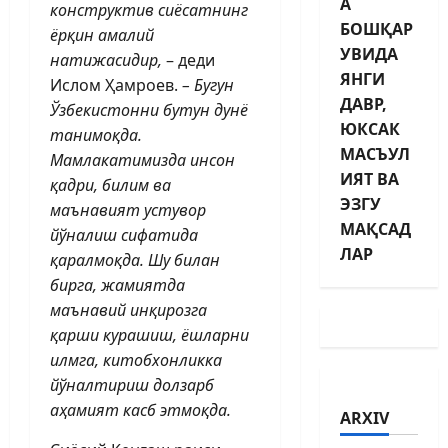
А
конструктив сиёсатнинг
БОШҚАР
ёрқин амалий
УВИДА
натижасидир,
– деди
ЯНГИ
Ислом Ҳамроев.
– Бугун
ДАВР,
Ўзбекистонни бутун дунё
ЮКСАК
танимоқда.
МАСЪУЛ
Мамлакатимизда инсон
ИЯТ ВА
қадри, билим ва
ЭЗГУ
маънавият устувор
МАҚСАД
йўналиш сифатида
ЛАР
қаралмоқда. Шу билан
бирга, жамиятда
маънавий инқирозга
қарши курашиш, ёшларни
илмга, китобхонликка
йўналтириш долзарб
аҳамият касб этмоқда.
ARXIV