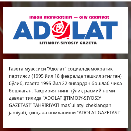
Газета муассиси “Адолат” социал-демократик
партияси (1995 йил 18 февралда ташкил этилган)
бўлиб, газета 1995 йил 22 январдан бошлаб чиқа
бошлаган. Таҳририятнинг тўлиқ расмий номи
давлат тилида “ADOLAT IJTIMOIY-SIYOSIY
GAZETASI” TAHRIRIYATI mas`uliatyi cheklangan
jamiyati, қисқача номланиши “ADOLAT GAZETASI”