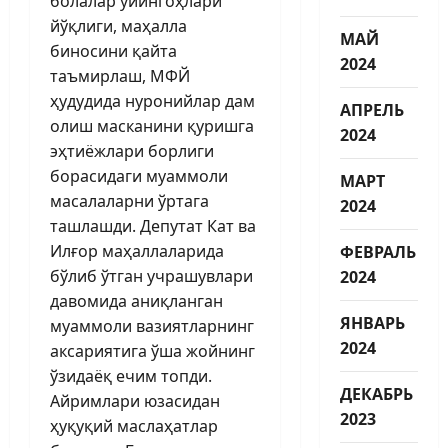
болалар ўйингоҳлари
йўқлиги, маҳалла
МАЙ
биносини қайта
2024
таъмирлаш, МФЙ
ҳудудида нуронийлар дам
АПРЕЛЬ
олиш масканини қуришга
2024
эҳтиёжлари борлиги
борасидаги муаммоли
МАРТ
масалаларни ўртага
2024
ташлашди. Депутат Кат ва
Илғор маҳаллаларида
ФЕВРАЛЬ
бўлиб ўтган учрашувлари
2024
давомида аниқланган
ЯНВАРЬ
муаммоли вазиятларнинг
2024
аксариятига ўша жойнинг
ўзидаёқ ечим топди.
ДЕКАБРЬ
Айримлари юзасидан
2023
ҳуқуқий маслаҳатлар