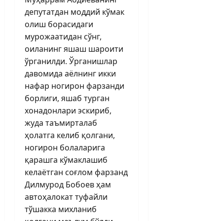
депутатдан моддий кўмак
олиш борасидаги
мурожаатидан сўнг,
оиланинг яшаш шароити
ўрганилди. Ўрганишлар
давомида аёлнинг икки
нафар ногирон фарзанди
борлиги, яшаб турган
хонадонлари эскириб,
жуда таъмирталаб
ҳолатга келиб қолгани,
ногирон болаларига
қарашга кўмаклашиб
келаётган соғлом фарзанд
Дилмурод Бобоев ҳам
автоҳалокат туфайли
тўшакка михланиб