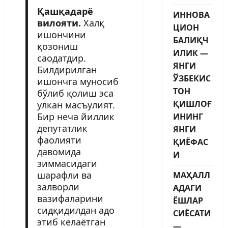
Қашқадарё
ИННОВА
вилояти.
Халқ
ЦИОН
ишончини
БАЛИҚЧ
қозониш
ИЛИК —
саодатдир.
ЯНГИ
Билдирилган
ЎЗБЕКИС
ишончга муносиб
ТОН
бўлиб қолиш эса
ҚИШЛОҒ
улкан масъулият.
Бир неча йиллик
ИНИНГ
депутатлик
ЯНГИ
фаолияти
ҚИЁФАС
давомида
И
зиммасидаги
шарафли ва
МАҲАЛЛ
залворли
АДАГИ
вазифаларини
ЁШЛАР
сидқидилдан адо
СИЁСАТИ
этиб келаётган
—