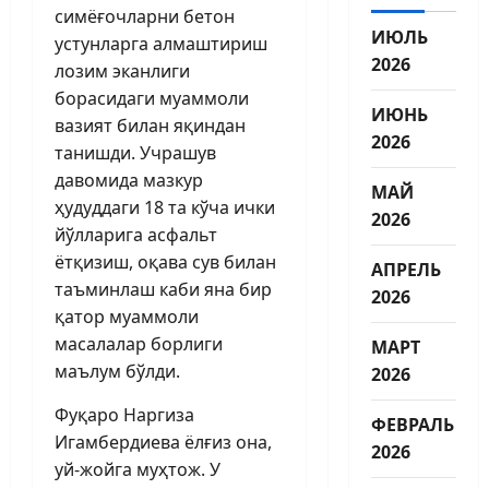
симёғочларни бетон
ИЮЛЬ
устунларга алмаштириш
2026
лозим эканлиги
борасидаги муаммоли
ИЮНЬ
вазият билан яқиндан
2026
танишди. Учрашув
давомида мазкур
МАЙ
ҳудуддаги 18 та кўча ички
2026
йўлларига асфальт
ётқизиш, оқава сув билан
АПРЕЛЬ
таъминлаш каби яна бир
2026
қатор муаммоли
масалалар борлиги
МАРТ
маълум бўлди.
2026
Фуқаро Наргиза
ФЕВРАЛЬ
Игамбердиева ёлғиз она,
2026
уй-жойга муҳтож. У