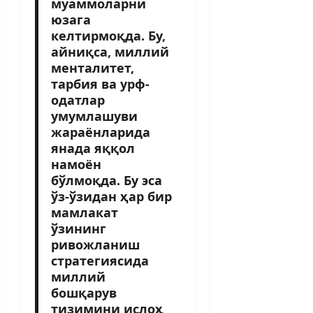
муаммоларни
юзага
келтирмоқда. Бу,
айниқса, миллий
менталитет,
тарбия ва урф-
одатлар
умумлашуви
жараёнларида
янада яққол
намоён
бўлмоқда. Бу эса
ўз-ўзидан ҳар бир
мамлакат
ўзининг
ривожланиш
стратегиясида
миллий
бошқарув
тизимини ислоҳ