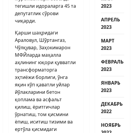
тегишли идораларга 45 та
2023
депутатлик сўрови
АПРЕЛЬ
чиқарди.
2023
Қарши шаҳридаги
Араловул, Шўртангаз,
МАРТ
Чўлқувар, Заҳокимарон
2023
МФЙларда маҳалла
ФЕВРАЛЬ
аҳлининг юқори қувватли
2023
трансформаторга
эҳтиёжи борлиги, ўнга
ЯНВАРЬ
яқин кўп қаватли уйлар
2023
йўлакларини бетон
қоплама ва асфальт
ДЕКАБРЬ
қилиш, ёритгичлар
2022
ўрнатиш, том қисмини
ёпиш, иситиш тизими ва
НОЯБРЬ
ертўла қисмидаги
2022