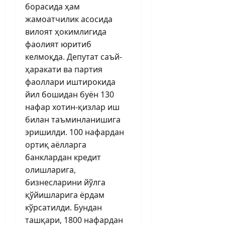
борасида ҳам
жамоатчилик асосида
вилоят ҳокимлигида
фаолият юритиб
келмоқда. Депутат саъй-
ҳаракати ва партия
фаоллари иштирокида
йил бошидан буён 130
нафар хотин-қизлар иш
билан таъминланишига
эришилди. 100 нафардан
ортиқ аёлларга
банклардан кредит
олишларига,
бизнесларини йўлга
қўйишларига ёрдам
кўрсатилди. Бундан
ташқари, 1800 нафардан