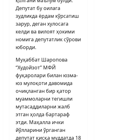
қолгани маълум бўлди.
Депутат бу оилага
зудликда ёрдам кўрсатиш
зарур, деган хулосага
келди ва вилоят ҳокими
номига депутатлик сўрови
юборди.
Муҳаббат Шаропова
“Худойзот” МФЙ
фуқаролари билан юзма-
юз мулоқоти давомида
очиқланган бир қатор
муаммоларни тегишли
мутасаддиларни жалб
этган ҳолда бартараф
этди. Маҳалла ички
йўлларини ўрганган
депутат қисқа муддатда 18