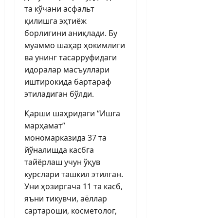
та кўчани асфальт
қилишга эҳтиёж
борлигини аниқлади. Бу
муаммо шаҳар ҳокимлиги
ва унинг тасарруфидаги
идоралар масъуллари
иштирокида бартараф
этиладиган бўлди.
Қарши шаҳридаги “Ишга
марҳамат”
мономарказида 37 та
йўналишда касбга
тайёрлаш учун ўқув
курслари ташкил этилган.
Уни ҳозиргача 11 та касб,
яъни тикувчи, аёллар
сартароши, косметолог,