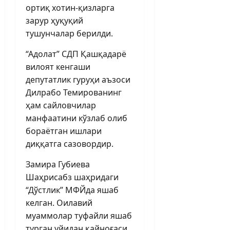
ортиқ хотин-қизларга
зарур ҳуқуқий
тушунчалар берилди.
“Адолат” СДП Қашқадарё
вилоят кенгаши
депутатлик гуруҳи аъзоси
Дилрабо Темированинг
ҳам сайловчилар
манфаатини кўзлаб олиб
бораётган ишлари
диққатга сазовордир.
Замира Губиева
Шаҳрисабз шаҳридаги
“Дўстлик” МФЙда яшаб
келган. Оилавий
муаммолар туфайли яшаб
турган уйидан қайноғаси