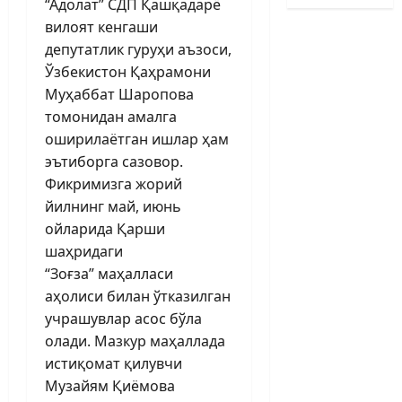
“Адолат” СДП Қашқадарё
вилоят кенгаши
депутатлик гуруҳи аъзоси,
Ўзбекистон Қаҳрамони
Муҳаббат Шаропова
томонидан амалга
оширилаётган ишлар ҳам
эътиборга сазовор.
Фикримизга жорий
йилнинг май, июнь
ойларида Қарши
шаҳридаги
“Зоғза” маҳалласи
аҳолиси билан ўтказилган
учрашувлар асос бўла
олади. Мазкур маҳаллада
истиқомат қилувчи
Музайям Қиёмова