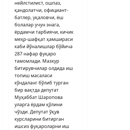
нейлстилист, ошпаз,
қандолатчи, официант-
батлер, уқаловчи, ёш
болалар учун энага,
ёрдамчи тарбиячи, кичик
меҳр-шафқат ҳамшираси
каби йўналишлар бўйича
287 нафар фуқаро
тамомлади. Мазкур
битирувчилар олдида иш
топиш масаласи
кўндаланг бўлиб турган
бир вақтда депутат
Муҳаббат Шаропова
уларга ёрдам қўлини
чўзди. Депутат ўқув
курсларини битирган
ишсиз фуқароларни иш