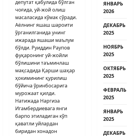
депутат қабулида бўлган
ЯНВАРЬ
чоғида, уй-жой олиш
2026
масаласида кўмак сўради.
Аёлнинг яшаш шароити
ДЕКАБРЬ
ўрганилганида унинг
2025
ижарада яшаши маълум
НОЯБРЬ
бўлди. Руиддин Раупов
2025
фуқаронинг уй-жойли
бўлишини таъминлаш
ОКТЯБРЬ
мақсадида Қарши шаҳар
2025
ҳокимининг қурилиш
бўйича ўринбосарига
ФЕВРАЛЬ
мурожаат қилди.
2025
Натижада Наргиза
Игамбердиевага янги
ЯНВАРЬ
барпо этиладиган кўп
2025
қаватли уйлардан
биридан хонадон
ДЕКАБРЬ