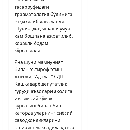
тасарруфидаги
травматология бўлимига
ётқизилиб даволанди.
Шунингдек, яшаши учун
ҳам бошпана ажратилиб,
керакли ёрдам
кўрсатилди.
Яна шуни мамнуният
билан эъти­роф этиш
жоизки, “Адолат” СДП
Қашқадарё депутатлик
гуруҳи аъзолари аҳолига
ижтимоий кўмак
кўрсатиш билан бир
қаторда уларнинг сиёсий
саводхонликларини
ошириш мақсадида қатор