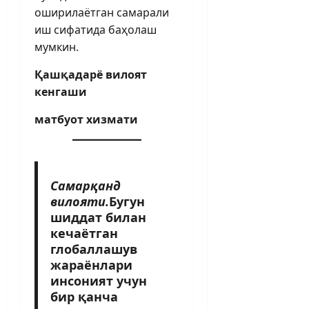
оширилаётган самарали
иш сифатида баҳолаш
мумкин.
Қашқадарё вилоят
кенгаши
матбуот хизмати
Самарқанд
вилояти.
Бугун
шиддат билан
кечаётган
глобаллашув
жараёнлари
инсоният учун
бир қанча