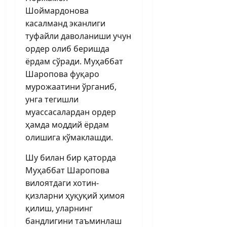
Шоймардонова
касалманд эканлиги
туфайли даволаниши учун
ордер олиб беришда
ёрдам сўради. Муҳаббат
Шаропова фуқаро
мурожаатини ўрганиб,
унга тегишли
муассасалардан ордер
ҳамда моддий ёрдам
олишига кўмаклашди.
Шу билан бир қаторда
Муҳаббат Шаропова
вилоятдаги хотин-
қизларни ҳуқуқий ҳимоя
қилиш, уларнинг
бандлигини таъминлаш