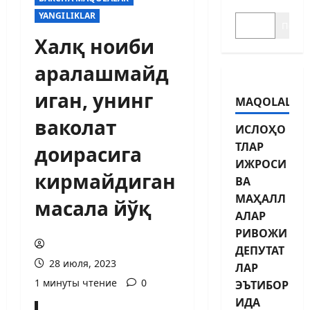
YANGILIKLAR
Поиск
Халқ ноиби
аралашмайд
иган, унинг
MAQOLALAR
ваколат
ИСЛОҲО
ТЛАР
доирасига
ИЖРОСИ
кирмайдиган
ВА
МАҲАЛЛ
масала йўқ
АЛАР
РИВОЖИ
ДЕПУТАТ
28 июля, 2023
ЛАР
1 минуты чтение
0
ЭЪТИБОР
ИДА