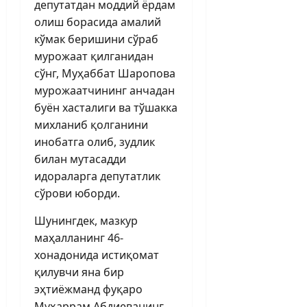
депутатдан моддий ёрдам
олиш борасида амалий
кўмак беришини сўраб
мурожаат қилганидан
сўнг, Муҳаббат Шаропова
мурожаатчининг анчадан
буён хасталиги ва тўшакка
михланиб қолганини
инобатга олиб, зудлик
билан мутасадди
идораларга депутатлик
сўрови юборди.
Шунингдек, мазкур
маҳалланинг 46-
хонадонида истиқомат
қилувчи яна бир
эҳтиёжманд фуқаро
Муҳаррам Абдиеванинг