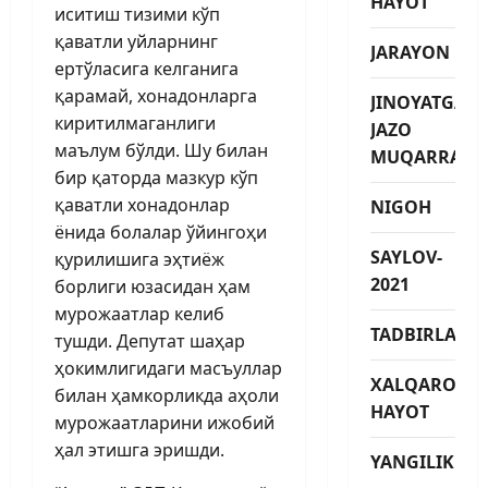
HAYOT
иситиш тизими кўп
қаватли уйларнинг
JARAYON
ертўласига келганига
қарамай, хонадонларга
JINOYATGA
киритилмаганлиги
JAZO
маълум бўлди. Шу билан
MUQARRAR
бир қаторда мазкур кўп
қаватли хонадонлар
NIGOH
ёнида болалар ўйингоҳи
SAYLOV-
қурилишига эҳтиёж
2021
борлиги юзасидан ҳам
мурожаатлар келиб
TADBIRLAR
тушди. Депутат шаҳар
ҳокимлигидаги масъуллар
XALQARO
билан ҳамкорликда аҳоли
HAYOT
мурожаатларини ижобий
ҳал этишга эришди.
YANGILIKLAR