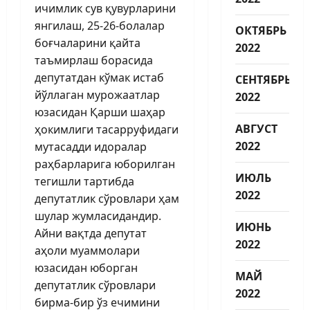
ичимлик сув қувурларини
янгилаш, 25-26-болалар
ОКТЯБРЬ
боғчаларини қайта
2022
таъмирлаш борасида
депутатдан кўмак истаб
СЕНТЯБРЬ
йўллаган мурожаатлар
2022
юзасидан Қарши шаҳар
АВГУСТ
ҳокимлиги тасарруфидаги
2022
мутасадди идоралар
раҳбарларига юборилган
ИЮЛЬ
тегишли тартибда
2022
депутатлик сўровлари ҳам
шулар жумласидандир.
ИЮНЬ
Айни вақтда депутат
2022
аҳоли муаммолари
юзасидан юборган
МАЙ
депутатлик сўровлари
2022
бирма-бир ўз ечимини