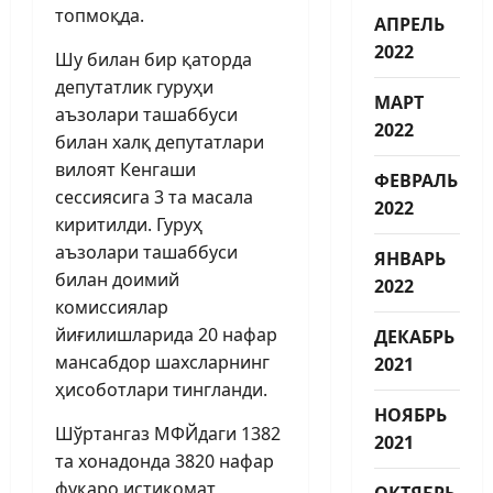
топмоқда.
АПРЕЛЬ
2022
Шу билан бир қаторда
депутатлик гуруҳи
МАРТ
аъзолари ташаббуси
2022
билан халқ депутатлари
вилоят Кенгаши
ФЕВРАЛЬ
сессиясига 3 та масала
2022
киритилди. Гуруҳ
аъзолари ташаббуси
ЯНВАРЬ
билан доимий
2022
комиссиялар
йиғилишларида 20 нафар
ДЕКАБРЬ
мансабдор шахсларнинг
2021
ҳисоботлари тингланди.
НОЯБРЬ
Шўртангаз МФЙдаги 1382
2021
та хонадонда 3820 нафар
фуқаро истиқомат
ОКТЯБРЬ