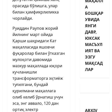
МАҲАЛЛ
орасида бўлишга, улар
А
билан ҳамфикрлиликка
БОШҚАР
чорлайди.
УВИДА
ЯНГИ
Руиддин Раупов жорий
ДАВР,
йилнинг март ойида
ЮКСАК
Қарши шаҳридаги Кат
МАСЪУЛ
маҳалласида яшовчи
ИЯТ ВА
фуқаролар билан ўтказган
ЭЗГУ
мулоқоти давомида
МАҚСАД
мазкур маҳаллада юқори
ЛАР
кучланишли
трансформаторга эҳтиёж
туғилгани, бундай
қурилмани маҳаллага
олиб келиб ўрнатиш учун
эса, энг аввало, 120 дан
ортиқ электр
ARXIV