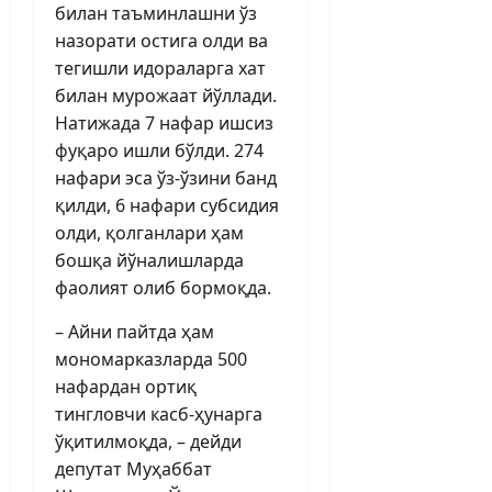
билан таъминлашни ўз
назорати остига олди ва
тегишли идораларга хат
билан мурожаат йўллади.
Натижада 7 нафар ишсиз
фуқаро ишли бўлди. 274
нафари эса ўз-ўзини банд
қилди, 6 нафари субсидия
олди, қолганлари ҳам
бошқа йўналишларда
фаолият олиб бормоқда.
– Айни пайтда ҳам
мономарказларда 500
нафардан ортиқ
тингловчи касб-ҳунарга
ўқитилмоқда, – дейди
депутат Муҳаббат