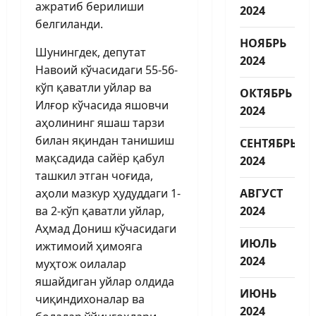
ажратиб берилиши
2024
белгиланди.
НОЯБРЬ
Шунингдек, депутат
2024
Навоий кўчасидаги 55-56-
кўп қаватли уйлар ва
ОКТЯБРЬ
Илғор кўчасида яшовчи
2024
аҳолининг яшаш тарзи
билан яқиндан танишиш
СЕНТЯБРЬ
мақсадида сайёр қабул
2024
ташкил этган чоғида,
аҳоли мазкур ҳудуддаги 1-
АВГУСТ
ва 2-кўп қаватли уйлар,
2024
Аҳмад Дониш кўчасидаги
ИЮЛЬ
ижтимоий ҳимояга
2024
муҳтож оилалар
яшайдиган уйлар олдида
ИЮНЬ
чиқиндихоналар ва
2024