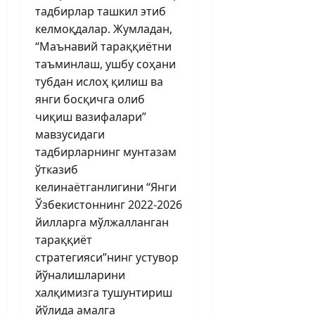
тадбирлар ташкил этиб
келмоқдалар. Жумладан,
“Маънавий тараққиётни
таъминлаш, ушбу соҳани
тубдан ислоҳ қилиш ва
янги босқичга олиб
чиқиш вазифалари”
мавзусидаги
тадбирларнинг мунтазам
ўтказиб
келинаётганлигини “Янги
Ўзбекистоннинг 2022-2026
йилларга мўлжалланган
тараққиёт
стратегияси”нинг устувор
йўналишларини
халқимизга тушунтириш
йўлида амалга