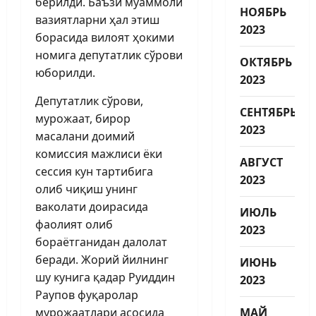
берилди. Баъзи муаммоли
НОЯБРЬ
вазиятларни ҳал этиш
2023
борасида вилоят ҳокими
номига депутатлик сўрови
ОКТЯБРЬ
юборилди.
2023
Депутатлик сўрови,
СЕНТЯБРЬ
мурожаат, бирор
2023
масалани доимий
комиссия мажлиси ёки
АВГУСТ
сессия кун тартибига
2023
олиб чиқиш унинг
ваколати доирасида
ИЮЛЬ
фаолият олиб
2023
бораётганидан далолат
беради. Жорий йилнинг
ИЮНЬ
шу кунига қадар Руиддин
2023
Раупов фуқаролар
мурожаатлари асосида
МАЙ