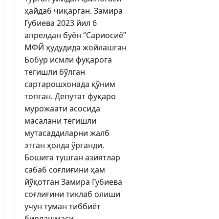
ҳайдаб чиқарган. Замира
Губиева 2023 йил 6
апрелдан буён “Сариосиё”
МФЙ ҳудудида жойлашган
Бобур исмли фуқарога
тегишли бўлган
сартарошхонада қўним
топган. Депутат фуқаро
мурожаати асосида
масалани тегишли
мутасаддиларни жалб
этган ҳолда ўрганди.
Бошига тушган азиятлар
сабаб соғлиғини ҳам
йўқотган Замира Губиева
соғлиғини тиклаб олиши
учун туман тиббиёт
бирлашмаси