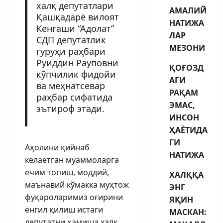
халқ депутатлари
АМАЛИЙ
Қашқадарё вилоят
НАТИЖА
Кенгаши “Адолат”
ЛАР
СДП депутатлик
МЕЗОНИ
гуруҳи раҳбари
Руиддин Рауповни
ҚОҒОЗД
кўпчилик фидойи
АГИ
ва меҳнатсевар
РАҚАМ
раҳбар сифатида
ЭМАС,
эъти­роф этади.
ИНСОН
ҲАЁТИДА
ГИ
Аҳолини қийнаб
НАТИЖА
келаётган муаммоларга
ечим топиш, моддий,
ХАЛҚҚА
маънавий кўмакка муҳтож
ЭНГ
фуқароларимиз оғирини
ЯҚИН
енгил қилиш истаги
МАСКАН:
депутатни ҳамиша халқ