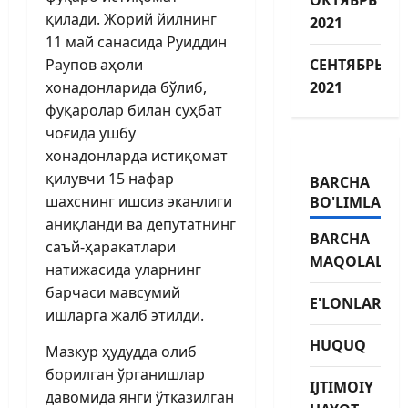
қилади. Жорий йилнинг
2021
11 май санасида Руиддин
Раупов аҳоли
СЕНТЯБРЬ
хонадонларида бўлиб,
2021
фуқаролар билан суҳбат
чоғида ушбу
хонадонларда истиқомат
қилувчи 15 нафар
BARCHA
шахснинг ишсиз эканлиги
BO'LIMLAR
аниқланди ва депутатнинг
BARCHA
саъй-ҳаракатлари
MAQOLALAR
натижасида уларнинг
барчаси мавсумий
E'LONLAR
ишларга жалб этилди.
HUQUQ
Мазкур ҳудудда олиб
борилган ўрганишлар
IJTIMOIY
давомида янги ўтказилган