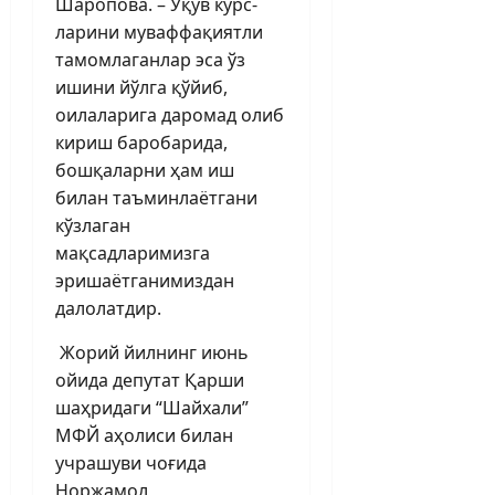
Шаропова. – Ўқув курс­
ларини муваффақиятли
тамомлаганлар эса ўз
ишини йўлга қўйиб,
оилаларига даромад олиб
кириш баробарида,
бошқаларни ҳам иш
билан таъминлаётгани
кўзлаган
мақсадларимизга
эришаётганимиздан
далолатдир.
Жорий йилнинг июнь
ойида депутат Қарши
шаҳридаги “Шайхали”
МФЙ аҳолиси билан
учрашуви чоғида
Норжамол