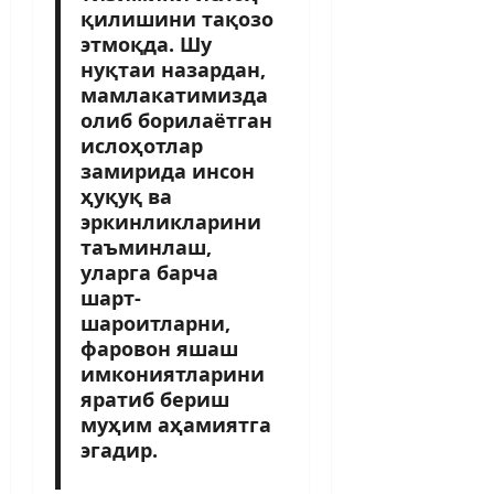
қилишини тақозо
этмоқда. Шу
нуқтаи назардан,
мамлакатимизда
олиб борилаётган
ислоҳотлар
замирида инсон
ҳуқуқ ва
эркинликларини
таъминлаш,
уларга барча
шарт-
шароитларни,
фаровон яшаш
имкониятларини
яратиб бериш
муҳим аҳамиятга
эгадир.