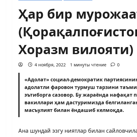
Ҳар бир мурожаа
(Қорақалпоғисто
Хоразм вилояти)
4 ноября, 2022
1 минуты чтение
0
«Адолат» социал-демократик партиясини
адолатли фаровон турмуш тарзини таъми
эътиборга сазовор. Бу жараёнда нафақат 
вакиллари ҳам дастуримизда белгиланга
масъулият билан ёндашиб келмоқда.
Ана шундай эзгу ниятлар билан сайловчил