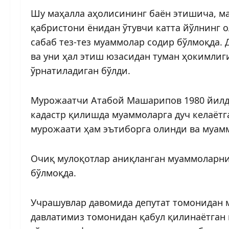
Шу маҳалла аҳолисининг баён этишича, м
қабристони ёнидан ўтувчи катта йўлнинг 
сабаб тез-тез муаммолар содир бўлмоқда.
ва уни ҳал этиш юзасидан туман ҳокимлиги
ўрнатиладиган бўлди.
Мурожаатчи Атабой Машарипов 1980 йилда
кадастр қилишда муаммоларга дуч келаётг
мурожаати ҳам эътиборга олинди ва муам
Очиқ мулоқотлар аниқланган муаммоларни
бўлмоқда.
Учрашувлар давомида депутат томонидан 
давлатимиз томонидан қабул қилинаётган