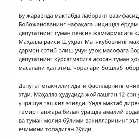
Бу жараёнда мактабда лаборант вазифасид
Бобожанованинг нафақага чиқишда ёрдам 
депутатнинг туман пенсия жамғармасига қ
Маҳалла раиси Шуҳрат Матякубовнинг маҳ
дармон сотиб олиш учун узоқ масофага бо
депутатнинг кўрсатмасига асосан туман ҳ
масалани ҳал этиш чоралари бош­лаб юбо
Депутат етакчилигидаги фаолларнинг очиқ
этди. Маҳалла ҳудудида жойлашган 12-сон
учрашув ташкил этилди. Унда мактаб дир
темир панжара билан ўрашда амалий ёрда
ва туман молия бўлими вакилларининг эъ
ечимини топадиган бўлди.