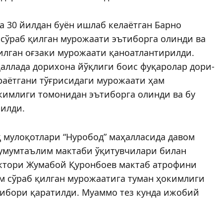
а 30 йилдан буён ишлаб келаётган Барно
сўраб қилган мурожаати эътиборга олинди ва
илган оғзаки мурожаати қаноатлантирилди.
аллада дорихона йўқлиги боис фуқаролар дори-
раётгани тўғрисидаги мурожаати ҳам
окимлиги томонидан эътиборга олинди ва бу
рилди.
 мулоқотлари “Нуробод” маҳалласида давом
 умумтаълим мактаби ўқитувчилари билан
ектори Жумабой Қуронбоев мактаб атрофини
м сўраб қилган мурожаатига туман ҳокимлиги
тибори қаратилди. Муаммо тез кунда ижобий