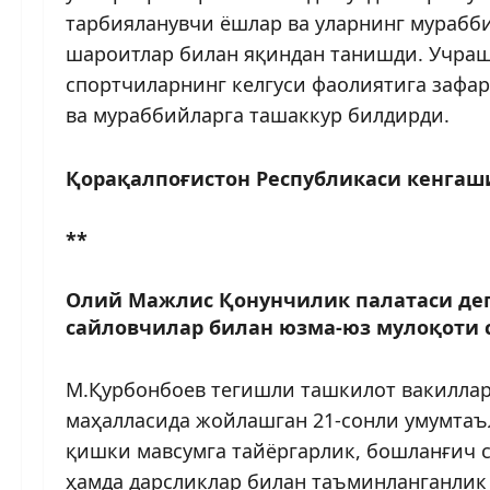
тарбияланувчи ёшлар ва уларнинг мурабби
шароитлар билан яқиндан танишди. Учраш
спортчиларнинг келгуси фаолиятига зафар
ва мураббийларга ташаккур билдирди.
Қорақалпоғистон Республикаси кенгаш
**
Олий Мажлис Қонунчилик палатаси деп
сайловчилар билан юзма-юз мулоқоти 
М.Қурбонбоев тегишли ташкилот вакиллари
маҳалласида жойлашган 21-сонли умумтаъ
қишки мавсумга тайёргарлик, бошланғич с
ҳамда дарсликлар билан таъминланганлик