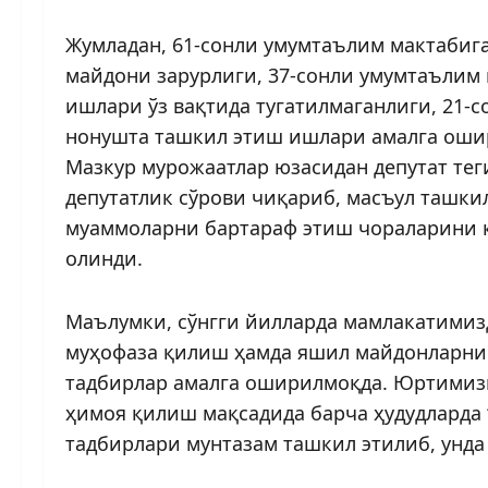
Жумладан, 61-сонли умумтаълим мактабига
майдони зарурлиги, 37-сонли умумтаълим
ишлари ўз вақтида тугатилмаганлиги, 21-
нонушта ташкил этиш ишлари амалга оши
Мазкур мурожаатлар юзасидан депутат тег
депутатлик сўрови чиқариб, масъул ташки
муаммоларни бартараф этиш чораларини к
олинди.
Маълумки, сўнгги йилларда мамлакатимиз
муҳофаза қилиш ҳамда яшил майдонларни
тадбирлар амалга оширилмоқда. Юртимизн
ҳимоя қилиш мақсадида барча ҳудудларда
тадбирлари мунтазам ташкил этилиб, унд