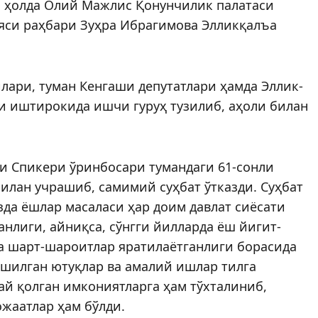
н ҳолда Олий Мажлис Қонунчилик палатаси
ияси раҳбари Зуҳра Ибрагимова Элликқалъа
лари, туман Кенгаши депутатлари ҳамда Эллик­
и иштирокида ишчи гуруҳ тузилиб, аҳоли билан
и Спикери ўринбосари тумандаги 61-сонли
лан учрашиб, самимий суҳбат ўтказди. Суҳбат
да ёшлар масаласи ҳар доим давлат сиёсати
нлиги, айниқса, сўнгги йилларда ёш йигит-
ва шарт-шароитлар яратилаётганлиги борасида
ишилган ютуқлар ва амалий ишлар тилга
й қолган имкониятларга ҳам тўхталиниб,
ожаатлар ҳам бўлди.