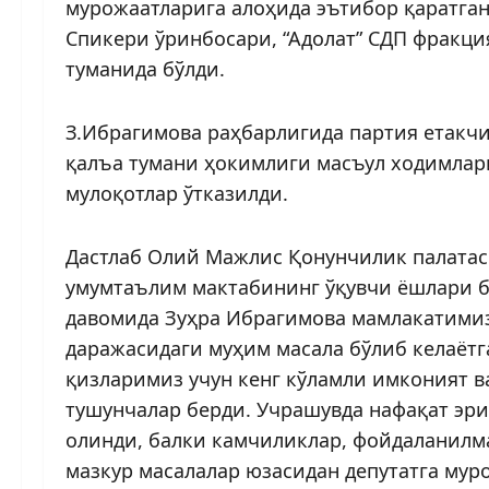
мурожаатларига алоҳида эътибор қаратга
Спикери ўринбосари, “Адолат” СДП фракц
туманида бўлди.
З.Ибрагимова раҳбарлигида партия етакчи
қалъа тумани ҳокимлиги масъул ходимлар
мулоқотлар ўтказилди.
Дастлаб Олий Мажлис Қонунчилик палатас
умумтаълим мактабининг ўқувчи ёшлари би
давомида Зуҳра Ибрагимова мамлакатимиз
даражасидаги муҳим масала бўлиб келаётга
қизларимиз учун кенг кўламли имконият 
тушунчалар берди. Учрашувда нафақат эр
олинди, балки камчиликлар, фойдаланилма
мазкур масалалар юзасидан депутатга мур