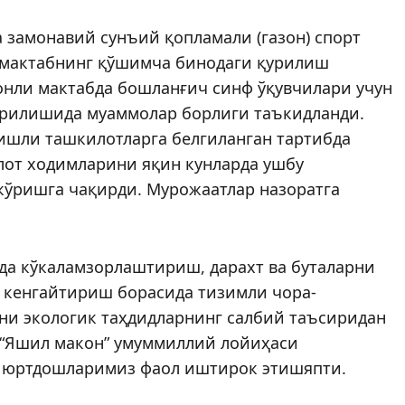
 замонавий сунъий қопламали (газон) спорт
 мактабнинг қўшимча бинодаги қурилиш
сонли мактабда бошланғич синф ўқувчилари учун
рилишида муаммолар борлиги таъкидланди.
ишли ташкилотларга белгиланган тартибда
лот ходимларини яқин кунларда ушбу
ўришга чақирди. Мурожаатлар назоратга
да кўкаламзорлаштириш, дарахт ва буталарни
 кенгайтириш борасида тизимли чора-
и экологик таҳдидларнинг салбий таъсиридан
 “Яшил макон” умуммиллий лойиҳаси
а юртдошларимиз фаол иштирок этишяпти.