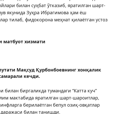
йлари билан суҳбат ўтказиб, яратилган шарт-
ув якунида Зуҳра Ибрагимова ҳам ёш
лар тилаб, фидокорона меҳнат қилаётган устоз
и матбуот хизмати
утати Мақсуд Қурбонбоевнинг хонқалик
самарали кечди.
 билан биргаликда тумандаги “Катта куч”
лим мактабида яратилган шарт-шароитлар,
инфларга берилаётган бепул озиқ-овқатлар
 даражаси билан танишди.