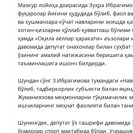
Мазкур лойиҳа доирасида Зуҳра Ибрагимо
фуқаролар йиғини ҳудудида бўлиб, фаол в
ва хушманзара кўчат навларини экишда қа
хотин-қизларни қўллаб-қувватлаш бўлими 
ҳамда «Оқила аёллар ҳаракати» аъзолари
давомида депутат онахонлар билан суҳбат 
ўзининг амалий натижасини беришига ҳам
таъминлашига ишонч билдирди.
Шундан сўнг З.Ибрагимова тумандаги «На
бўлиб, тадбиркорлик субъекти билан яқи
Жуманиязова меҳмонларни тўқимачилик м
ишчиларнинг меҳнат фаолияти билан тан
Шунингдек, депутат ўз ташрифи давомида 
ўсмирлар спорт мактабида бўлди. Учрашу