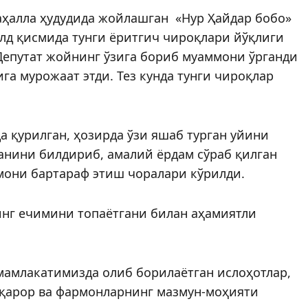
аҳалла ҳудудида жойлашган «Нур Ҳайдар бобо»
олд қисмида тунги ёритгич чироқлари йўқлиги
 Депутат жойнинг ўзига бориб муаммони ўрганди
га мурожаат этди. Тез кунда тунги чироқлар
 қурилган, ҳозирда ўзи яшаб турган уйини
анини билдириб, амалий ёрдам сўраб қилган
мони бартараф этиш чоралари кўрилди.
нг ечимини топаётгани билан аҳамиятли
мамлакатимизда олиб борилаётган ислоҳотлар,
 қарор ва фармонларнинг мазмун-моҳияти