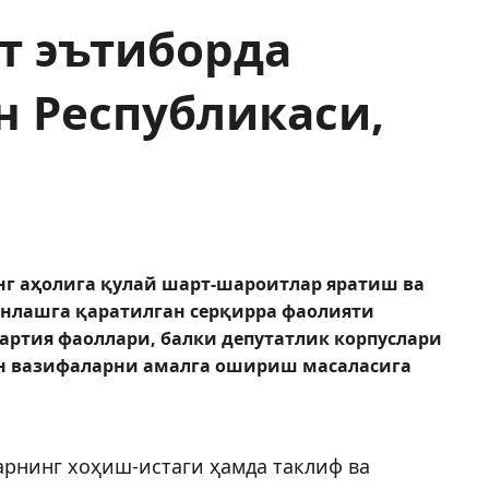
т эътиборда
н Республикаси,
нг аҳолига қулай шарт-шароитлар яратиш ва
нлашга қаратилган серқирра фаолияти
партия фаоллари, балки депутатлик корпуслари
н вазифаларни амалга ошириш масаласига
арнинг хоҳиш-истаги ҳамда таклиф ва