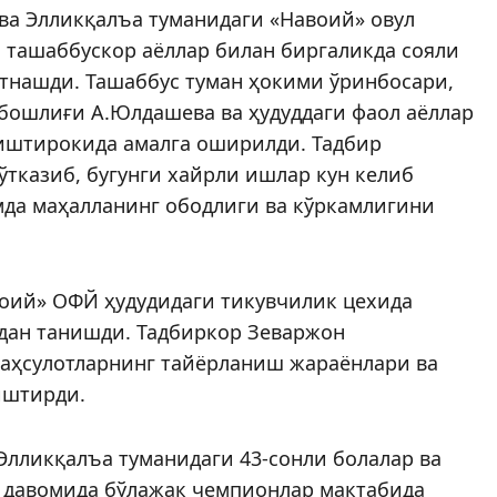
ва Элликқалъа туманидаги «Навоий» овул
а ташаббускор аёллар билан биргаликда сояли
тнаш­­ди. Ташаббус туман ҳокими ўринбосари,
бош­лиғи А.Юлдашева ва ҳудуддаги фаол аёллар
 иштирокида амалга оширилди. Тадбир
ўтказиб, бугунги хайрли ишлар кун келиб
да маҳалланинг ободлиги ва кўркамлигини
воий» ОФЙ ҳудудидаги тикувчилик цехида
ндан танишди. Тадбиркор Зеваржон
аҳсулотларнинг тайёрланиш жараёнлари ва
иштирди.
Элликқалъа туманидаги 43-сонли болалар ва
в давомида бўлажак чемпионлар мактабида