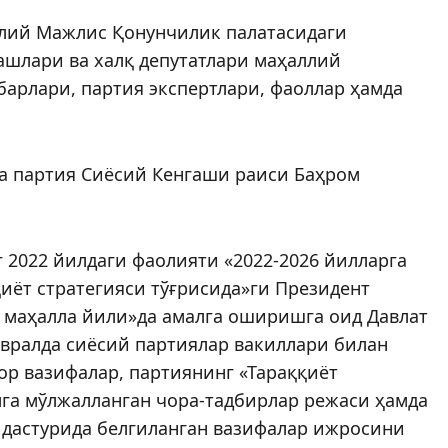
лий Мажлис Қонунчилик палатасидаги
ашлари ва халқ депутатлари маҳаллий
барлари, партия экспертлари, фаоллар ҳамда
да партия Сиёсий Кенгаши раиси Баҳром
нг 2022 йилдаги фаолияти «2022-2026 йилларга
иёт стратегияси тўғрисида»ги Президент
л маҳалла йили»да амалга оширишга оид Давлат
евралда сиёсий партиялар вакиллари билан
ор вазифалар, партиянинг «Тараққиёт
лга мўлжалланган чора-тадбирлар режаси ҳамда
и дастурида белгиланган вазифалар ижросини