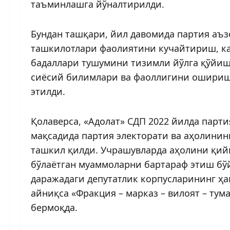
таъминлашга йўналтирилди.
Бундан ташқари, йил давомида партия аъ
ташкилотлари фаолиятини кучайтириш, ка
бадаллари тушумини тизимли йўлга қўйиш
сиёсий билимлари ва фаоллигини оширишг
этилди.
Қолаверса, «Адолат» СДП 2022 йилда пар
мақсадида партия электорати ва аҳолинин
ташкил қилди. Учрашувларда аҳолини қийн
бўлаётган муаммоларни бартараф этиш бўйи
даражадаги депутатлик корпусларининг ҳа
айниқса «Фракция – марказ – вилоят – ту
бермоқда.