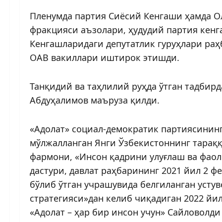
Пленумда партия Сиёсий Кенгаши ҳамда О
фракцияси аъзолари, ҳудудий партия кенг
Кенгашларидаги депутатлик гуруҳлари раҳ
ОАВ вакиллари иштирок этишди.
Танқидий ва таҳлилий руҳда ўтган тадбир
Абдуҳалимов маъруза қилди.
«Адолат» социал-демократик пар­­­тиясини
мўлжалланган Янги Ўзбекистоннинг тараққ
фармони, «Инсон қадрини улуғлаш ва фао
дастури, давлат раҳбарининг 2021 йил 2 ф
бўлиб ўтган учрашувида белгиланган устув
стратегияси»дан келиб чиқадиган 2022 йи
«Адолат – ҳар бир инсон учун» Сайловолд