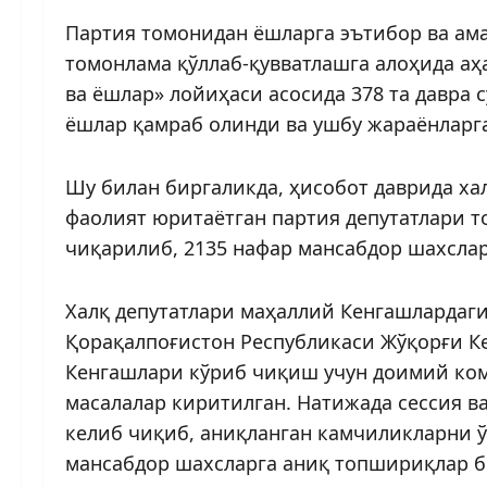
Партия томонидан ёшларга эъти­бор ва ам
томонлама қўллаб-қувватлашга алоҳида аҳ
ва ёшлар» лойи­ҳаси асосида 378 та давра
ёшлар қамраб олинди ва ушбу жараёнларга
Шу билан биргаликда, ҳисобот даврида ха
фаолият юритаётган партия депутатлари т
чиқарилиб, 2135 нафар мансабдор шахсла
Халқ депутатлари маҳаллий Кенгашлардаги
Қорақалпоғистон Рес­публикаси Жўқорғи Ке
Кенгашлари кўриб чиқиш учун доимий комис
масалалар киритилган. Натижада сессия в
келиб чиқиб, аниқланган камчиликларни ў
мансабдор шахсларга аниқ топшириқлар 