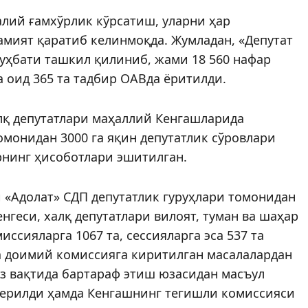
алий ғамхўрлик кўрсатиш, уларни ҳар
амият қаратиб келинмоқда. Жумладан, «Депутат
 суҳбати ташкил қилиниб, жами 18 560 нафар
 оид 365 та тадбир ОАВда ёритилди.
лқ депутатлари маҳаллий Кенгашларида
омонидан 3000 га яқин депутатлик сўровлари
рнинг ҳисоботлари эшитилган.
 «Адолат» СДП депутатлик гуруҳлари томонидан
нгеси, халқ депутатлари вилоят, туман ва шаҳар
сияларга 1067 та, сессияларга эса 537 та
а доимий комиссияга киритилган масалалардан
з вақтида бартараф этиш юзасидан масъул
берилди ҳамда Кенгашнинг тегишли комиссияси