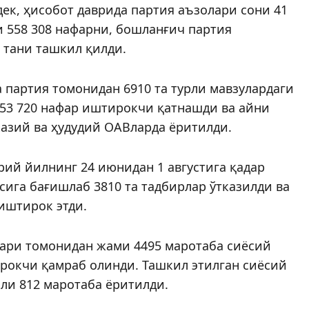
ек, ҳисобот даврида партия аъзолари сони 41
и 558 308 нафарни, бошланғич партия
0 тани ташкил қилди.
 партия томонидан 6910 та турли мавзулардаги
53 720 нафар иштирокчи қатнаш­­ди ва айни
казий ва ҳудудий ОАВларда ёритилди.
ий йилнинг 24 июнидан 1 августига қадар
сига бағишлаб 3810 та тадбирлар ўтказилди ва
иштирок этди.
лари томонидан жами 4495 маротаба сиёсий
ирокчи қамраб олинди. Ташкил этилган сиёсий
ли 812 маротаба ёритилди.