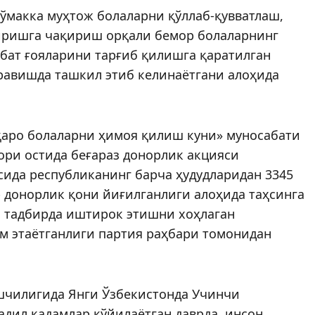
ўмакка муҳтож болаларни қўллаб-қувватлаш,
иришга чақириш орқали бемор болаларнинг
бат ғояларини тарғиб қилишга қаратилган
равишда ташкил этиб келинаётгани алоҳида
қаро болаларни ҳимоя қилиш куни» муносабати
ори остида беғараз донорлик акцияси
ида респуб­ликанинг барча ҳудудларидан 3345
р донорлик қони йиғилганлиги алоҳида таҳсинга
и тадбирда иштирок этишни хоҳлаган
м этаётганлиги партия раҳбари томонидан
шчилигида Янги Ўзбекистонда Учинчи
дил қадамлар қўйилаётган давр­­да, инсон