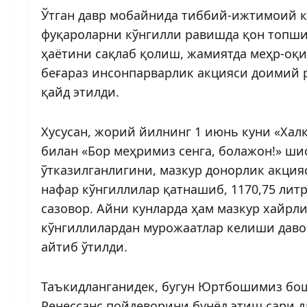
Ўтган давр мобайнида тиббий-ижтимоий к
фуқароларни кўнгилли равишда қон топш
ҳаётини сақлаб қолиш, жамиятда меҳр-оқи
беғараз инсонпарварлик акцияси доимий 
қайд этилди.
Хусусан, жорий йилнинг 1 июнь куни «Хал
билан «Бор меҳримиз сенга, болажон!» ши
ўтказилганлигини, мазкур донорлик акцияс
нафар кўнгиллилар қатнашиб, 1170,75 лит
сазовор. Айни кунларда ҳам мазкур хайрл
кўнгиллилардан мурожаатлар келиши даво
айтиб ўтилди.
Таъкидланганидек, бугун Юртбошимиз бо
Ренессанс пойдеворини бунёд этиш сари да