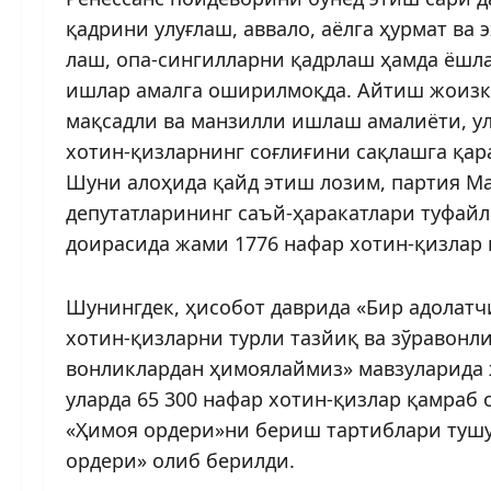
қадрини улуғлаш, аввало, аёлга ҳурмат ва
лаш, опа-сингилларни қадрлаш ҳамда ёшл
ишлар амалга оширилмоқда. Айтиш жо­изк
мақсадли ва манзилли ишлаш амалиёти, у
хотин-қизларнинг соғлиғини сақлашга қа
Шуни алоҳида қайд этиш лозим, партия Ма
депутатларининг саъй-ҳаракатлари туфайл
доирасида жами 1776 нафар хотин-қизлар
Шунингдек, ҳисобот даврида «Бир адолатчи 
хотин-қизларни турли тазйиқ ва зўравонли
вонлик­лардан ҳимоялаймиз» мавзуларида 
уларда 65 300 нафар хотин-қизлар қамраб 
«Ҳимоя ордери»ни бериш тартиблари тушу
ордери» олиб берилди.