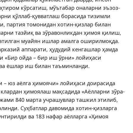
 эҳтиром кўрсатиш, мўътабар оналарни эъзоз­
арни қўллаб-қувватлаш борасида тизимли
и, партия томонидан хотин-қизлар билан
ларни тазйиқ ва зўравонликдан ҳимоя қилиш,
ратилган муайян ишлар амалга оширилмоқда.
рказий аппарати, ҳудудий кенгашлар ҳамда
и «Бир ойда – бир иш ўрни» лойи­ҳаси
 ва ёшлар иш билан таъминланди.
– юз аёлга ҳимоя­­чи» лойиҳаси дои­расида
клардан ҳимоя­лаш мақ­садида «Аёлларни зўра­
жами 840 марта учрашувлар ташкил этилиб,
олинди. Суҳбатлар давомида хотин-қизларга
нтирилди ва 183 нафар аёлларга «Ҳимоя