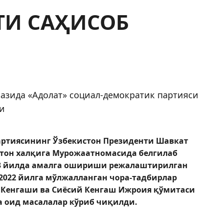
ТИ САҲИСОБ
казида «Адолат» социал-демократик партияси
ди
ртиясининг Ўзбекис­тон Президенти Шавкат
тон халқига Мурожаатномасида белгилаб
23 йилда амалга ошириши режалаштирилган
 2022 йилга мўлжалланган чора-тадбирлар
 Кенгаши ва Сиёсий Кенгаш Ижроия қўмитаси
 оид масалалар кўриб чиқилди.