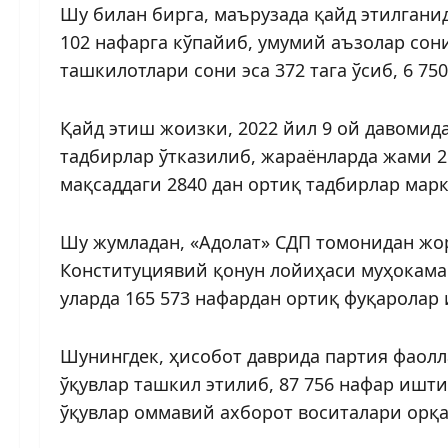
Шу билан бирга, маърузада қайд этилганид
102 нафарга кўпайиб, умумий аъзолар сон
ташкилотлари сони эса 372 тага ўсиб, 6 75
Қайд этиш жоизки, 2022 йил 9 ой давомида
тадбирлар ўтказилиб, жараёнларда жами 2
мақсаддаги 2840 дан ортиқ тадбирлар мар
Шу жумладан, «Адолат» СДП томонидан жор
Конституция­вий қонун лойиҳаси муҳокама
уларда 165 573 нафардан ортиқ фуқаролар 
Шунингдек, ҳисобот даврида партия фаол
ўқувлар ташкил этилиб, 87 756 нафар ишт
ўқувлар оммавий ахборот воситалари орқа