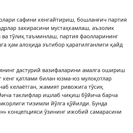
золари сафини кенгайтириш, бошланғич партия
дрлар захирасини мус­таҳкамлаш, аъзолик
 ва тўлиқ таъминлаш, партия фаолларининг
а ҳам алоҳида эътибор қаратилганлиги қайд
тиянинг дастурий вазифаларини амалга ошириш
г кенг қатлами билан юзма-юз мулоқотлар
аб келаётган, жамият ривожига тўсиқ
­­ча таклифлар ишлаб чиқиш бўйи­­ча барча
мкорлиги тизимли йўлга қўйилди. Бунда
ман» концепцияси ўзининг ижобий самарасини