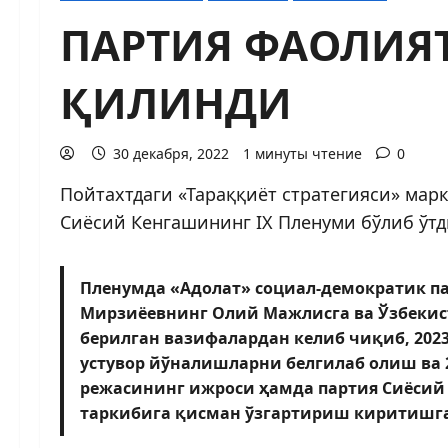
ПАРТИЯ ФАОЛИЯ
ҚИЛИНДИ
30 декабря, 2022
1 минуты чтение
0
Пойтахтдаги «Тараққиёт стратегияси» мар
Сиёсий Кенгашининг IX Пленуми бўлиб ўт
Пленумда «Адолат» социал-демократик па
Мирзиёевнинг Олий Мажлисга ва Ўзбекис
берилган вазифалардан келиб чиқиб, 20
устувор йўналиш­ларни белгилаб олиш ва
режасининг ижроси ҳамда партия Сиёсий
таркибига қисман ўзгартириш киритишга