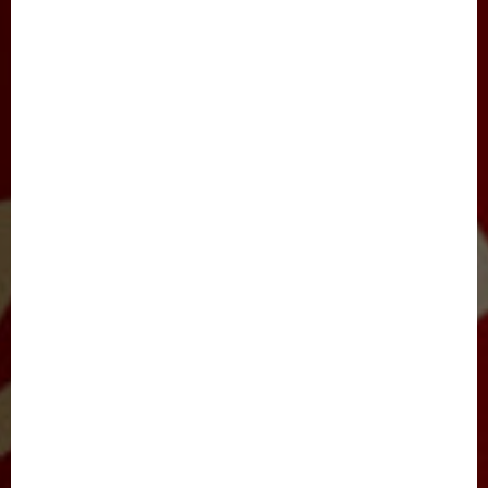
JINOYATGA JAZO MUQARRAR
SAYLOV-2021
IJTIMOIY HAYOT
JARAYON
NIGOH
XALQARO HAYOT
BARCHA MAQOLALAR
YANGILIKLAR
TADBIRLAR
E’LONLAR
FOTOLAVHALAR