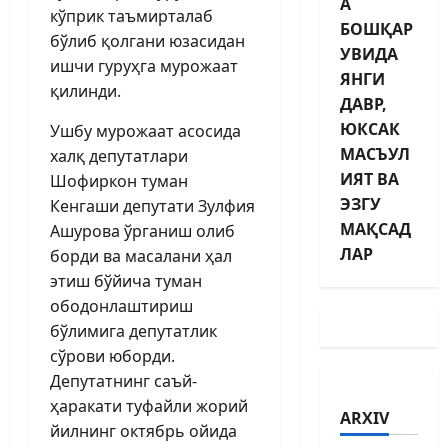
А
кўприк таъмирталаб
БОШҚАР
бўлиб қолгани юзасидан
УВИДА
ишчи гуруҳга мурожаат
ЯНГИ
қилинди.
ДАВР,
ЮКСАК
Ушбу мурожаат асосида
МАСЪУЛ
халқ депутатлари
ИЯТ ВА
Шофиркон туман
ЭЗГУ
Кенгаши депутати Зулфия
МАҚСАД
Ашурова ўрганиш олиб
ЛАР
борди ва масалани ҳал
этиш бўйича туман
ободонлаштириш
бўлимига депутатлик
сўрови юборди.
Депутатнинг саъй-
ҳаракати туфайли жорий
ARXIV
йилнинг октябрь ойида