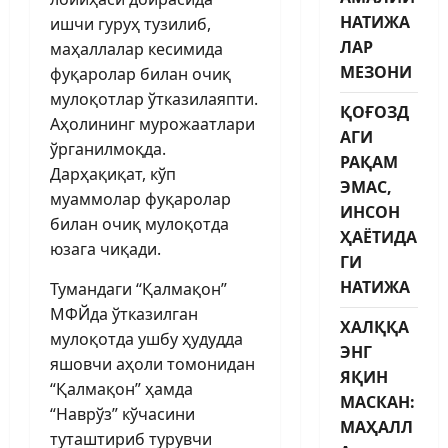
НАТИЖА
ишчи гуруҳ тузилиб,
ЛАР
маҳаллалар кесимида
МЕЗОНИ
фуқаролар билан очиқ
мулоқотлар ўтказилаяпти.
ҚОҒОЗД
Аҳолининг мурожаатлари
АГИ
ўрганилмоқда.
РАҚАМ
Дарҳақиқат, кўп
ЭМАС,
муаммолар фуқаролар
ИНСОН
билан очиқ мулоқотда
ҲАЁТИДА
юзага чиқади.
ГИ
НАТИЖА
Тумандаги “Қалмақон”
МФЙда ўтказилган
ХАЛҚҚА
мулоқотда ушбу ҳудудда
ЭНГ
яшовчи аҳоли томонидан
ЯҚИН
“Қалмақон” ҳамда
МАСКАН:
“Наврўз” кўчасини
МАҲАЛЛ
туташтириб турувчи