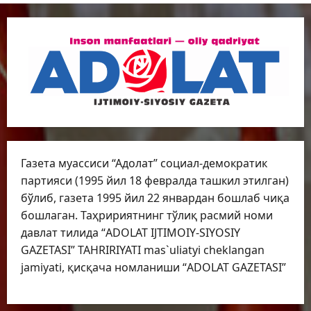
Газета муассиси “Адолат” социал-демократик
партияси (1995 йил 18 февралда ташкил этилган)
бўлиб, газета 1995 йил 22 январдан бошлаб чиқа
бошлаган. Таҳририятнинг тўлиқ расмий номи
давлат тилида “ADOLAT IJTIMOIY-SIYOSIY
GAZETASI” TAHRIRIYATI mas`uliatyi cheklangan
jamiyati, қисқача номланиши “ADOLAT GAZETASI”