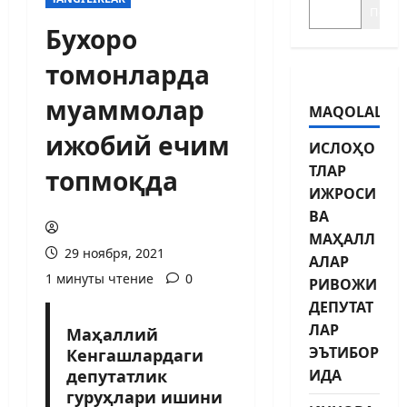
Поиск
Бухоро
томонларда
муаммолар
MAQOLALAR
ижобий ечим
ИСЛОҲО
ТЛАР
топмоқда
ИЖРОСИ
ВА
МАҲАЛЛ
29 ноября, 2021
АЛАР
1 минуты чтение
0
РИВОЖИ
ДЕПУТАТ
ЛАР
Маҳаллий
ЭЪТИБОР
Кенгашлардаги
депутатлик
ИДА
гуруҳлари ишини