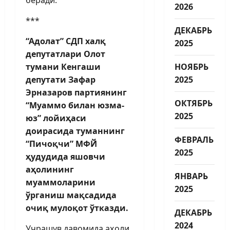
2026
***
ДЕКАБРЬ
“Адолат” СДП халқ
2025
депутатлари Олот
тумани Кенгаши
НОЯБРЬ
депутати Зафар
2025
Эрназаров партиянинг
ОКТЯБРЬ
“Муаммо билан юзма-
2025
юз” лойиҳаси
доирасида туманнинг
ФЕВРАЛЬ
“Пичоқчи” МФЙ
2025
ҳудудида яшовчи
аҳолининг
ЯНВАРЬ
муаммоларини
2025
ўрганиш мақсадида
очиқ мулоқот ўтказди.
ДЕКАБРЬ
2024
Учрашув давомида аҳоли