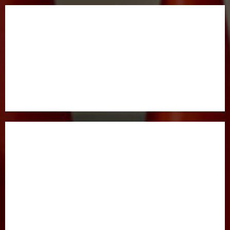
BOSH SAHIFA
GAZETA HAQIDA
MAQOLALAR
XALQARO HAYOT
HUQUQ