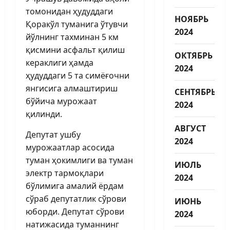
томонидан ҳудуддаги
НОЯБРЬ
Қоракўл туманига ўтувчи
2024
йўлнинг тахминан 5 км
қисмини асфальт қилиш
ОКТЯБРЬ
кераклиги ҳамда
2024
ҳудуддаги 5 та симёғочни
янгисига алмаштириш
СЕНТЯБРЬ
бўйича мурожаат
2024
қилинди.
АВГУСТ
Депутат ушбу
2024
мурожаатлар асосида
туман ҳокимлиги ва туман
ИЮЛЬ
электр тармоқлари
2024
бўлимига амалий ёрдам
сўраб депутатлик сўрови
ИЮНЬ
юборди. Депутат сўрови
2024
натижасида туманнинг