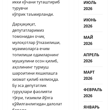
икки кўчани туташтириб
ИЮЛЬ
турувчи
2026
кўприк таъмирланди.
ИЮНЬ
Дарҳақиқат,
2026
депутатларимиз
томонидан очиқ
МАЙ
мулоқотлар ўтказилиши,
2026
муаммоларга ечим
топилиши одамларнинг
АПРЕЛЬ
мушкулини осон қилиб,
2026
аҳолининг турмуш
МАРТ
шароитини яхшилашга
2026
хизмат қилиб келмоқда.
Бу эса депутатлик
ФЕВРАЛЬ
гуруҳлари фаолияти
2026
тўғри, тизимли йўлга
қўйилганлигидан далолат
ЯНВАРЬ
беради.