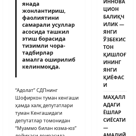
ИННОВА
янада
ЦИОН
жонлантириш,
БАЛИҚЧ
фаолиятини
самарали усуллар
ИЛИК —
асосида ташкил
ЯНГИ
этиш борасида
ЎЗБЕКИС
тизимли чора-
ТОН
тадбирлар
ҚИШЛОҒ
амалга оширилиб
ИНИНГ
келинмоқда.
ЯНГИ
ҚИЁФАС
И
“Адолат” СДПнинг
МАҲАЛЛ
Шофиркон туман кенгаши
АДАГИ
ҳамда халқ депутатлари
ЁШЛАР
туман Кенгашидаги
СИЁСАТИ
депутатлар томонидан
—
“Муаммо билан юзма-юз”
АМАЛИЙ
лойиҳаси доирасида