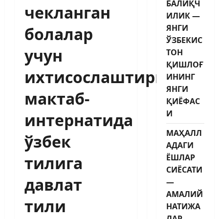
БАЛИҚЧ
чекланган
ИЛИК —
ЯНГИ
болалар
ЎЗБЕКИС
учун
ТОН
ҚИШЛОҒ
ихтисослаштирилган
ИНИНГ
ЯНГИ
мактаб-
ҚИЁФАС
И
интернатида
МАҲАЛЛ
ўзбек
АДАГИ
ЁШЛАР
тилига
СИЁСАТИ
давлат
—
АМАЛИЙ
тили
НАТИЖА
ЛАР