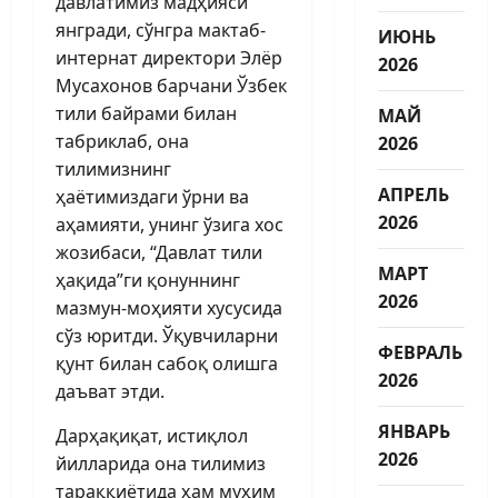
давлатимиз мадҳияси
янгради, сўнгра мактаб-
ИЮНЬ
интернат директори Элёр
2026
Мусахонов барчани Ўзбек
тили байрами билан
МАЙ
табриклаб, она
2026
тилимизнинг
АПРЕЛЬ
ҳаётимиздаги ўрни ва
2026
аҳамияти, унинг ўзига хос
жозибаси, “Давлат тили
МАРТ
ҳақида”ги қонуннинг
2026
мазмун-моҳияти хусусида
сўз юритди. Ўқувчиларни
ФЕВРАЛЬ
қунт билан сабоқ олишга
2026
даъват этди.
ЯНВАРЬ
Дарҳақиқат, истиқлол
2026
йилларида она тилимиз
тараққиётида ҳам муҳим