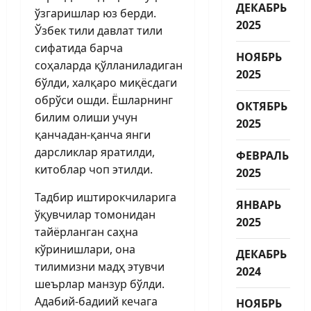
ДЕКАБРЬ
ўзгаришлар юз берди.
2025
Ўзбек тили давлат тили
сифатида барча
НОЯБРЬ
соҳаларда қўлланиладиган
2025
бўлди, халқаро миқёсдаги
обрўси ошди. Ёшларнинг
ОКТЯБРЬ
билим олиши учун
2025
қанчадан-қанча янги
дарс­ликлар яратилди,
ФЕВРАЛЬ
китоблар чоп этилди.
2025
Тадбир иштирокчиларига
ЯНВАРЬ
ўқувчилар томонидан
2025
тайёрланган саҳна
кўриниш­лари, она
ДЕКАБРЬ
тилимизни мадҳ этувчи
2024
шеърлар манзур бўлди.
Адабий-бадиий кечага
НОЯБРЬ