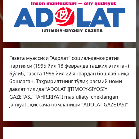
Газета муассиси “Адолат” социал-демократик
партияси (1995 йил 18 февралда ташкил этилган)
бўлиб, газета 1995 йил 22 январдан бошлаб чиқа
бошлаган. Таҳририятнинг тўлиқ расмий номи
давлат тилида “ADOLAT IJTIMOIY-SIYOSIY
GAZETASI” TAHRIRIYATI mas`uliatyi cheklangan
jamiyati, қисқача номланиши “ADOLAT GAZETASI”