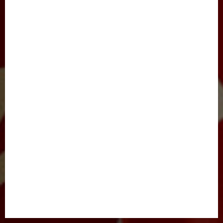
SAYLOV-2021
IJTIMOIY HAYOT
JARAYON
NIGOH
XALQARO HAYOT
BARCHA MAQOLALAR
YANGILIKLAR
TADBIRLAR
E’LONLAR
FOTOLAVHALAR
VIDEOLAVHALAR