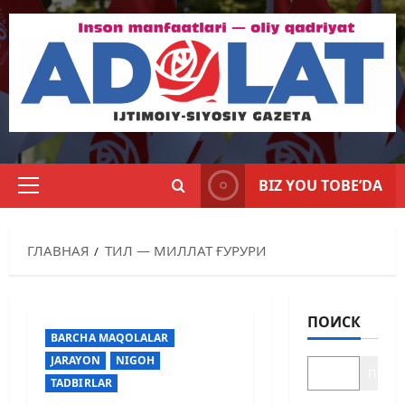
BIZ YOU TOBE’DA
ГЛАВНАЯ
ТИЛ — МИЛЛАТ ҒУРУРИ
ПОИСК
BARCHA MAQOLALAR
JARAYON
NIGOH
Поиск
TADBIRLAR