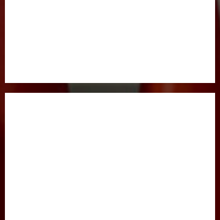
BOSH SAHIFA
GAZETA HAQIDA
MAQOLALAR
XALQARO HAYOT
HUQUQ
JINOYATGA JAZO MUQARRAR