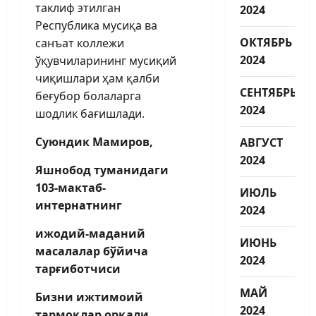
таклиф этилган
2024
Республика мусиқа ва
ОКТЯБРЬ
санъат коллежи
2024
ўқувчиларининг мусиқий
чиқишлари ҳам қалби
СЕНТЯБРЬ
беғубор болаларга
2024
шодлик бағишлади.
Суюндик Мамиров,
АВГУСТ
2024
Яшнобод туманидаги
103-мактаб-
ИЮЛЬ
интернатнинг
2024
ижодий-маданий
ИЮНЬ
масалалар бўйича
2024
тарғиботчиси
МАЙ
Бизни ижтимоий
2024
тармоқлар орқали