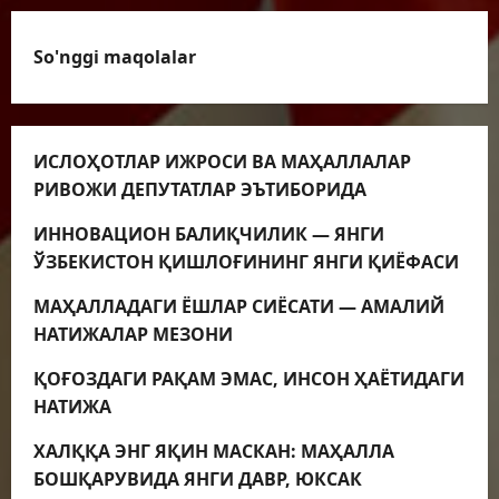
So'nggi maqolalar
ИСЛОҲОТЛАР ИЖРОСИ ВА МАҲАЛЛАЛАР
РИВОЖИ ДЕПУТАТЛАР ЭЪТИБОРИДА
ИННОВАЦИОН БАЛИҚЧИЛИК — ЯНГИ
ЎЗБЕКИСТОН ҚИШЛОҒИНИНГ ЯНГИ ҚИЁФАСИ
МАҲАЛЛАДАГИ ЁШЛАР СИЁСАТИ — АМАЛИЙ
НАТИЖАЛАР МЕЗОНИ
ҚОҒОЗДАГИ РАҚАМ ЭМАС, ИНСОН ҲАЁТИДАГИ
НАТИЖА
ХАЛҚҚА ЭНГ ЯҚИН МАСКАН: МАҲАЛЛА
БОШҚАРУВИДА ЯНГИ ДАВР, ЮКСАК