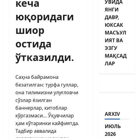
кеча
УВИДА
ЯНГИ
юқоридаги
ДАВР,
ЮКСАК
шиор
МАСЪУЛ
остида
ИЯТ ВА
ЭЗГУ
ўтказилди.
МАҚСАД
ЛАР
Саҳна байрамона
безатилган: турфа гуллар,
она тилимизни улуғловчи
сўзлар ёзилган
баннерлар, китоблар
ARXIV
кўргазмаси… Ўқувчилар
ҳам кўтаринки кайфиятда.
ИЮЛЬ
Тадбир аввалида
2026