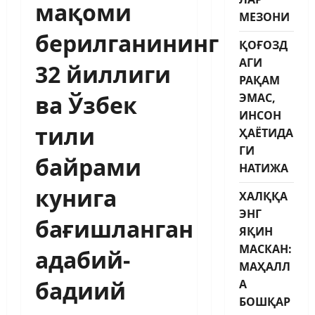
мақоми
МЕЗОНИ
берилганининг
ҚОҒОЗД
АГИ
32 йиллиги
РАҚАМ
ва Ўзбек
ЭМАС,
ИНСОН
тили
ҲАЁТИДА
ГИ
байрами
НАТИЖА
кунига
ХАЛҚҚА
ЭНГ
бағишланган
ЯҚИН
МАСКАН:
адабий-
МАҲАЛЛ
бадиий
А
БОШҚАР