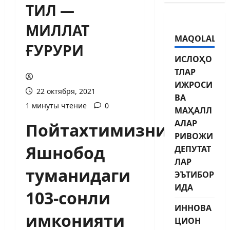
ТИЛ —
МИЛЛАТ
MAQOLALAR
ҒУРУРИ
ИСЛОҲО
ТЛАР
ИЖРОСИ
22 октября, 2021
ВА
1 минуты чтение
0
МАҲАЛЛ
АЛАР
Пойтахтимизнинг
РИВОЖИ
Яшнобод
ДЕПУТАТ
ЛАР
туманидаги
ЭЪТИБОР
ИДА
103-сонли
ИННОВА
имконияти
ЦИОН