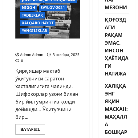
МЕЗОНИ
NIGOH
SAYLOV-2021
TADBIRLAR
ҚОҒОЗД
XALQARO HAYOT
АГИ
YANGILIKLAR
РАҚАМ
ЭМАС,
Ижод — илоҳий қудрат
ИНСОН
Admin Admin
3 ноября, 2025
ҲАЁТИДА
0
ГИ
Қирқ яшар мактаб
НАТИЖА
ўқитувчиси саратон
ХАЛҚҚА
хасталигигига чалинди.
ЭНГ
Шифокорлар узоғи билан
ЯҚИН
бир йил умрингиз қолди
МАСКАН:
дейишди… Ўқитувчини
МАҲАЛЛ
бир...
А
BATAFSIL
БОШҚАР
BARCHA MAQOLALAR