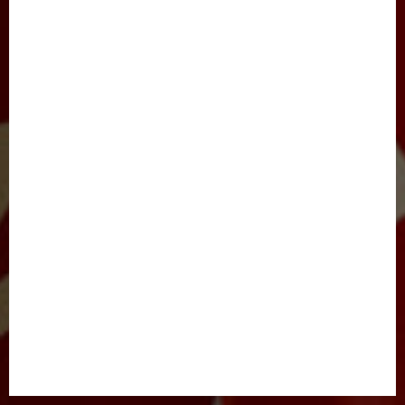
SAYLOV-2021
IJTIMOIY HAYOT
JARAYON
NIGOH
XALQARO HAYOT
BARCHA MAQOLALAR
YANGILIKLAR
TADBIRLAR
E’LONLAR
FOTOLAVHALAR
VIDEOLAVHALAR