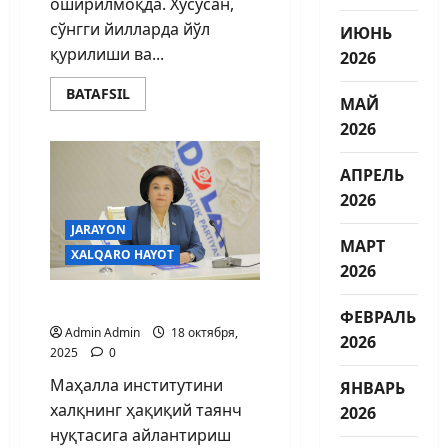
оширилмоқда. Хусусан,
сўнгги йилларда йўл
ИЮНЬ
қурилиши ва...
2026
BATAFSIL
МАЙ
2026
АПРЕЛЬ
2026
JARAYON
МАРТ
XALQARO HAYOT
2026
ҲАМЖИҲАТЛИК НАФАСИ
ФЕВРАЛЬ
Admin Admin
18 октября,
2026
2025
0
Маҳалла институтини
ЯНВАРЬ
халқнинг ҳақиқий таянч
2026
нуқтасига айлантириш