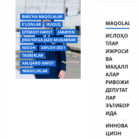
BARCHA MAQOLALAR
MAQOLALAR
E'LONLAR
HUQUQ
IJTIMOIY HAYOT
JARAYON
ИСЛОҲО
JINOYATGA JAZO MUQARRAR
ТЛАР
NIGOH
SAYLOV-2021
ИЖРОСИ
TADBIRLAR
ВА
XALQARO HAYOT
МАҲАЛЛ
YANGILIKLAR
АЛАР
РИВОЖИ
“Afrosiyob”
ДЕПУТАТ
электропоезди бошлиғи
ЛАР
Абдумутал
ЭЪТИБОР
РАҲИМБЕРДИЕВ:
ИДА
“ХИЗМАТ
КЎРСАТИШ, ХАВФСИЗЛИ
ИННОВА
К ВА ИНТИЗОМГА
ЦИОН
МАСЪУЛМИЗ!”