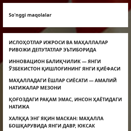
So'nggi maqolalar
ИСЛОҲОТЛАР ИЖРОСИ ВА МАҲАЛЛАЛАР
РИВОЖИ ДЕПУТАТЛАР ЭЪТИБОРИДА
ИННОВАЦИОН БАЛИҚЧИЛИК — ЯНГИ
ЎЗБЕКИСТОН ҚИШЛОҒИНИНГ ЯНГИ ҚИЁФАСИ
МАҲАЛЛАДАГИ ЁШЛАР СИЁСАТИ — АМАЛИЙ
НАТИЖАЛАР МЕЗОНИ
ҚОҒОЗДАГИ РАҚАМ ЭМАС, ИНСОН ҲАЁТИДАГИ
НАТИЖА
ХАЛҚҚА ЭНГ ЯҚИН МАСКАН: МАҲАЛЛА
БОШҚАРУВИДА ЯНГИ ДАВР, ЮКСАК