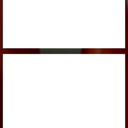
BOSH SAHIFA
GAZETA HAQIDA
MAQOLALAR
XALQARO HAYOT
HUQUQ
JINOYATGA JAZO MUQARRAR