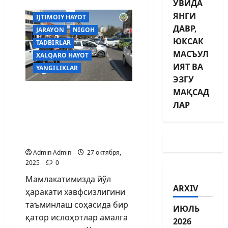
УВИДА
HUQUQ
ЯНГИ
IJTIMOIY HAYOT
ДАВР,
JARAYON
NIGOH
ЮКСАК
TADBIRLAR
МАСЪУЛ
XALQARO HAYOT
ИЯТ ВА
YANGILIKLAR
ЭЗГУ
МАҚСАД
Йўл
ЛАР
ҳаракати хавфсизлигин
и таъминлаш
барчамизнинг бурчим
из
Admin Admin
27 октября,
2025
0
Мамлакатимизда йўл
ARXIV
ҳаракати хавфсизлигини
таъминлаш соҳасида бир
ИЮЛЬ
қатор ислоҳотлар амалга
2026