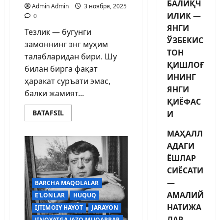
БАЛИҚЧ
Admin Admin
3 ноября, 2025
ИЛИК —
0
ЯНГИ
Тезлик — бугунги
ЎЗБЕКИС
замоннинг энг муҳим
ТОН
талабларидан бири. Шу
ҚИШЛОҒ
билан бирга фақат
ИНИНГ
ҳаракат суръати эмас,
ЯНГИ
балки жамият...
ҚИЁФАС
BATAFSIL
И
МАҲАЛЛ
АДАГИ
ЁШЛАР
СИЁСАТИ
—
BARCHA MAQOLALAR
АМАЛИЙ
E'LONLAR
HUQUQ
НАТИЖА
IJTIMOIY HAYOT
JARAYON
ЛАР
JINOYATGA JAZO MUQARRAR