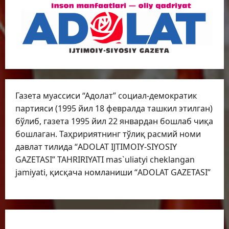
Газета муассиси “Адолат” социал-демократик
партияси (1995 йил 18 февралда ташкил этилган)
бўлиб, газета 1995 йил 22 январдан бошлаб чиқа
бошлаган. Таҳририятнинг тўлиқ расмий номи
давлат тилида “ADOLAT IJTIMOIY-SIYOSIY
GAZETASI” TAHRIRIYATI mas`uliatyi cheklangan
jamiyati, қисқача номланиши “ADOLAT GAZETASI”