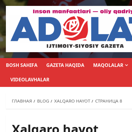
BOSH SAHIFA
GAZETA HAQIDA
MAQOLALAR
VIDEOLAVHALAR
ГЛАВНАЯ
BLOG
XALQARO HAYOT
СТРАНИЦА 8
Xalqaro hayot