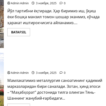
Admin Admin
3 ноября, 2025
0
Йўл тартибни ёқтиради. Ҳар биримиз иш, ўқиш
ёки бошқа манзил томон шошар эканмиз, кўчада
ҳаракат иштирокчисига айланамиз....
BATAFSIL
ЎЗБЕКИСТОН МИС САНОАТИ: тараққиёт сари
қадам
Admin Admin
3 ноября, 2025
0
Мамлакатимиз металлургия саноатининг қадимий
марказларидан бири саналади. Зотан, ҳинд эпоси
– “Маҳабҳорат” достонида тилга олинган Тянь-
Шаннинг жанубий-ғарбидаги...