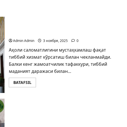
Замонавий тиббий таълим: амалий
ёндашувлар (Халқаро анжуман)
Admin Admin
3 ноября, 2025
0
Аҳоли саломатлигини мустаҳкамлаш фақат
тиббий хизмат кўрсатиш билан чекланмайди.
Балки кенг жамоатчилик тафаккури, тиббий
маданият даражаси билан...
BATAFSIL
ЙЎЛ ҳаракати хавфсизлигини таъминлаш —
бурчимиз