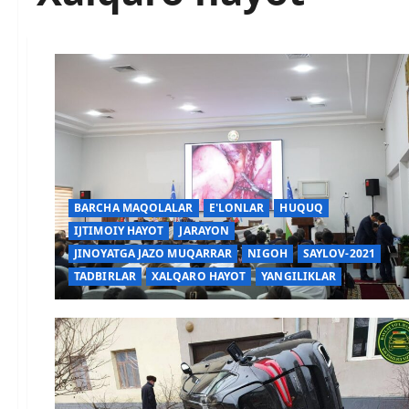
BARCHA MAQOLALAR
E'LONLAR
HUQUQ
IJTIMOIY HAYOT
JARAYON
JINOYATGA JAZO MUQARRAR
NIGOH
SAYLOV-2021
TADBIRLAR
XALQARO HAYOT
YANGILIKLAR