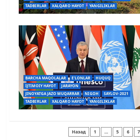
TADBIRLAR
XALQARO HAYOT
YANGILIKLAR
BARCHA MAQOLALAR
E'LONLAR
HUQUQ
IJTIMOIY HAYOT
JARAYON
JINOYATGA JAZO MUQARRAR
NIGOH
SAYLOV-2021
TADBIRLAR
XALQARO HAYOT
YANGILIKLAR
Назад
1
…
5
6