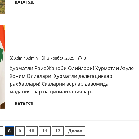
BATAFSIL
Ўзбекистон Республикаси Президенти Шавкат
Мирзиёевнинг ЮНЕСКО Бош конференцияси
43-сессиясининг очилиш маросимидаги
нутқи
Admin Admin
3 ноября, 2025
0
Ҳурматли Раис Жаноби Олийлари! Ҳурматли Азуле
Хоним Олиялари! Ҳурматли делегациялар
раҳбарлари! Сизларни асрлар давомида
маданиятлар ва цивилизациялар...
BATAFSIL
7
8
9
10
11
12
Далее