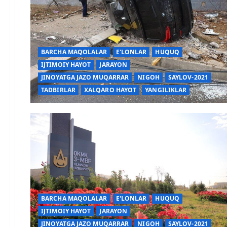
BARCHA MAQOLALAR
E'LONLAR
HUQUQ
IJTIMOIY HAYOT
JARAYON
JINOYATGA JAZO MUQARRAR
NIGOH
SAYLOV-2021
TADBIRLAR
XALQARO HAYOT
YANGILIKLAR
BARCHA MAQOLALAR
E'LONLAR
HUQUQ
IJTIMOIY HAYOT
JARAYON
JINOYATGA JAZO MUQARRAR
NIGOH
SAYLOV-2021