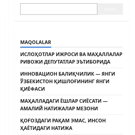
Поиск
MAQOLALAR
ИСЛОҲОТЛАР ИЖРОСИ ВА МАҲАЛЛАЛАР
РИВОЖИ ДЕПУТАТЛАР ЭЪТИБОРИДА
ИННОВАЦИОН БАЛИҚЧИЛИК — ЯНГИ
ЎЗБЕКИСТОН ҚИШЛОҒИНИНГ ЯНГИ
ҚИЁФАСИ
МАҲАЛЛАДАГИ ЁШЛАР СИЁСАТИ —
АМАЛИЙ НАТИЖАЛАР МЕЗОНИ
ҚОҒОЗДАГИ РАҚАМ ЭМАС, ИНСОН
ҲАЁТИДАГИ НАТИЖА