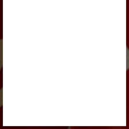
SAYLOV-2021
IJTIMOIY HAYOT
JARAYON
NIGOH
XALQARO HAYOT
BARCHA MAQOLALAR
YANGILIKLAR
TADBIRLAR
E’LONLAR
FOTOLAVHALAR
VIDEOLAVHALAR