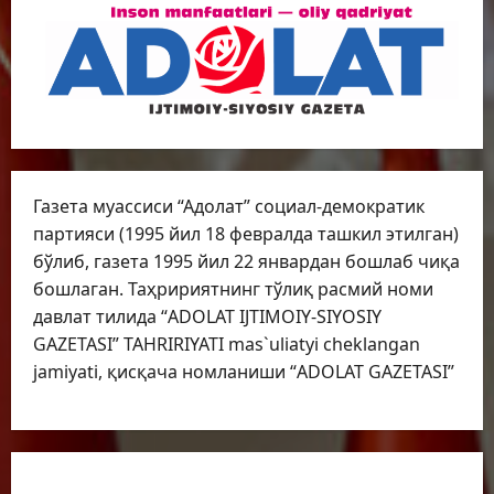
Газета муассиси “Адолат” социал-демократик
партияси (1995 йил 18 февралда ташкил этилган)
бўлиб, газета 1995 йил 22 январдан бошлаб чиқа
бошлаган. Таҳририятнинг тўлиқ расмий номи
давлат тилида “ADOLAT IJTIMOIY-SIYOSIY
GAZETASI” TAHRIRIYATI mas`uliatyi cheklangan
jamiyati, қисқача номланиши “ADOLAT GAZETASI”