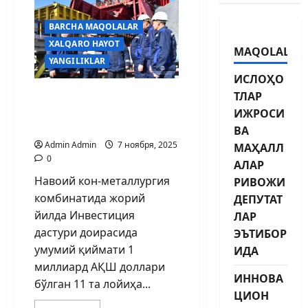
BARCHA MAQOLALAR
XALQARO HAYOT
MAQOLALAR
YANGILIKLAR
ИСЛОҲО
ТЛАР
ИНВЕСТИЦИЯ ДАСТУРИ:
янги лойиҳалар ишга
ИЖРОСИ
тушмоқда
ВА
Admin Admin
7 ноября, 2025
МАҲАЛЛ
0
АЛАР
Навоий кон-металлургия
РИВОЖИ
комбинатида жорий
ДЕПУТАТ
йилда Инвестиция
ЛАР
дастури доирасида
ЭЪТИБОР
умумий қиймати 1
ИДА
миллиард АҚШ доллари
ИННОВА
бўлган 11 та лойиҳа...
ЦИОН