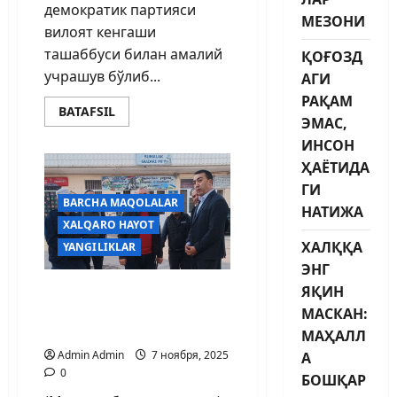
демократик партияси
МЕЗОНИ
вилоят кенгаши
ташаббуси билан амалий
ҚОҒОЗД
учрашув бўлиб...
АГИ
РАҚАМ
BATAFSIL
ЭМАС,
ИНСОН
ҲАЁТИДА
ГИ
BARCHA MAQOLALAR
НАТИЖА
XALQARO HAYOT
ХАЛҚҚА
YANGILIKLAR
ЭНГ
ЯҚИН
ДЕПУТАТ ЕТИБ БОРГАН
МАҲАЛЛАДА УМИД
МАСКАН:
ЧИРОҒИ ЁНДИ
МАҲАЛЛ
Admin Admin
7 ноября, 2025
А
0
БОШҚАР