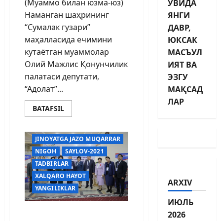
(Муаммо билан юзма-юз)
УВИДА
Наманган шаҳрининг
ЯНГИ
“Сумалак гузари”
ДАВР,
маҳалласида ечимини
ЮКСАК
кутаётган муаммолар
МАСЪУЛ
Олий Мажлис Қонунчилик
ИЯТ ВА
палатаси депутати,
ЭЗГУ
“Адолат”...
МАҚСАД
ЛАР
BARCHA MAQOLALAR
BATAFSIL
E'LONLAR
HUQUQ
IJTIMOIY HAYOT
JARAYON
JINOYATGA JAZO MUQARRAR
NIGOH
SAYLOV-2021
TADBIRLAR
XALQARO HAYOT
ARXIV
YANGILIKLAR
ИЮЛЬ
Соғлом бола соғлом
2026