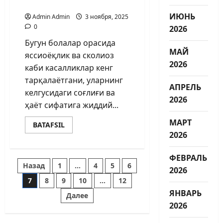
жамият — пойдевори
ИЮНЬ
Admin Admin
3 ноября, 2025
0
2026
Бугун болалар орасида
МАЙ
яссиоёқлик ва сколиоз
2026
каби касалликлар кенг
тарқалаётгани, уларнинг
АПРЕЛЬ
келгусидаги соғлиғи ва
2026
ҳаёт сифатига жиддий...
МАРТ
BATAFSIL
2026
ФЕВРАЛЬ
Назад
1
…
4
5
6
2026
7
8
9
10
…
12
ЯНВАРЬ
Далее
2026