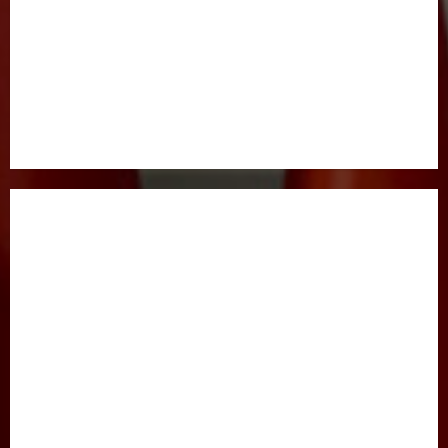
BOSH SAHIFA
GAZETA HAQIDA
MAQOLALAR
XALQARO HAYOT
HUQUQ
JINOYATGA JAZO MUQARRAR