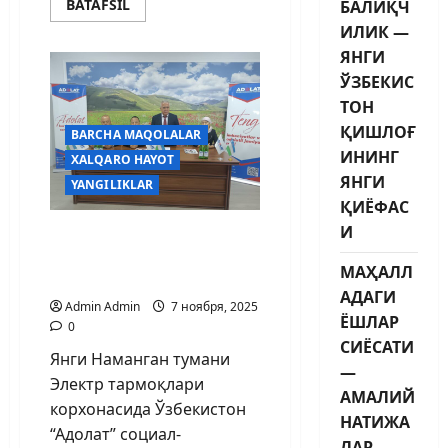
BATAFSIL
БАЛИҚЧ
ИЛИК —
ЯНГИ
ЎЗБЕКИС
ТОН
ҚИШЛОҒ
BARCHA MAQOLALAR
ИНИНГ
XALQARO HAYOT
ЯНГИ
YANGILIKLAR
ҚИЁФАС
И
Фаол ёш депутатга
“Адолат” кўкрак
МАҲАЛЛ
нишони топширилди
АДАГИ
Admin Admin
7 ноября, 2025
ЁШЛАР
0
СИЁСАТИ
Янги Наманган тумани
—
Электр тармоқлари
АМАЛИЙ
корхонасида Ўзбекистон
НАТИЖА
“Адолат” социал-
ЛАР