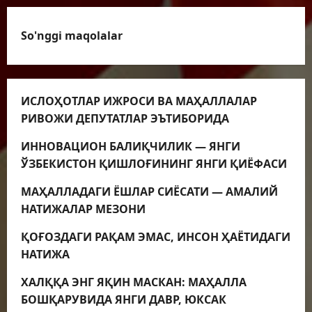
So'nggi maqolalar
ИСЛОҲОТЛАР ИЖРОСИ ВА МАҲАЛЛАЛАР
РИВОЖИ ДЕПУТАТЛАР ЭЪТИБОРИДА
ИННОВАЦИОН БАЛИҚЧИЛИК — ЯНГИ
ЎЗБЕКИСТОН ҚИШЛОҒИНИНГ ЯНГИ ҚИЁФАСИ
МАҲАЛЛАДАГИ ЁШЛАР СИЁСАТИ — АМАЛИЙ
НАТИЖАЛАР МЕЗОНИ
ҚОҒОЗДАГИ РАҚАМ ЭМАС, ИНСОН ҲАЁТИДАГИ
НАТИЖА
ХАЛҚҚА ЭНГ ЯҚИН МАСКАН: МАҲАЛЛА
БОШҚАРУВИДА ЯНГИ ДАВР, ЮКСАК