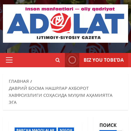
BIZ YOU TOBE’DA
ГЛАВНАЯ
ДАВРИЙ БОСМА НАШРЛАР АХБОРОТ
ХАВФСИЗЛИГИ СОҲАСИДА МУҲИМ АҲАМИЯТГА
ЭГА
ПОИСК
BARCHA MAQOLALAR
NIGOH