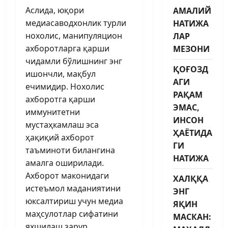
Аслида, юқори
АМАЛИЙ
медиасаводхонлик турли
НАТИЖА
нохолис, манипуляцион
ЛАР
ахборотларга қарши
МЕЗОНИ
чидамли бўлишнинг энг
ҚОҒОЗД
ишончли, мақбул
АГИ
ечимидир. Нохолис
РАҚАМ
ахборотга қарши
ЭМАС,
иммунитетни
ИНСОН
мустаҳкамлаш эса
ҲАЁТИДА
ҳақиқий ахборот
ГИ
таъминоти билангина
НАТИЖА
амалга оширилади.
Ахборот маконидаги
ХАЛҚҚА
истеъмол маданиятини
ЭНГ
юксалтириш учун медиа
ЯҚИН
маҳсулотлар сифатини
МАСКАН:
яхшилаш зарур.