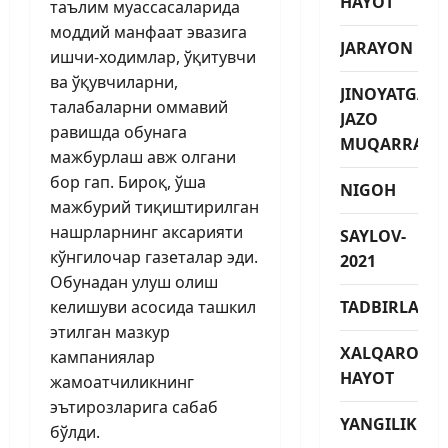
HAYOT
таълим муассасаларида
моддий манфаат эвазига
JARAYON
ишчи-ходимлар, ўқитувчи
ва ўқувчиларни,
JINOYATGA
талабаларни оммавий
JAZO
равишда обунага
MUQARRAR
мажбурлаш авж олгани
бор гап. Бироқ, ўша
NIGOH
мажбурий тиқиштирилган
нашрларнинг аксарияти
SAYLOV-
кўнгилочар газеталар эди.
2021
Обунадан улуш олиш
келишуви асосида ташкил
TADBIRLAR
этилган мазкур
XALQARO
кампаниялар
HAYOT
жамоатчиликнинг
эътирозларига сабаб
YANGILIKLAR
бўлди.