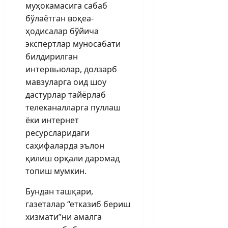
муҳокамасига сабаб
бўлаётган воқеа-
ҳодисалар бўйича
экспертлар муносабати
билдирилган
интервьюлар, долзарб
мавзуларга оид шоу
дастурлар тайёрлаб
телеканалларга пуллаш
ёки интернет
ресурсларидаги
саҳифаларда эълон
қилиш орқали даромад
топиш мумкин.
Бундан ташқари,
газеталар “етказиб бериш
хизмати”ни амалга