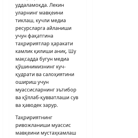
уддаламоқда. Лекин
уларнинг мавқеини
тиклаш, кучли медиа
ресурсларга айланиши
учун фақатгина
таҳририятлар ҳаракати
камлик қилиши аниқ. Шу
мақсадда бугун медиа
қўшинимизнинг куч-
қудрати ва салоҳиятини
ошириш учун
муассисларнинг эътибор
ва қўллаб-қувватлаши сув
ва ҳаводек зарур.
Таҳририятнинг
ривожланиши муассис
мавқеини мустаҳкамлаш