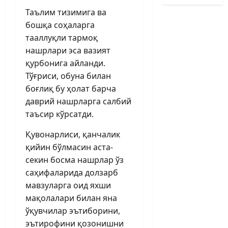
Таълим тизимига ва
бошқа соҳаларга
тааллуқли тармоқ
нашрлари эса вазият
қурбонига айланди.
Тўғриси, обуна билан
боғлиқ бу ҳолат барча
даврий нашрларга салбий
таъсир кўрсатди.
Қувонарлиси, қанчалик
қийин бўлмасин аста-
секин босма нашрлар ўз
саҳифаларида долзарб
мавзуларга оид яхши
мақолалари билан яна
ўқувчилар эътиборини,
эътирофини қозонишни