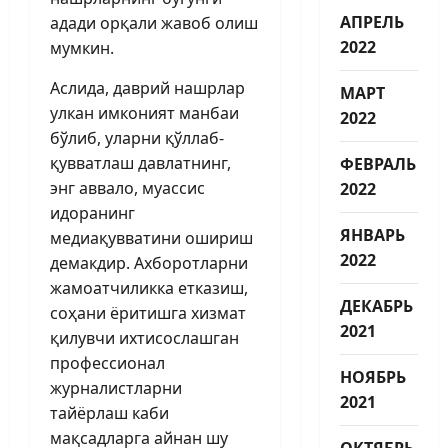
АПРЕЛЬ
адади орқали жавоб олиш
2022
мумкин.
Аслида, даврий нашрлар
МАРТ
улкан имконият манбаи
2022
бўлиб, уларни қўллаб-
қувватлаш давлатнинг,
ФЕВРАЛЬ
энг аввало, муассис
2022
идоранинг
ЯНВАРЬ
медиақувватини ошириш
2022
демакдир. Ахборотларни
жамоатчиликка етказиш,
ДЕКАБРЬ
соҳани ёритишга хизмат
2021
қилувчи ихтисослашган
профессионал
НОЯБРЬ
журналистларни
2021
тайёрлаш каби
мақсадларга айнан шу
ОКТЯБРЬ