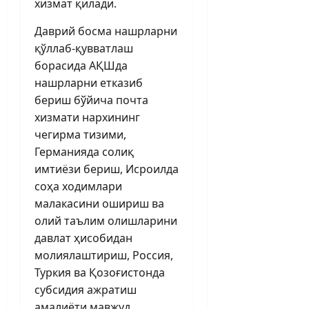
хизмат қилади.
Даврий босма нашрларни
қўллаб-қувватлаш
борасида АҚШда
нашрларни етказиб
бериш бўйича почта
хизмати нархининг
чегирма тизими,
Германияда солиқ
имтиёзи бериш, Исроилда
соҳа ходимлари
малакасини ошириш ва
олий таълим олишларини
давлат ҳисобидан
молиялаштириш, Россия,
Туркия ва Қозоғистонда
субсидия ажратиш
амалиёти мавжуд.