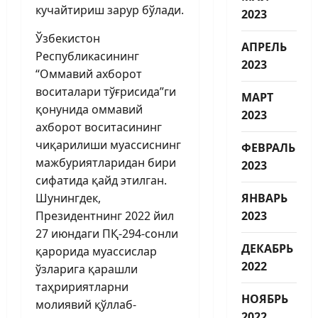
кучайтириш зарур бўлади.
2023
Ўзбекистон
АПРЕЛЬ
Республикасининг
2023
“Оммавий ахборот
воситалари тўғрисида”ги
МАРТ
қонунида оммавий
2023
ахборот воситасининг
чиқарилиши муассиснинг
ФЕВРАЛЬ
мажбуриятларидан бири
2023
сифатида қайд этилган.
Шунингдек,
ЯНВАРЬ
Президентнинг 2022 йил
2023
27 июндаги ПҚ-294-сонли
ДЕКАБРЬ
қарорида муассислар
2022
ўзларига қарашли
таҳририятларни
НОЯБРЬ
молиявий қўллаб-
2022