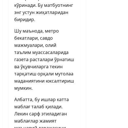
кўринади. Бу матбуотнинг
энг устун жиҳатларидан
биридир.
Шу маънода, метро
бекатлари, савдо
мажмуалари, олий
таълим муассасаларида
газета расталари ўрнатиш
ва ўқувчиларга текин
тарқатиш орқали мутолаа
маданиятини юксалтириш
мумкин.
Албатта, бу ишлар катта
маблағ талаб қилади.
Лекин сарф этиладиган
маблағлар жамият
маънавий даражасини