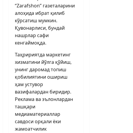
“Zarafshon” газеталарини
алоҳида ибрат қилиб
кўрсатиш мумкин.
Қувонарлиси, бундай
нашрлар сафи
кенгаймоқда.
Таҳририятда маркетинг
хизматини йўлга қўйиш,
унинг даромад топиш
қобилиятини ошириш
ҳам устувор
вазифалардан биридир.
Реклама ва эълонлардан
ташқари
медиаматериаллар
савдоси орқали ёки
жамоатчилик