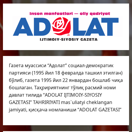
Газета муассиси “Адолат” социал-демократик
партияси (1995 йил 18 февралда ташкил этилган)
бўлиб, газета 1995 йил 22 январдан бошлаб чиқа
бошлаган. Таҳририятнинг тўлиқ расмий номи
давлат тилида “ADOLAT IJTIMOIY-SIYOSIY
GAZETASI” TAHRIRIYATI mas`uliatyi cheklangan
jamiyati, қисқача номланиши “ADOLAT GAZETASI”