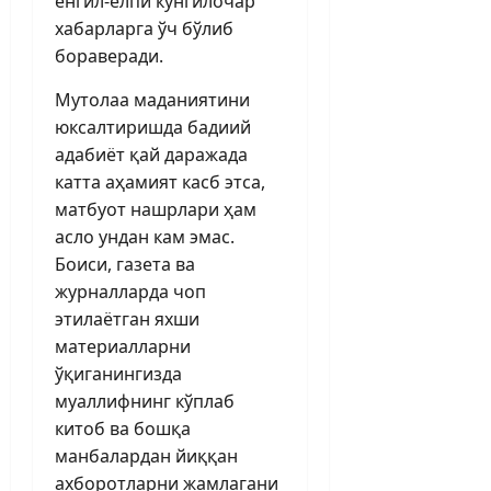
енгил-елпи кўнгилочар
хабарларга ўч бўлиб
бораверади.
Мутолаа маданиятини
юксалтиришда бадиий
адабиёт қай даражада
катта аҳамият касб этса,
матбуот нашрлари ҳам
асло ундан кам эмас.
Боиси, газета ва
журналларда чоп
этилаётган яхши
материалларни
ўқиганингизда
муаллифнинг кўплаб
китоб ва бошқа
манбалардан йиққан
ахборотларни жамлагани