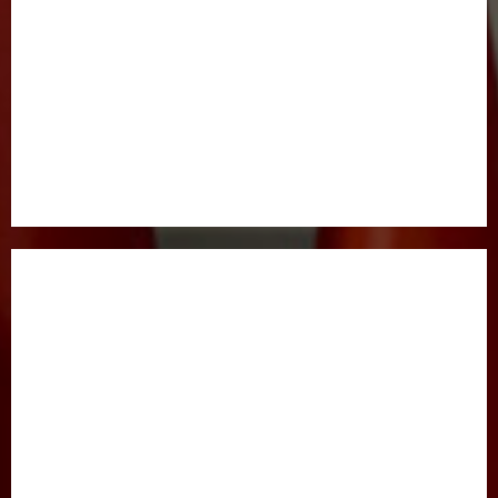
BOSH SAHIFA
GAZETA HAQIDA
MAQOLALAR
XALQARO HAYOT
HUQUQ
JINOYATGA JAZO MUQARRAR