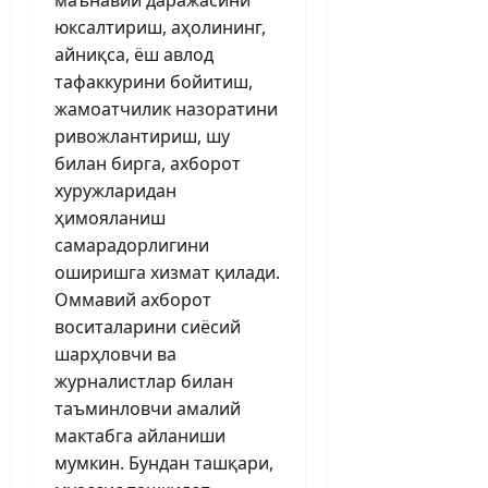
юксалтириш, аҳолининг,
айниқса, ёш авлод
тафаккурини бойитиш,
жамоатчилик назоратини
ривожлантириш, шу
билан бирга, ахборот
хуружларидан
ҳимояланиш
самарадорлигини
оширишга хизмат қилади.
Оммавий ахборот
воситаларини сиёсий
шарҳловчи ва
журналистлар билан
таъминловчи амалий
мактабга айланиши
мумкин. Бундан ташқари,