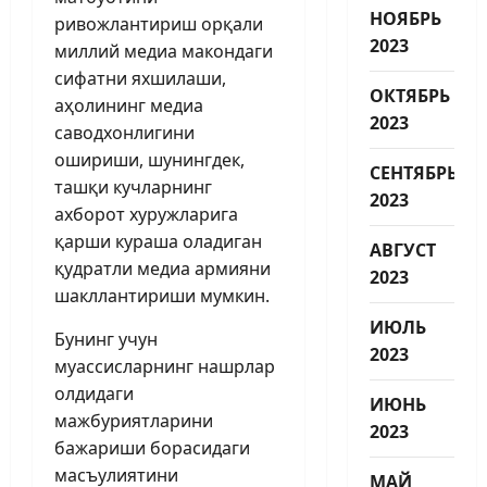
НОЯБРЬ
ривожлантириш орқали
2023
миллий медиа макондаги
сифатни яхшилаши,
ОКТЯБРЬ
аҳолининг медиа
2023
саводхонлигини
ошириши, шунингдек,
СЕНТЯБРЬ
ташқи кучларнинг
2023
ахборот хуружларига
қарши кураша оладиган
АВГУСТ
қудратли медиа армияни
2023
шакллантириши мумкин.
ИЮЛЬ
Бунинг учун
2023
муассисларнинг нашрлар
олдидаги
ИЮНЬ
мажбуриятларини
2023
бажариши борасидаги
масъулиятини
МАЙ