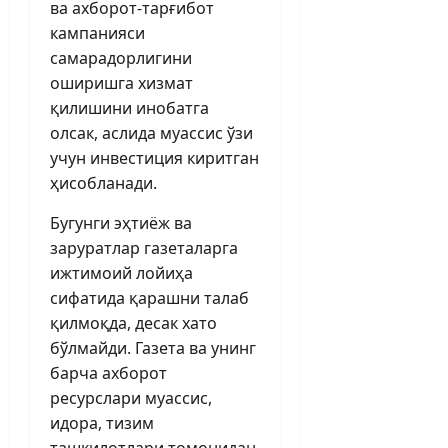
ва ахборот-тарғибот
кампанияси
самарадорлигини
оширишга хизмат
қилишини инобатга
олсак, аслида муассис ўзи
учун инвестиция киритган
ҳисобланади.
Бугунги эҳтиёж ва
заруратлар газеталарга
ижтимоий лойиҳа
сифатида қарашни талаб
қилмоқда, десак хато
бўлмайди. Газета ва унинг
барча ахборот
ресурслари муассис,
идора, тизим
ташкилотлари томонидан