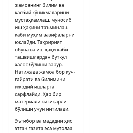
жамоанинг билим ва
касбий кўникмаларини
мустаҳкамлаш, муносиб
иш ҳақини таъминлаш
каби муҳим вазифаларни
юклайди. Таҳририят
обуна ва иш ҳақи каби
ташвишлардан буткул
халос бўлиши зарур.
Натижада жамоа бор куч-
ғайрати ва билимини
ижодий ишларга
сарфлайди. Ҳар бир
материали қизиқарли
бўлиши учун интилади.
Эътибор ва мададни ҳис
этган газета эса мутолаа