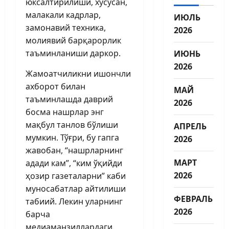
юксалтирилиши, хусусан,
малакали кадрлар,
ИЮЛЬ
замонавий техника,
2026
молиявий барқарорлик
таъминланиши даркор.
ИЮНЬ
2026
Жамоатчиликни ишончли
ахборот билан
МАЙ
таъминлашда даврий
2026
босма нашрлар энг
мақбул танлов бўлиши
АПРЕЛЬ
мумкин. Тўғри, бу гапга
2026
жавобан, “нашрларнинг
МАРТ
адади кам”, “ким ўқийди
2026
ҳозир газеталарни” каби
муносабатлар айтилиши
ФЕВРАЛЬ
табиий. Лекин уларнинг
2026
барча
медиаманзиллардаги