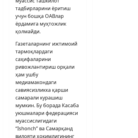
муассис ташкилот
тадбирларини ёритиш
учун бошқа ОАВлар
ёрдамига муҳтожлик
қолмайди.
Газеталарнинг ижтимоий
тармоқ­лардаги
саҳифаларини
ривожлантириш орқали
ҳам ушбу
медиамакондаги
савиясизликка қарши
самарали курашиш
мумкин. Бу борада Касаба
уюшмалари федерацияси
муассислигидаги
“Ishonch” ва Самарқанд
вилояти ҳокимлигининг