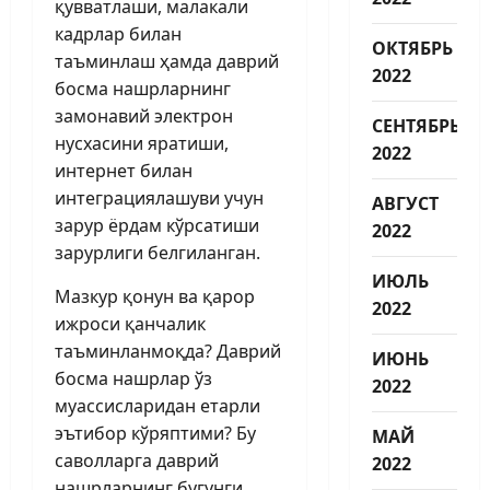
қувватлаши, малакали
кадрлар билан
ОКТЯБРЬ
таъминлаш ҳамда даврий
2022
босма нашрларнинг
замонавий электрон
СЕНТЯБРЬ
нусхасини яратиши,
2022
интернет билан
интеграциялашуви учун
АВГУСТ
зарур ёрдам кўрсатиши
2022
зарурлиги белгиланган.
ИЮЛЬ
Мазкур қонун ва қарор
2022
ижроси қанчалик
таъминланмоқда? Даврий
ИЮНЬ
босма нашрлар ўз
2022
муассисларидан етарли
эътибор кўряптими? Бу
МАЙ
саволларга даврий
2022
нашрларнинг бугунги