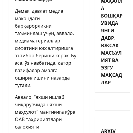
МАҲАЛЛ
А
Демак, давлат медиа
БОШҚАР
макондаги
УВИДА
барқарорликни
ЯНГИ
таъминлаш учун, аввало,
ДАВР,
медиаматериаллар
ЮКСАК
сифатини юксалтиришга
МАСЪУЛ
эътибор бериши керак. Бу
ИЯТ ВА
эса, ўз навбатида, қатор
ЭЗГУ
вазифалар амалга
МАҚСАД
оширилишини назарда
ЛАР
тутади.
Аввало, “яхши ишлаб
чиқарувчидан яхши
маҳсулот” мантиғига кўра,
ОАВ таҳририятлари
салоҳияти
ARXIV