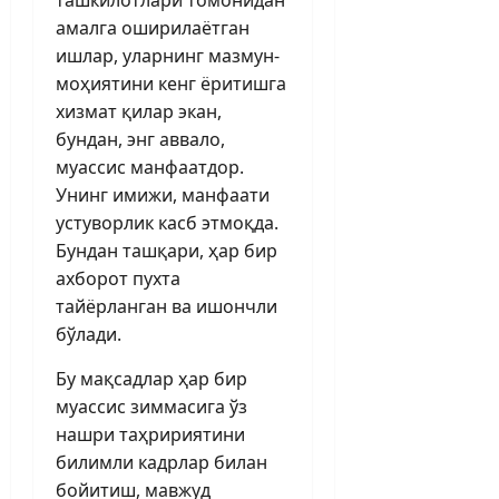
амалга оширилаётган
ишлар, уларнинг мазмун-
моҳиятини кенг ёритишга
хизмат қилар экан,
бундан, энг аввало,
муассис манфаатдор.
Унинг имижи, манфаати
устуворлик касб этмоқда.
Бундан ташқари, ҳар бир
ахборот пухта
тайёрланган ва ишончли
бўлади.
Бу мақсадлар ҳар бир
муассис зиммасига ўз
нашри таҳририятини
билимли кадрлар билан
бойитиш, мавжуд