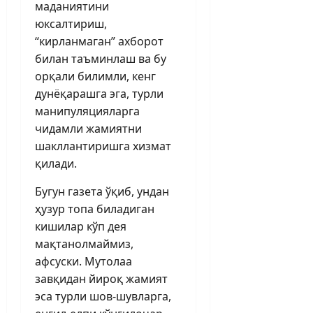
маданиятини
юксалтириш,
“кирланмаган” ахборот
билан таъминлаш ва бу
орқали билимли, кенг
дунёқарашга эга, турли
манипуляцияларга
чидамли жамиятни
шакллантиришга хизмат
қилади.
Бугун газета ўқиб, ундан
ҳузур топа биладиган
кишилар кўп дея
мақтанолмаймиз,
афсуски. Мутолаа
завқидан йироқ жамият
эса турли шов-шувларга,