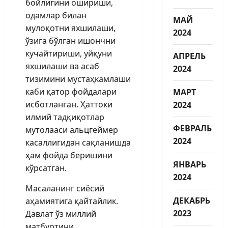
бойлигини ошириши,
одамлар билан
МАЙ
мулоқотни яхшилаши,
2024
ўзига бўлган ишончни
кучайтириши, уйқуни
АПРЕЛЬ
яхшилаши ва асаб
2024
тизимини мустаҳкамлаши
каби қатор фойдалари
МАРТ
исботланган. Ҳаттоки
2024
илмий тадқиқотлар
ФЕВРАЛЬ
мутолааси альцгеймер
2024
касаллигидан сақланишда
ҳам фойда беришини
ЯНВАРЬ
кўрсатган.
2024
Масаланинг сиёсий
ДЕКАБРЬ
аҳамиятига қайтайлик.
2023
Давлат ўз миллий
матбуотини