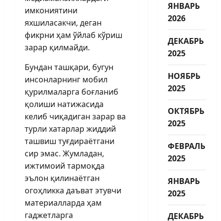
ЯНВАРЬ
имкониятини
2026
яхшиласакчи, деган
фикрни ҳам ўйлаб кўриш
ДЕКАБРЬ
зарар қилмайди.
2025
Бундан ташқари, бугун
НОЯБРЬ
инсонларнинг мобил
2025
қурилмаларга боғланиб
қолиши натижасида
ОКТЯБРЬ
келиб чиқадиган зарар ва
2025
турли хатарлар жиддий
ташвиш туғдираётгани
ФЕВРАЛЬ
сир эмас. Жумладан,
2025
ижтимоий тармоқда
эълон қилинаётган
ЯНВАРЬ
огоҳликка даъват этувчи
2025
материалларда ҳам
гаджетларга
ДЕКАБРЬ