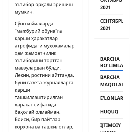
эътибор орқали эришиш
2021
мумкин.
СЕНТЯБРЬ
Сўнгги йилларда
2021
“мажбурий обуна”га
қарши ҳаракатлар
атрофидаги муҳокамалар
ҳам жамоатчилик
BARCHA
эътиборини тортган
BO'LIMLAR
мавзулардан бўлди.
Лекин, ростини айтганда,
BARCHA
буни газета-журналларга
MAQOLALAR
қарши
ташкиллаштирилган
E'LONLAR
ҳаракат сифатида
HUQUQ
баҳолай олмайман.
Боиси, бир пайтлар
IJTIMOIY
корхона ва ташкилотлар,