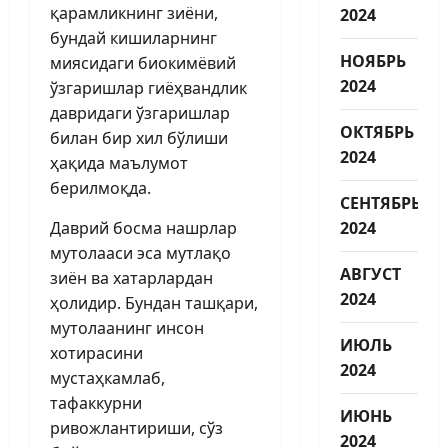
қарамликнинг зиёни,
2024
бундай кишиларнинг
НОЯБРЬ
миясидаги биокимёвий
2024
ўзгаришлар гиёҳвандлик
давридаги ўзгаришлар
ОКТЯБРЬ
билан бир хил бўлиши
2024
ҳақида маълумот
берилмоқда.
СЕНТЯБРЬ
Даврий босма нашрлар
2024
мутолааси эса мутлақо
АВГУСТ
зиён ва хатарлардан
2024
ҳолидир. Бундан ташқари,
мутолаанинг инсон
ИЮЛЬ
хотирасини
2024
мустаҳкамлаб,
тафаккурни
ИЮНЬ
ривожлантириши, сўз
2024