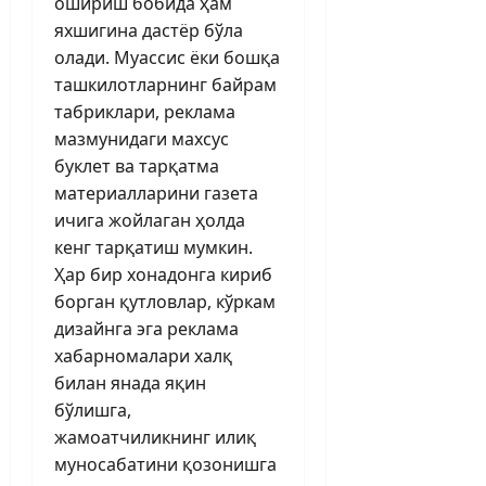
ошириш бобида ҳам
яхшигина дастёр бўла
олади. Муассис ёки бошқа
ташкилотларнинг байрам
табриклари, реклама
мазмунидаги махсус
буклет ва тарқатма
материалларини газета
ичига жойлаган ҳолда
кенг тарқатиш мумкин.
Ҳар бир хонадонга кириб
борган қутловлар, кўркам
дизайнга эга реклама
хабарномалари халқ
билан янада яқин
бўлишга,
жамоатчиликнинг илиқ
муносабатини қозонишга