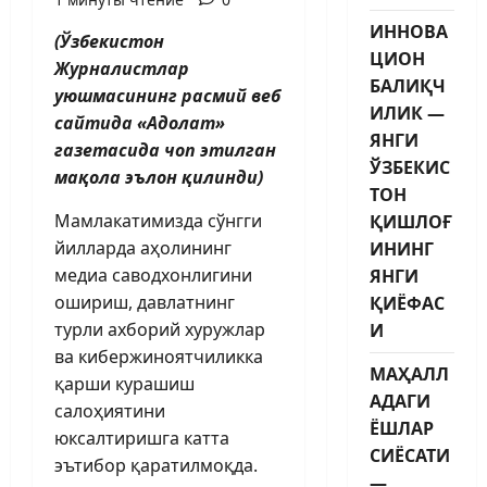
ИННОВА
(Ўзбекистон
ЦИОН
Журналистлар
БАЛИҚЧ
уюшмасининг расмий веб
ИЛИК —
сайтида «Адолат»
ЯНГИ
газетасида чоп этилган
ЎЗБЕКИС
мақола эълон қилинди)
ТОН
Мамлакатимизда сўнгги
ҚИШЛОҒ
йилларда аҳолининг
ИНИНГ
медиа саводхонлигини
ЯНГИ
ошириш, давлатнинг
ҚИЁФАС
турли ахборий хуружлар
И
ва кибержиноятчиликка
МАҲАЛЛ
қарши курашиш
АДАГИ
салоҳиятини
ЁШЛАР
юксалтиришга катта
СИЁСАТИ
эътибор қаратилмоқда.
—