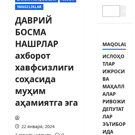
YANGILIKLAR
Поиск
ДАВРИЙ
БОСМА
НАШРЛАР
MAQOLALAR
ахборот
ИСЛОҲО
ТЛАР
хавфсизлиги
ИЖРОСИ
соҳасида
ВА
МАҲАЛЛ
муҳим
АЛАР
аҳамиятга эга
РИВОЖИ
ДЕПУТАТ
ЛАР
ЭЪТИБОР
22 января, 2024
ИДА
1 минуты чтение
0