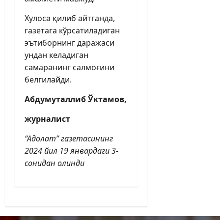
Хулоса қилиб айтганда,
газетага кўрсатиладиган
эътиборнинг даражаси
ундан келадиган
самаранинг салмоғини
белгилайди.
Абдумуталлиб Ўктамов,
журналист
“Адолат” газетасининг
2024 йил 19 январдаги 3-
сонидан олинди