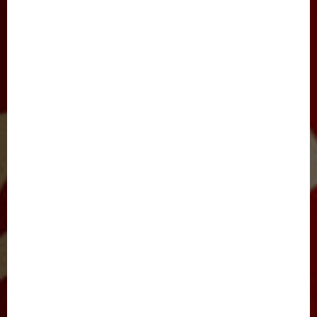
SAYLOV-2021
IJTIMOIY HAYOT
JARAYON
NIGOH
XALQARO HAYOT
BARCHA MAQOLALAR
YANGILIKLAR
TADBIRLAR
E’LONLAR
FOTOLAVHALAR
VIDEOLAVHALAR