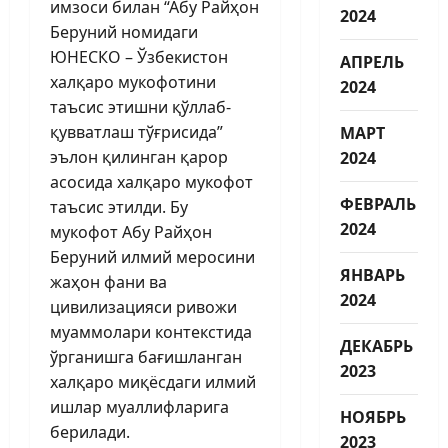
имзоси билан “Абу Райҳон
2024
Беруний номидаги
ЮНЕСКО – Ўзбекистон
АПРЕЛЬ
халқаро мукофотини
2024
таъсис этишни қўллаб-
қувватлаш тўғрисида”
МАРТ
эълон қилинган қарор
2024
асосида халқаро мукофот
ФЕВРАЛЬ
таъсис этилди. Бу
2024
мукофот Абу Райҳон
Беруний илмий меросини
ЯНВАРЬ
жаҳон фани ва
2024
цивилизация­си ривожи
муаммолари контекс­тида
ДЕКАБРЬ
ўрганишга бағиш­ланган
2023
халқаро миқёсдаги илмий
ишлар муаллифларига
НОЯБРЬ
берилади.
2023