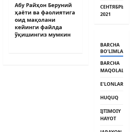
Абу Райҳон Беруний
СЕНТЯБРЬ
ҳаёти ва фаолиятига
2021
оид мақолани
кейинги файлда
ўқишингиз мумкин
BARCHA
BO'LIMLAR
BARCHA
MAQOLALAR
E'LONLAR
HUQUQ
IJTIMOIY
HAYOT
JARAYON