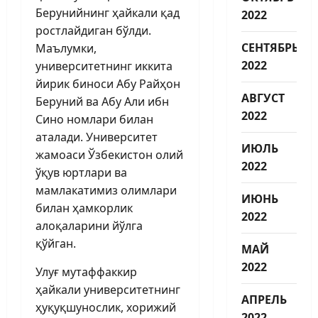
Берунийнинг ҳайкали қад
2022
ростлайдиган бўлди.
СЕНТЯБРЬ
Маълумки,
2022
университетнинг иккита
йирик биноси Абу Райҳон
АВГУСТ
Беруний ва Абу Али ибн
2022
Сино номлари билан
аталади. Университет
ИЮЛЬ
жамоаси Ўзбекистон олий
2022
ўқув юртлари ва
мамлакатимиз олимлари
ИЮНЬ
билан ҳамкорлик
2022
алоқаларини йўлга
қўйган.
МАЙ
2022
Улуғ мутаффаккир
ҳайкали университетнинг
АПРЕЛЬ
ҳуқуқшунослик, хорижий
2022