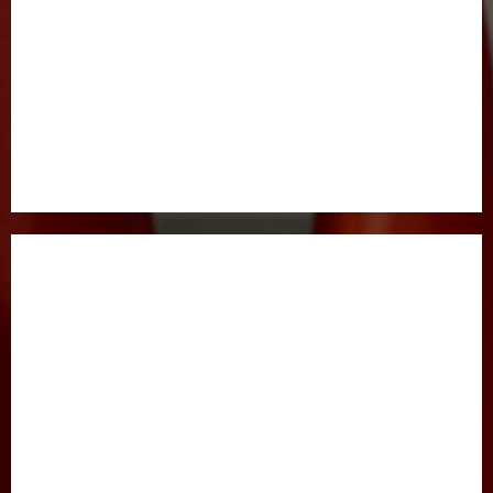
BOSH SAHIFA
GAZETA HAQIDA
MAQOLALAR
XALQARO HAYOT
HUQUQ
JINOYATGA JAZO MUQARRAR