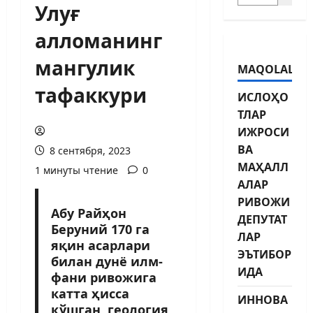
Улуғ
алломанинг
мангулик
MAQOLALAR
тафаккури
ИСЛОҲО
ТЛАР
ИЖРОСИ
ВА
8 сентября, 2023
МАҲАЛЛ
1 минуты чтение
0
АЛАР
РИВОЖИ
Абу Райҳон
ДЕПУТАТ
Беруний 170 га
ЛАР
яқин асарлари
ЭЪТИБОР
билан дунё илм-
ИДА
фани ривожига
катта ҳисса
ИННОВА
қўшган, гео­логия,