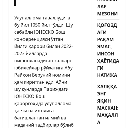
ЛАР
МЕЗОНИ
Улуғ аллома таваллудига
бу йил 1050 йил тўлди. Шу
ҚОҒОЗД
сабабли ЮНЕСКО Бош
АГИ
конференцияси ўтган
РАҚАМ
йилги қарори билан 2022-
ЭМАС,
2023 йилларда
ИНСОН
нишонланадиган халқаро
ҲАЁТИДА
юбилейлар рўйхатига Абу
ГИ
Райҳон Беруний номини
НАТИЖА
ҳам киритган эди. Айни
ХАЛҚҚА
шу кунларда Париждаги
ЭНГ
ЮНЕСКО Бош
ЯҚИН
қароргоҳида улуғ аллома
МАСКАН:
ҳаёти ва ижодига
МАҲАЛЛ
бағишланган илмий ва
А
маданий тадбирлар бўлиб