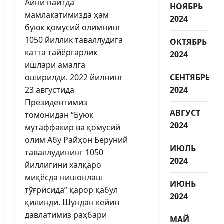
Айни пайтда
НОЯБРЬ
мамлакатимизда ҳам
2024
буюк қомусий олимнинг
1050 йиллик таваллудига
ОКТЯБРЬ
катта тайёргарлик
2024
ишлари амалга
оширилди. 2022 йилнинг
СЕНТЯБРЬ
23 августида
2024
Президентимиз
АВГУСТ
томонидан “Буюк
2024
мутаффакир ва қомусий
олим Абу Райҳон Беруний
ИЮЛЬ
таваллудининг 1050
2024
йиллигини халқаро
миқёсда нишонлаш
ИЮНЬ
тўғрисида” қарор қабул
2024
қилинди. Шундан кейин
давлатимиз раҳбари
МАЙ