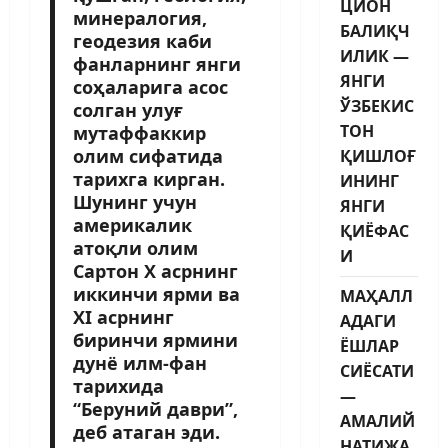
ЦИОН
минералогия,
БАЛИҚЧ
геодезия каби
ИЛИК —
фанларнинг янги
ЯНГИ
соҳаларига асос
ЎЗБЕКИС
солган улуғ
ТОН
мутаффаккир
олим сифатида
ҚИШЛОҒ
тарихга кирган.
ИНИНГ
Шунинг учун
ЯНГИ
америкалик
ҚИЁФАС
атоқли олим
И
Сартон Х асрнинг
иккинчи ярми ва
МАҲАЛЛ
XI асрнинг
АДАГИ
биринчи ярмини
ЁШЛАР
дунё илм-фан
СИЁСАТИ
тарихида
—
“Беруний даври”,
АМАЛИЙ
деб атаган эди.
НАТИЖА