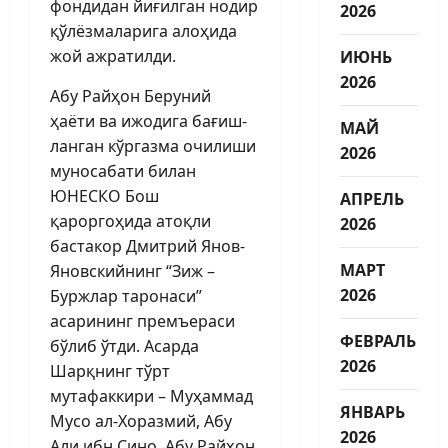
фондидан йиғилган нодир
2026
қўл­ёзмаларига алоҳида
жой ажратилди.
ИЮНЬ
2026
Абу Райҳон Беруний
ҳаёти ва ижодига бағиш­
МАЙ
ланган кўргазма очилиши
2026
муносабати билан
ЮНЕСКО Бош
АПРЕЛЬ
қароргоҳида атоқли
2026
бастакор Дмитрий Янов-
МАРТ
Яновскийнинг “Зиж –
2026
Буржлар таронаси”
асарининг премъераси
ФЕВРАЛЬ
бўлиб ўтди. Асарда
2026
Шарқнинг тўрт
мутафаккири – Муҳаммад
ЯНВАРЬ
Мусо ал-Хоразмий, Абу
2026
Али ибн Сино, Абу Райҳон