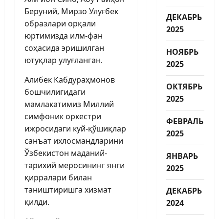
Беруний, Мирзо Улуғбек
ДЕКАБРЬ
образлари орқали
2025
юртимизда илм-фан
соҳасида эришилган
НОЯБРЬ
ютуқлар улуғланган.
2025
Алибек Кабдураҳмонов
ОКТЯБРЬ
бошчилигидаги
2025
мамлакатимиз Миллий
симфоник оркестри
ФЕВРАЛЬ
ижросидаги куй-қўшиқлар
2025
санъат ихлосмандларини
Ўзбекис­тон маданий-
ЯНВАРЬ
тарихий меросининг янги
2025
қирралари билан
таништиришга хизмат
ДЕКАБРЬ
қилди.
2024