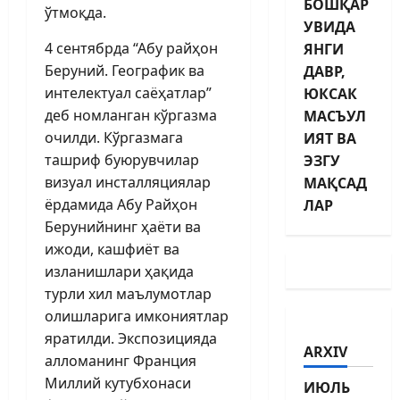
БОШҚАР
ўтмоқда.
УВИДА
4 сентябрда “Абу райҳон
ЯНГИ
Беруний. Географик ва
ДАВР,
интелектуал саёҳатлар”
ЮКСАК
деб номланган кўргазма
МАСЪУЛ
очилди. Кўргазмага
ИЯТ ВА
ташриф буюрувчилар
ЭЗГУ
визуал инс­талляциялар
МАҚСАД
ёрдамида Абу Райҳон
ЛАР
Берунийнинг ҳаёти ва
ижоди, кашфиёт ва
изланиш­лари ҳақида
турли хил маълумотлар
олиш­ларига имкониятлар
яратилди. Экспозицияда
ARXIV
алломанинг Франция
Миллий кутубхонаси
ИЮЛЬ