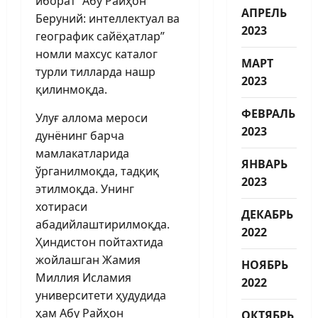
иборат “Абу Райҳон
АПРЕЛЬ
Беруний: интеллектуал ва
2023
географик сайёҳатлар”
номли махсус каталог
МАРТ
турли тилларда нашр
2023
қилинмоқда.
ФЕВРАЛЬ
Улуғ аллома мероси
2023
дунёнинг барча
мамлакатларида
ЯНВАРЬ
ўрганилмоқда, тадқиқ
2023
этилмоқда. Унинг
хотираси
ДЕКАБРЬ
абадийлаштирилмоқда.
2022
Ҳиндистон пойтахтида
жойлашган Жамия
НОЯБРЬ
Миллия Исламия
2022
университети ҳудудида
ҳам Абу Райҳон
ОКТЯБРЬ