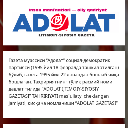
Газета муассиси “Адолат” социал-демократик
партияси (1995 йил 18 февралда ташкил этилган)
бўлиб, газета 1995 йил 22 январдан бошлаб чиқа
бошлаган. Таҳририятнинг тўлиқ расмий номи
давлат тилида “ADOLAT IJTIMOIY-SIYOSIY
GAZETASI” TAHRIRIYATI mas`uliatyi cheklangan
jamiyati, қисқача номланиши “ADOLAT GAZETASI”