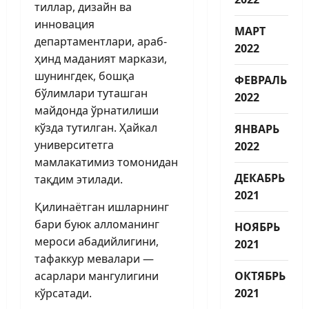
тиллар, дизайн ва
инновация
МАРТ
департаментлари, араб-
2022
ҳинд маданият маркази,
шунингдек, бошқа
ФЕВРАЛЬ
бўлимлари туташган
2022
майдонда ўрнатилиши
кўзда тутилган. Ҳайкал
ЯНВАРЬ
университетга
2022
мамлакатимиз томонидан
ДЕКАБРЬ
тақдим этилади.
2021
Қилинаётган ишларнинг
бари буюк алломанинг
НОЯБРЬ
мероси абадийлигини,
2021
тафаккур мевалари —
асарлари мангулигини
ОКТЯБРЬ
кўрсатади.
2021