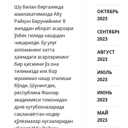
Шу билан биргаликда
ОКТЯБРЬ
мамлакатимизда Абу
2023
Райҳон Берунийнинг 8
жилддан иборат асарлари
СЕНТЯБРЬ
ўзбек тилида нашрдан
2023
чиқарилди. Бу улуғ
алломанинг катта
АВГУСТ
ҳажмдаги асарларининг
2023
бир қисмини ўз она
тилимизда илк бор
ИЮЛЬ
мукаммал нашр этилиши
2023
бўлди. Шунингдек,
республика Фанлар
ИЮНЬ
академияси томонидан
2023
дунё кутубхоналарида
МАЙ
сақланаётган нодир
2023
қўлёзмалар нусхаларидан