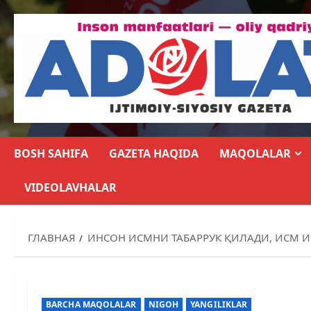
BOSH SAHIFA
GAZETA HAQIDA
MAQOLALAR
VIDEOLAVHALAR
ГЛАВНАЯ
ИНСОН ИСМНИ ТАБАРРУК ҚИЛАДИ, ИСМ 
BARCHA MAQOLALAR
NIGOH
YANGILIKLAR