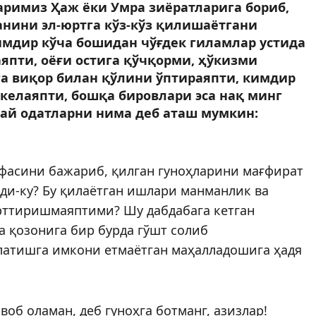
римиз Ҳаж ёки Умра зиё­ратларига бориб,
нини эл-юрт­га кўз-кўз қилишаётгани
мдир кўча бошидан чўғдек гиламлар устида
япти, оёғи остига қўчқорми, ҳўкизми
 виқор билан қўлини ўптираяпти, кимдир
 келаяпти, бошқа бировлари эса нақ минг
ай одатларни нима деб аташ мумкин:
ифасини бажариб, қилган гуноҳларини мағфират
ди-ку? Бу қилаётган ишлари манманлик ва
орттиришмаяптими? Шу дабдабага кетган
а қозонига бир бурда гўшт солиб
олатишга имкони етмаётган маҳалладошига ҳадя
авоб оламан, деб гуноҳга ботманг, азизлар!