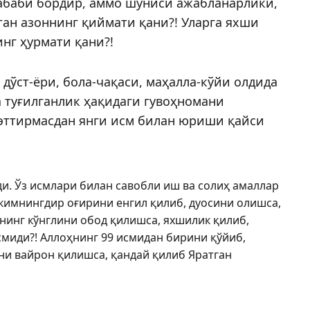
абаби бордир, аммо шуниси ажабланарлики,
ган азоннинг қиймати қани?! Уларга яхши
нг ҳурмати қани?!
 дўст-ёри, бола-чақаси, маҳалла-кўйи олдида
а туғилганлик ҳақидаги гувоҳномани
 эттирмасдан янги исм билан юриши қайси
ди. Ўз исмлари билан савобли иш ва солиҳ амаллар
 кимнингдир оғирини енгил қилиб, дуосини олишса,
нинг кўнг­лини обод қилишса, яхшилик қилиб,
смиди?! Аллоҳнинг 99 исмидан бирини қўйиб,
ни вайрон қилишса, қандай қилиб Яратган