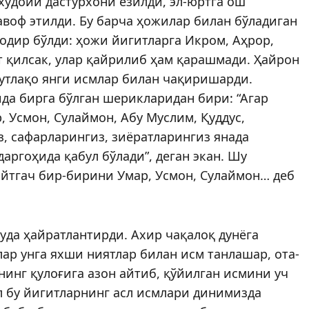
худойи дастурхони ёзилди, эл-юртга ош
авоф этилди. Бу барча ҳожилар билан бўладиган
одир бўлди: ҳожи йигитларга Икром, Аҳрор,
 қилсак, улар қайрилиб ҳам қарашмади. Ҳайрон
мутлақо янги исмлар билан чақиришарди.
ида бирга бўлган шерикларидан бири: “Агар
, Усмон, Сулаймон, Абу Муслим, Қуддус,
з, сафарларингиз, зиёратларингиз янада
аргоҳида қабул бўлади”, деган экан. Шу
йтгач бир-бирини Умар, Усмон, Сулаймон… деб
уда ҳайратлантирди. Ахир чақалоқ дунёга
­лар унга яхши ниятлар билан исм танлашар, ота-
нинг қулоғига азон айтиб, қўйилган исмини уч
ол бу йигитларнинг асл исмлари динимизда