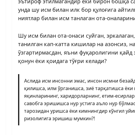
эътироф этилмагандир ёки бирон бошқа с
унда шу исм билан илк бор қулоғига айтил
ниятлар билан исм танлаган ота-оналарини
Шу исм билан ота-онаси суйган, эркалаган,
танилган кап-катта кишилар на азонсиз, н
ўзгартирмасдан, яъни фуқаролигини қайд
қонун ёки қоидага тўғри келади?
Аслида исм инсонни эмас, инсон исмни безай
қилишса, илм ўрганишса, зиё тарқатишса ёки
яқинларининг, харидорларнинг, етим-есирлар
савобга эришишса нур устига аъло нур бўлма
тарозидан уришса ёки кимнингдир кўнгил уйи
ризолигига эришиш мумкин?!