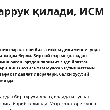
аррук қилади, ИСМ
иятлар қатори бизга ислом динимизни, унда
ни ҳам берди. Бир пайтлар меҳнатидан
ашина олган юртдошларимиз энди Яратган
эришиш бахтига ҳам муяссар бўлишаётгани
 нафақат давлат идоралари, балки хусусий
изматда.
рдан бир гуруҳи Аллоҳ олдидаги суннат
рига бориб келишди. Улар эл қатори суннат