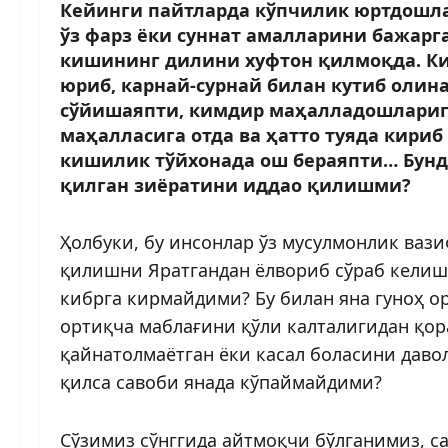
Кейинги пайтларда кўпчилик юртдошла
ўз фарз ёки суннат амалларини бажарга
кишининг дилини хуфтон қилмоқда. Ки
юриб, карнай-сурнай билан кутиб олина
сўйишаяпти, кимдир маҳалладошларига
маҳалласига отда ва ҳатто туяда кириб
кишилик тўйхонада ош бераяпти… Бунд
қилган зиёратини иддао қилишми?
Ҳолбуки, бу инсонлар ўз мусулмонлик ваз
қилишни Яратгандан ёлвориб сўраб келиш
кибрга кирмайдими? Бу билан яна гуноҳ 
ортиқча маблағини қўли калталигидан қор
қайнатолмаётган ёки касал боласини дав
қилса савоби янада кўпаймайдими?
Сўзимиз сўнггида айтмоқчи бўлганимиз, с