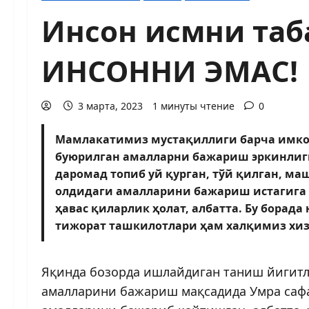
Инсон исмни таб
ИНСОННИ ЭМАС!
3 марта, 2023
1 минуты чтение
0
Мамлакатимиз мустақиллиги барча имкон
буюрилган амалларни бажариш эркинлиги
даромад топиб уй қурган, тўй қилган, м
олдидаги амалларини бажариш истагига 
ҳавас қиларлик ҳолат, албатта. Бу борада
тижорат ташкилотлари ҳам халқимиз х
Яқинда бозорда ишлайдиган таниш йигитла
амалларини бажариш мақсадида Умра сафа