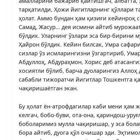
амалларини бажариб қайтишгач, албатта, 
тарқатилди, Ҳожи йигитларнинг қўллари т
ҳолат. Аммо бундан ҳам қизиғи кейинроқ с
Самад, Жасур… дея исмини айтиб мурожаат
бўлдик. Уларнинг ўзлари эса бир-бирини 
Ҳайрон бўлдик. Кейин билсак, Умра сафар
сизлар ўз исмларингизни ўзгартириб, Умар
Абдуллоҳ, Абдураҳмон, Хорис деб атасанги
хосиятли бўлиб, барча дуоларингиз Аллоҳ д
сабабли тижоратчи йигитлар Тошкентга қа
чақиришаётган экан.
Бу ҳолат ён-атрофдагилар каби мени ҳам ж
келгач, бобо-буви, ота-она, қариндош-уруғ
боболаримиз мулла чақиришар, у эса бола
бора айтиб, дуога қўл очишар эди. Эҳтим