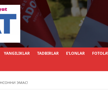
YANGILIKLAR
TADBIRLAR
E’LONLAR
FOTOLA
ИНСОННИ ЭМАС!