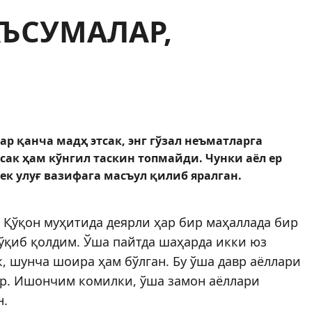
ЪСУМАЛАР,
ар қанча мадҳ этсак, энг гўзал неъматларга
асак ҳам кўнгил таскин топмайди. Чунки аёл ер
 улуғ вазифага масъул қилиб яралган.
 Қўқон муҳитида деярли ҳар бир маҳаллада бир
ўқиб қолдим. Ўша пайтда шаҳарда икки юз
к, шунча шоира ҳам бўлган. Бу ўша давр аёллари
дир. Ишончим комилки, ўша замон аёллари
н.