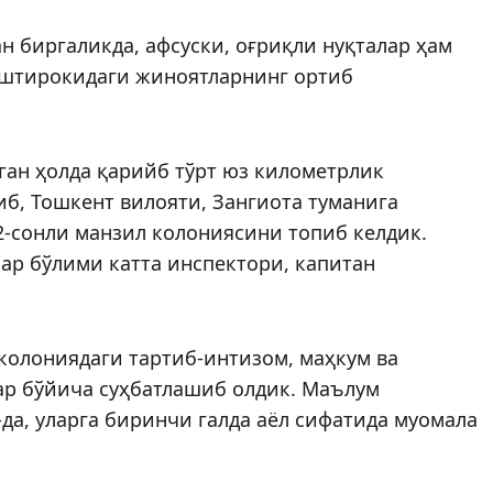
н биргаликда, афсуски, оғриқли нуқталар ҳам
 иштирокидаги жиноятларнинг ортиб
ган ҳолда қарийб тўрт юз километрлик
б, Тошкент вилояти, Зангиота туманига
-сонли манзил колониясини топиб келдик.
ар бўлими катта инспектори, капитан
 колониядаги тартиб-интизом, маҳкум ва
ар бўйича суҳбатлашиб олдик. Маълум
да, уларга биринчи галда аёл сифатида муомала