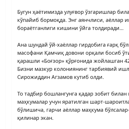
Бугун ҳаётимизда улуғвор ўзгаришлар била
кўпайиб бормоқда. Энг аянчлиси, аёллар
бораётганлиги кишини ўйга толдиради…
Ана шундай ўй-хаёллар гирдобига ғарқ бўл
масофани Қамчиқ довони орқали босиб ўти
қарашли «Боғзор» қўрғонида жойлашган 42
Бизни мазкур колониянинг тарбиявий ишл
Сирожиддин Агзамов кутиб олди.
То тадбир бошлангунга қадар зобит билан
маҳкумалар учун яратилган шарт-шароитл
бўлишича, гарчи аёллар маҳкума бўлсалар-
қилинар экан.