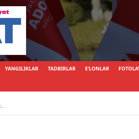
YANGILIKLAR
TADBIRLAR
E’LONLAR
FOTOLA
Р…