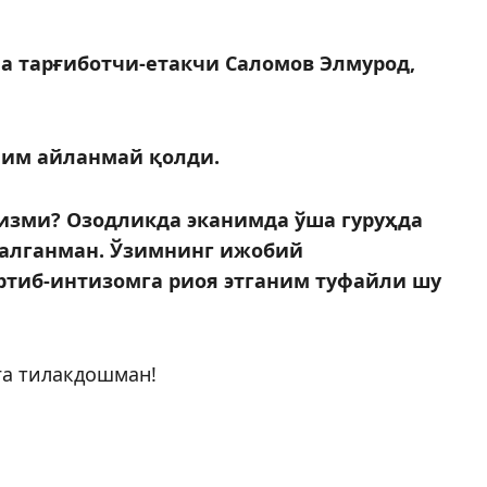
 тарғиботчи-етакчи Саломов Элмурод,
илим айланмай қолди.
сизми? Озодликда эканимда ўша гуруҳда
малганман. Ўзимнинг ижобий
ртиб-интизомга риоя этганим туфайли шу
га тилакдошман!