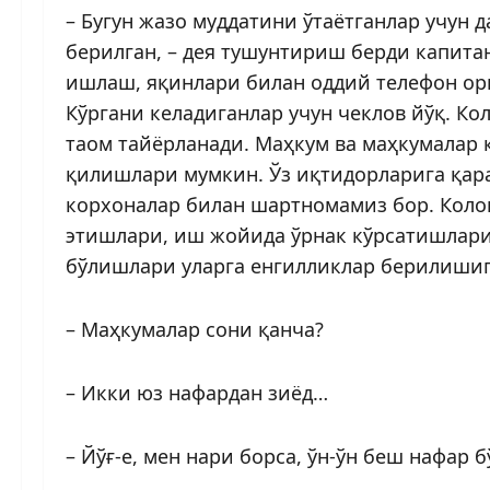
– Бугун жазо муддатини ўтаётганлар учун
берилган, – дея тушунтириш берди капита
ишлаш, яқинлари билан оддий телефон орқ
Кўргани келадиганлар учун чеклов йўқ. Ко
таом тайёрланади. Маҳкум ва маҳкумалар к
қилиш­лари мумкин. Ўз иқтидорларига қар
корхоналар билан шартномамиз бор. Коло
этишлари, иш жойида ўрнак кўрсатишлар
бўлишлари уларга енгилликлар берилишиг
– Маҳкумалар сони қанча?
– Икки юз нафардан зиёд…
– Йўғ-е, мен нари борса, ўн-ўн беш нафар б