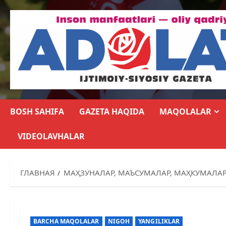
BOSH SAHIFA
GAZETA HAQIDA
MAQOLALAR
VIDEOLAVHALAR
ГЛАВНАЯ
МАҲЗУНАЛАР, МАЪСУМАЛАР, МАҲКУМАЛА
BARCHA MAQOLALAR
NIGOH
YANGILIKLAR