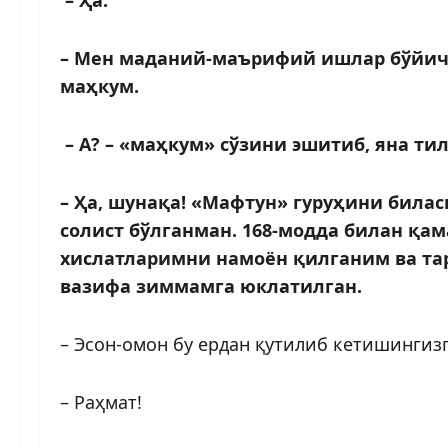
– Мен маданий-маърифий ишлар бўйича
маҳкум.
– А? – «маҳкум» сўзини эшитиб, яна т
– Ҳа, шунақа! «Мафтун» гуруҳини била
солист бўлганман. 168-модда билан қа
хислатларимни намоён қилганим ва та
вазифа зиммамга юклатилган.
– Эсон-омон бу ердан қутилиб кетишингиз
– Раҳмат!