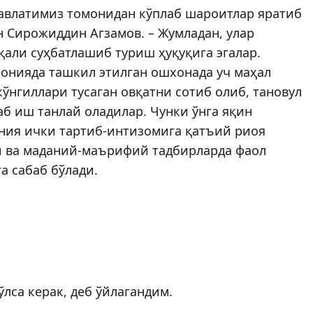
 давлатимиз томонидан кўплаб шароитлар яратиб
н Сирожиддин Агзамов. – Жумладан, улар
али суҳбатлашиб туриш ҳуқуқига эгалар.
лонияда ташкил этилган ошхонада уч маҳал
ўнгиллари тусаган овқатни сотиб олиб, тановул
аб иш танлай оладилар. Чунки ўнга яқин
ния ички тартиб-интизомига қатъий риоя
и ва маданий-маърифий тадбирларда фаол
а сабаб бўлади.
ўлса керак, деб ўйлагандим.