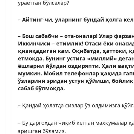
ураётган бўлсалар?
– Айтинг-чи, уларнинг бундай ҳолга ке
– Бош сабабчи – ота-оналар! Улар фарз
Иккинчиси – етимлик! Отаси ёки онаси
қизиқадиган кам. Оқибатда, ҳаттоки, 
етмоқда. Бунинг устига «миллий» дега
ёшларни йўлдан оздиряпти. Ҳали вақти
мумкин. Мобил телефонлар ҳақида гап
ўзларини эридан устун қўйиши, бойлик
сабаб бўлмоқда.
– Қандай ҳолатда сизлар ўз олдимизга қўй
– Бу даргоҳдан чиқиб кетган маҳкумалар қ
эришган бўламиз.