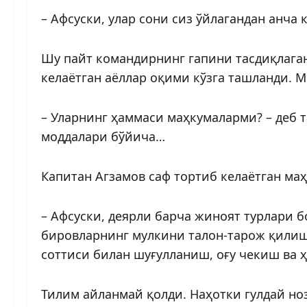
– Афсуски, улар сони сиз ўйлагандан анча 
Шу пайт командирнинг гапини тасдиқлаган
келаётган аёллар оқими кўзга ташланди. 
– Уларнинг ҳаммаси маҳкумаларми? – деб 
моддалари бўйича…
Капитан Агзамов саф тортиб келаётган ма
– Афсуски, деярли барча жиноят турлари бо
бировларнинг мулкини талон-тарож қилиш
соттиси билан шуғулланиш, оғу чекиш ва 
Тилим айланмай қолди. Наҳотки гулдай но