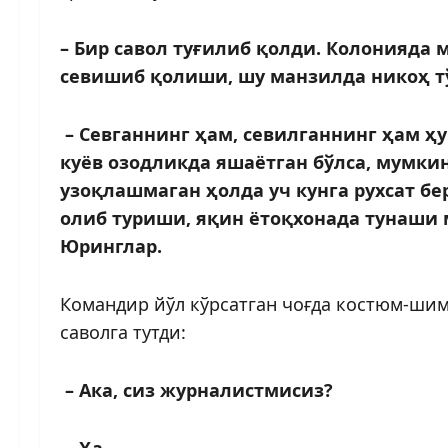
– Бир савол туғилиб қолди. Колонияда
севишиб қолиши, шу манзилда никоҳ 
– Севганнинг ҳам, севилганнинг ҳам ҳу
куёв озодликда яшаётган бўлса, мумки
узоқлашмаган ҳолда уч кунга рухсат бер
олиб туриши, яқин ётоқхонада тунаши м
Юринглар.
Командир йўл кўрсатган чоғда костюм-шим
саволга тутди:
– Ака, сиз журналистмисиз?
– Ҳа.