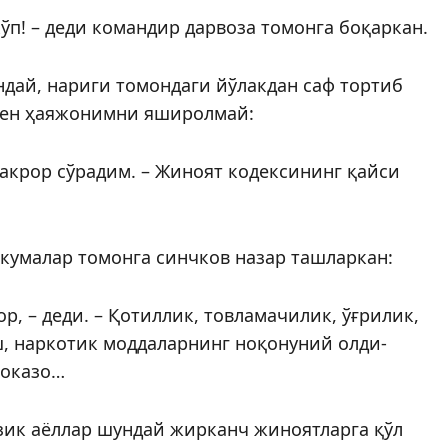
кўп! – деди командир дарвоза томонга боқаркан.
дай, нариги томондаги йўлакдан саф тортиб
Мен ҳая­жонимни яширолмай:
такрор сўрадим. – Жиноят кодексининг қайси
ҳкумалар томонга синчков назар ташларкан:
р, – деди. – Қотиллик, товламачилик, ўғрилик,
, наркотик моддаларнинг ноқонуний олди-
ҳоказо…
зик аёллар шундай жирканч жиноятларга қўл