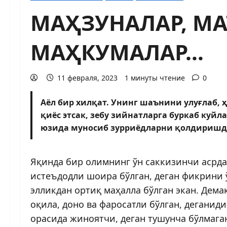
МАҲЗУНАЛАР, МА
МАҲКУМАЛАР…
11 февраля, 2023
1 минуты чтение
0
Аёл бир хилқат. Унинг шаънини улуғлаб, ҳ
қиёс этсак, зебу зийнатларга буркаб куйл
юзида муносиб зурриёдларни қолдиришдек
Яқинда бир олимнинг ўн саккизинчи асрда
истеъдодли шоира бўлган, деган фикрини 
элликдан ортиқ маҳалла бўлган экан. Дема
оқила, доно ва фаросатли бўлган, дегани
орасида жиноятчи, деган тушунча бўлмага