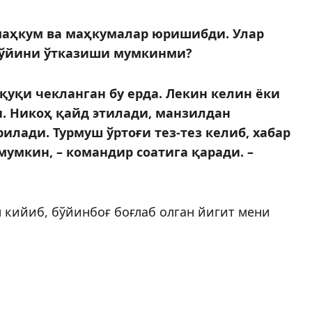
 маҳкум ва маҳкумалар юришибди. Улар
тўйини ўтказиши мумкинми?
қуқи чекланган бу ерда. Лекин келин ёки
н. Никоҳ қайд этилади, манзилдан
илади. Турмуш ўртоғи тез-тез келиб, хабар
умкин, – командир соатига қаради. –
 кийиб, бўйинбоғ боғлаб олган йигит мени