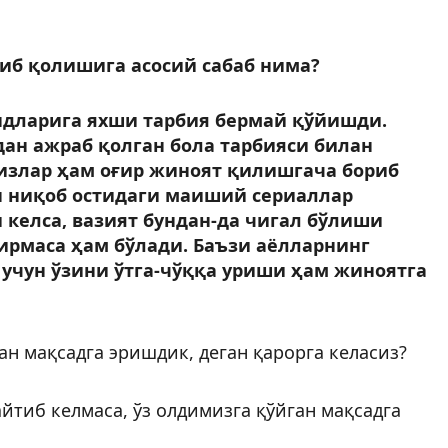
либ қолишига асосий сабаб нима?
андларига яхши тарбия бермай қўйишди.
дан ажраб қолган бола тарбияси билан
қизлар ҳам оғир жиноят қилишгача бориб
н ниқоб остидаги маиший сериаллар
 келса, вазият бундан-да чигал бўлиши
ирмаса ҳам бўлади. Баъзи аёлларнинг
 учун ўзини ўтга-чўққа уриши ҳам жиноятга
ган мақсадга эришдик, деган қарорга келасиз?
айтиб келмаса, ўз олдимизга қўйган мақсадга