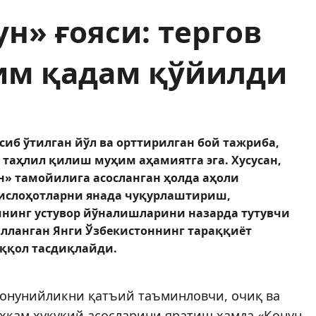
н» ғояси: тергов
им қадам қўйилди
б ўтилган йўл ва орттирилган бой тажриба,
таҳлил қилиш муҳим аҳамиятга эга. Хусусан,
н» тамойилига асосланган ҳолда аҳоли
ислоҳотларни янада чуқурлаштириш,
инг устувор йўналишларини назарда тутувчи
алланган Янги Ўзбекистоннинг тараққиёт
яққол тасдиқлайди.
қонунийликни қатъий таъминловчи, очиқ ва
аҳкам ҳуқуқий асосларини яратиш ҳамда «Қонун