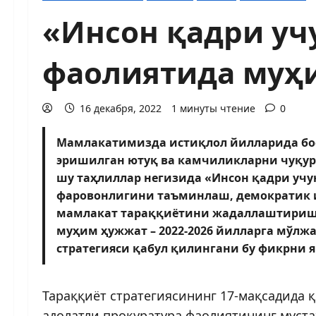
«Инсон қадри учу
фаолиятида муҳ
16 декабря, 2022
1 минуты чтение
0
Мамлакатимизда истиқлол йилларида боси
эришилган ютуқ ва камчиликларни чуқур 
шу таҳлиллар негизида «Инсон қадри учу
фаровонлигини таъминлаш, демократик 
мамлакат тараққиётини жадаллаштиришн
муҳим ҳужжат – 2022-2026 йилларга мўлж
стратегияси қабул қилингани бу фикрни 
Тараққиёт стратегиясининг 17-мақсадида 
адолатли прокуратура фаолиятининг муст