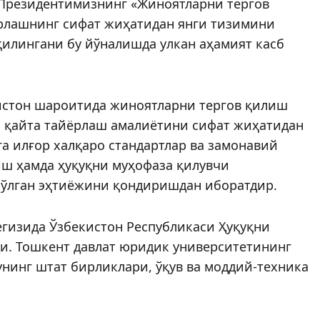
Президентимизнинг «Жиноятларни тергов
рлашнинг сифат жиҳатидан янги тизимини
қилингани бу йўналишда улкан аҳамият касб
кистон шароитида жиноятларни тергов қилиш
а қайта тайёрлаш амалиётини сифат жиҳатидан
а илғор халқаро стандартлар ва замонавий
иш ҳамда ҳуқуқни муҳофаза қилувчи
бўлган эҳтиёжини қондиришдан иборатдир.
изида Ўзбекис­тон Респуб­ликаси Ҳуқуқни
и. Тошкент давлат юридик университетининг
нинг штат бирликлари, ўқув ва моддий-техника