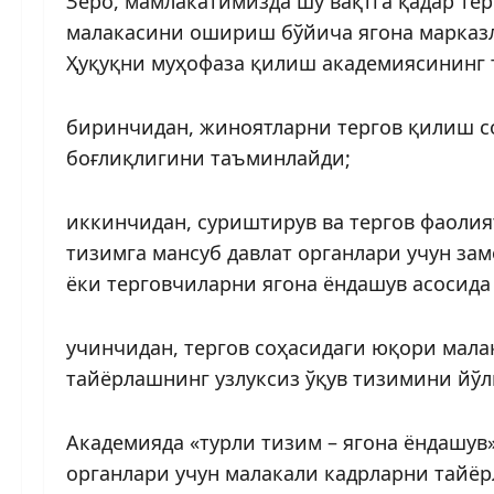
Зеро, мамлакатимизда шу вақтга қадар те
малакасини ошириш бўйича ягона марказл
Ҳуқуқни муҳофаза қилиш академиясининг
биринчидан, жиноятларни тергов қилиш с
боғлиқлигини таъминлайди;
иккинчидан, суриштирув ва тергов фаолия
тизимга мансуб давлат органлари учун за
ёки терговчиларни ягона ёндашув асосид
учинчидан, тергов соҳасидаги юқори мала
тайёрлашнинг узлуксиз ўқув тизимини йўлг
Академияда «турли тизим – ягона ёндашув
органлари учун малакали кадрларни тайёр