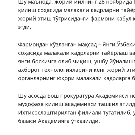
Шу маънода, жорий йилнинг 28 ноябрида 
қилиш соҳасида малакали кадрларни тайё
жорий этиш тўғрисида»ги фармони қабул 
этди.
Фармондан кўзланган мақсад – Янги Ўзбе
соҳасида малакали кадрларни тайёрлаш в
янги босқичга олиб чиқиш, ушбу йўналишг
ахборот технологияларини кенг жорий эт
органларнинг юқори малакали кадрларга 
Шу асосда Бош прокуратура Академияси нег
муҳофаза қилиш академияси ташкил этилд
Ихтисослаштирилган филиали тугатилиб, у
базаси Академияга ўтказилди.