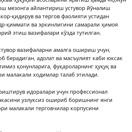
бош мезонга айлантириш устувор йўналиш
зкор-қидирув ва тергов фаолияти устидан
др-қиммати ва эркинлигини самарали ҳимоя
ий этиш вазифалари кўзда тутилган.
стувор вазифаларни амалга ошириш учун,
б берадиган, адолат ва масъулият каби юксак
тимиз қонунларига, фуқароларнинг ҳуқуқ ва
ри малакали ходимлар талаб этилади.
уриштирув идоралари учун профессионал
лакасини узлуксиз ошириб боришнинг янги
ори малакали терговчилар корпусини