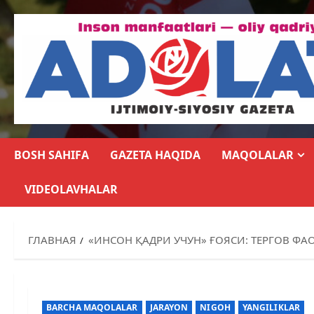
BOSH SAHIFA
GAZETA HAQIDA
MAQOLALAR
VIDEOLAVHALAR
ГЛАВНАЯ
«ИНСОН ҚАДРИ УЧУН» ҒОЯСИ: ТЕРГОВ 
BARCHA MAQOLALAR
JARAYON
NIGOH
YANGILIKLAR