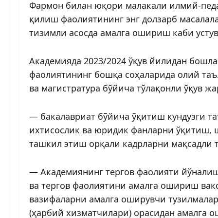
Фармон билан юқори малакали илмий-педа
қилиш фаолиятининг энг долзарб масалал
тизимли асосда амалга ошириш каби устув
Академияда 2023/2024 ўқув йилидан бошла
фаолиятининг бошқа соҳаларида олий таъ
ва магистратура бўйича тўлақонли ўқув жар
— бакалавриат бўйича ўқитиш кундузги т
ихтисослик ва юридик фанларни ўқитиш, 
ташкил этиш орқали кадрларни мақсадли 
— Академиянинг тергов фаолияти йўналиш
ва тергов фаолиятини амалга ошириш вако
вазифаларни амалга оширувчи тузилмалар
(ҳарбий хизматчилари) орасидан амалга 