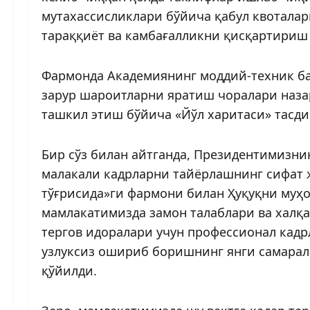
мутахассисликлари бўйича қабул квотала
тараққиёт ва камбағалликни қисқартириш 
Фармонда Академиянинг моддий-техник ба
зарур шароитларни яратиш чоралари наза
ташкил этиш бўйича «Йўл харитаси» тасди
Бир сўз билан айтганда, Президентимизни
малакали кадрларни тайёрлашнинг сифат
тўғрисида»ги фармони билан Ҳуқуқни муҳ
мамлакатимизда замон талаблари ва халқа
тергов идоралари учун профессионал кадр
узлуксиз ошириб боришнинг янги самарал
қўйилди.