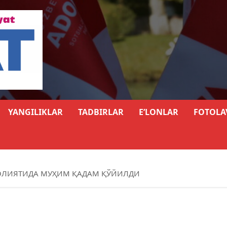
YANGILIKLAR
TADBIRLAR
E’LONLAR
FOTOLA
ФАОЛИЯТИДА МУҲИМ ҚАДАМ ҚЎЙИЛДИ