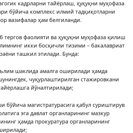
гогик кадрларни тайёрлаш, ҳуқуқни муҳофаза
ари бўйича комплекс илмий тадқиқотларни
ор вазифалар ҳам белгиланди.
б тергов фаолияти ва ҳуқуқни муҳофаза қилиш
лимнинг икки босқичли тизими – бакалавриат
аё­­ни ташкил этилади. Бунда:
аълим шаклида амалга оширилади ҳамда
шунингдек, чуқурлаштирилган стажировкани
тайёрлашга йўналтирилади;
и бўйича магистратурасига қабул суриштирув
латига эга давлат органларининг мазкур
ининг ҳамда прокуратура органларининг
оширилади;