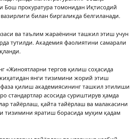
ри Бош прокуратура томонидан Иқтисодий
вазирлиги билан биргаликда белгиланади.
заси ва таълим жараёнини ташкил этиш учун
рда тутилди. Академия фаолиятини самарали
қланди.
нг «Жиноятларни тергов қилиш соҳасида
 жиҳатидан янги тизимини жорий этиш
офаза қилиш академиясининг ташкил этилиши
ро стандартлар асосида суриштирув ҳамда
лар тайёрлаш, қайта тайёрлаш ва малакасини
и тизимини яратиш борасида муҳим қадам