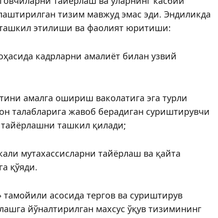
рговчиларни тайёрлаш ва уларнинг касбий
аштирилган тизим мавжуд эмас эди. Эндиликда
 ташкил этилиши ва фаолият юритиши:
оҳасида кадрларни амалиёт билан узвий
тини амалга ошириш ваколатига эга турли
мон талабларига жавоб берадиган суриштирувчи
а тайёрлашни ташкил қилади;
кали мутахассисларни тайёрлаш ва қайта
а қўяди.
» тамойили асосида тергов ва суриштирув
лашга йўналтирилган махсус ўқув тизимининг