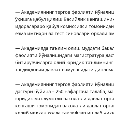
— Академиянинг тергов фаолияти йўналиш
ўқишга қабул қилиш Васийлик кенгашинин
идоралараро қабул комиссияcи томонидан 
ёзма имтиҳон ва тест синовлари орқали а
— Академияда таълим олиш муддати бакала
фаолияти йўналишидаги магистратура даст
битирувчиларга олий юридик таълимнинг 
тасдиқловчи давлат намунасидаги дипломл
— Академиянинг тергов фаолияти йўналиш
дастури бўйича – 250 нафаргача талаба, м
юридик маълумотли ваколатли давлат орг
кенгаши томонидан ваколатли давлат орг
келиб чиққан ҳолда таклифлар ишлаб чиқ