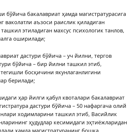
и бўйича бакалавриат ҳамда магистратурасига
г ваколатли аъзоcи раислик қиладиган
ташкил этиладиган махсус психологик танлов,
малга оширилади;
вриат дастури бўйича – уч йилни, тергов
ури бўйича – бир йилни ташкил этиб,
тегиш­ли босқичини якунлаганлигини
ар берилади;
идаги ҳар йилги қабул квоталари бакалавриат
агистратура дастури бўйича – 50 нафаргача олий
анлари ходимларини ташкил этиб, Васийлик
анларининг ҳудудлар кесимидаги эҳтиёжларидан
илади ҳамда магистратуранинг бошқа