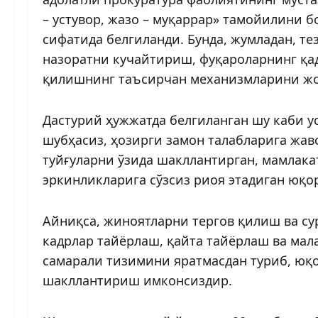
– устувор, жазо – муқаррар» тамойилини 
сифатида белгиланди. Бунда, жумладан, те
назоратни кучайтириш, фуқароларнинг қа
қилишнинг таъсирчан механизмларини жор
Дастурий ҳужжатда белгиланган шу каби у
шубҳасиз, ҳозирги замон талабларига жаво
туйғуларни ўзида шакл­лантирган, мамлака
эркинликларига сўзсиз риоя этадиган юқо
Айниқса, жиноятларни тергов қилиш ва с
кадрлар тайёрлаш, қайта тайёрлаш ва ма
самарали тизимини яратмасдан туриб, юқ
шакллантириш имконсиздир.