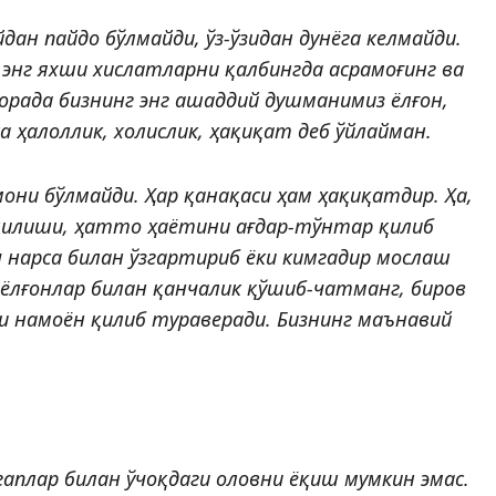
йдан пайдо бўлмайди, ўз-ўзидан дунёга келмайди.
 энг яхши хислатларни қалбингда асрамоғинг ва
борада бизнинг энг ашаддий душманимиз ёлғон,
а ҳалоллик, холислик, ҳақиқат деб ўйлайман.
они бўлмайди. Ҳар қанақаси ҳам ҳақиқатдир. Ҳа,
 қилиши, ҳатто ҳаётини ағдар-тўнтар қилиб
ч нарса билан ўзгартириб ёки кимгадир мослаш
 ёлғонлар билан қанчалик қўшиб-чатманг, биров
ни намоён қилиб тураверади. Бизнинг маънавий
 гаплар билан ўчоқдаги оловни ёқиш мумкин эмас.