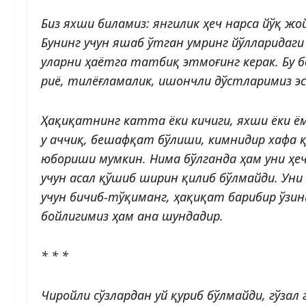
Биз яхши биламиз: янгилик ҳеч нарса йўқ жо
Бунинг учун яшаб ўтган умринг йўлларидаги
уларни ҳаётга тат­биқ этмоғинг керак. Бу 
риё, тилёғламалик, ишончли дўстларимиз эс
Ҳақиқатнинг катта ёки кичиги, яхши ёки ём
у аччиқ, бешафқат бўлиши, кимнидир хафа
юбориши мумкин. Нима бўлганда ҳам уни ҳе
учун асал қўшиб ширин қилиб бўлмайди. Уни
учун бичиб-тўқиманг, ҳақиқат барибир ўзи
бойлигимиз ҳам ана шундадир.
* * *
Чиройли сўзлардан уй қуриб бўлмайди, гўзал