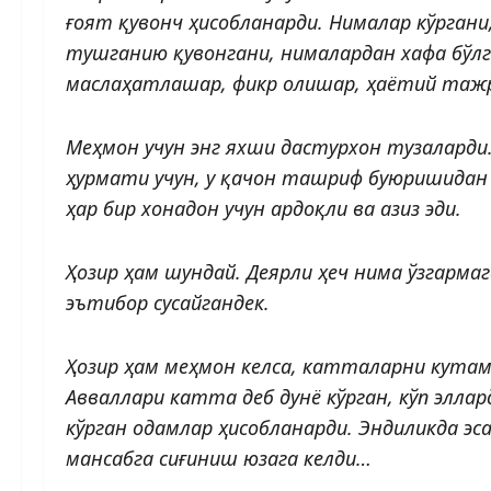
ғоят қувонч ҳисобланарди. Нималар кўрган
тушганию қувонгани, нималардан хафа бўлг
маслаҳатлашар, фикр олишар, ҳаётий тажр
Меҳмон учун энг яхши дастурхон тузаларди. 
ҳурмати учун, у қачон ташриф буюришидан 
ҳар бир хонадон учун ардоқли ва азиз эди.
Ҳозир ҳам шундай. Деярли ҳеч нима ўзгарма
эътибор сусайгандек.
Ҳозир ҳам меҳмон келса, катталарни кутам
Авваллари катта деб дунё кўрган, кўп эллард
кўрган одамлар ҳисобланарди. Эндиликда эс
мансабга сиғиниш юзага келди…