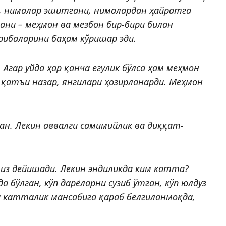
и, нималар эшитгани, нималардан ҳайратга
ани – меҳмон ва мезбон бир-бири билан
ибаларини баҳам кўришар эди.
Агар уйда ҳар қанча егулик бўлса ҳам меҳмон
қатъи назар, янгилари ҳозирланарди. Меҳмон
ган. Лекин аввалги самимийлик ва диққат-
из дейишади. Лекин эндиликда ким катта?
а бўлган, кўп дарёларни сузиб ўтган, кўп юлдуз
а катталик мансабига қараб белгиланмоқда,