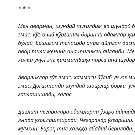
* * *
Мен аварман, шундай туғилдим ва шундай 
эмас. Кўз очиб кўрганим биринчи одамлар ҳа
бўлди. Бешигим тепасида онам айтган даст
авар тили менинг она тилимга айланди. Мен
халқи учун энг қимматбаҳо нарса ана шудир
Аварликлар кўп эмас, ҳаммаси бўлиб уч юз м
эмас. Доғистонда шундай шоирлар борки, ул
гаплашишади, холос.
Давлат чегаралари одамларни ўзаро айиради
янада узоқлаштиради. Чегаралар ўзгариши,
мумкин. Бироқ тил халққа абадий берилади, 