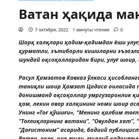
Ватан ҳақида ма
7 октября, 2022
1 минуты чтение
0
Шарқ халқлари қадим-қадимдан ёши улуғ
ҳурматли, эъти­борли кишиларни эъзозла
шундай оқсоқолларидан бири, улуғ шоир,
Расул Ҳамзатов Кавказ ўлкаси ҳисобланг
таниқли шоир Ҳамзат Цадаса оиласида т
донишманд оқсоқоллар умргузаронлик қи
ҳам, лекин авар халқининг номи шоир аса
Унинг «Тоғ қўшиғи», “Менинг қалбим тоғла
“Тоғлиқларнинг ватани”, “Овулдан хат”, 
“Доғистоним” асарида, бадиий публицис
Ватан, халқ, она тили, миллий қадриятл