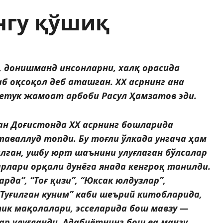
нгу қўшиқ
, донишманд инсонларни, халқ орасида
б оқсоқол деб аташган. ХХ асрнинг ана
 етук жамоат арбоби Расул Ҳамзатов эди.
ан Доғис­тонда ХХ асрнинг бошларида
аваллуд топди. Бу тоғли ўлкада унгача ҳам
лган, ушбу юрт шаънини улуғлаган бўлсалар
рлари орқали дунёга янада кенг­роқ танилди.
рда”, “Тоғ қизи”, “Юксак юлдузлар”,
“Туғилган куним” каби шеърий китобларида,
тик мақолалари, эсселарида бош мавзу —
ар улуғланди. Адабиётнинг бош ва мангу