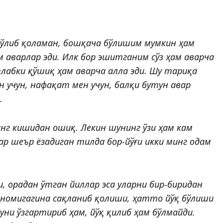
бўлиб қоламан, бошқача бўлишим мумкин ҳам
м аварлар эди. Илк бор эшитганим сўз ҳам аварча
лабки қўшиқ ҳам аварча алла эди. Шу тариқа
 учун, нафақат мен учун, балқи бутун авар
.
инг кишидан ошиқ. Лекин шунинг ўзи ҳам кам
ар шеър ёзадиган тилда бор-йўғи икки минг одам
, орадан ўтган йиллар эса уларни бир-биридан
 номигагина сақланиб қолиши, ҳатто йўқ бўлиши
уни ўзгартириб ҳам, йўқ қилиб ҳам бўлмайди.