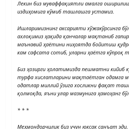
Лекин биз муваффақиятли амалга оширилиши
издиҳомига кўмиб ташлашга устамиз.
Ишларимизнинг аксарияти хўжакўрсинга бўл
ахлоқимиз ҳақида қанчалар мақтаниб гапира
маънавий ҳаётини ниҳоятда бойи­тиш қудра
кам сафсата сотиб, уларни ҳаётга кўпроқ
Биз ҳозирги ҳолатимизда пешматни кийиб 
турфа хислатларини мақтаётган одамга мен
одатлар миллий ўзига хосликни фақат таш
қолмоқда, яъни улар мазмунига ҳамоҳанг бў
* * *
Меҳмондорчилик биз учун юксак санъат эди