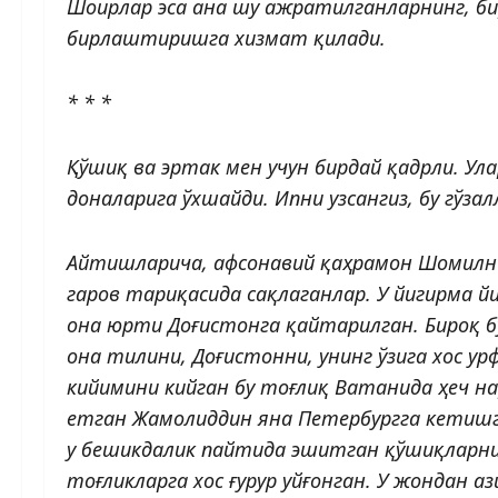
Шоирлар эса ана шу ажратилганларнинг, б
бирлаштиришга хизмат қилади.
* * *
Қўшиқ ва эртак мен учун бирдай қадрли. Ул
доналарига ўхшайди. Ипни узсангиз, бу гўза
Айтишларича, афсонавий қаҳрамон Шомилни
гаров тариқасида сақлаганлар. У йигирма 
она юрти Доғис­тонга қайтарилган. Бироқ 
она тилини, Доғистонни, унинг ўзига хос 
кийимини кийган бу тоғлиқ Ватанида ҳеч нар
етган Жамолиддин яна Петербургга кетишга
у бешикдалик пайтида эшитган қўшиқларни
тоғликларга хос ғурур уйғонган. У жондан аз