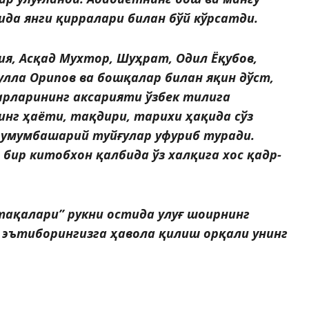
да янги қирралари билан бўй кўрсатди.
я, Асқад Мухтор, Шуҳрат, Одил Ёқубов,
дулла Орипов ва бошқалар билан яқин дўст,
арларининг аксарияти ўзбек тилига
инг ҳаёти, тақдири, тарихи ҳақида сўз
с умумбашарий туйғулар уфуриб туради.
 бир китобхон қалбида ўз халқига хос қадр-
тақалари” рукни остида улуғ шоирнинг
 эътиборингизга ҳавола қилиш орқали унинг