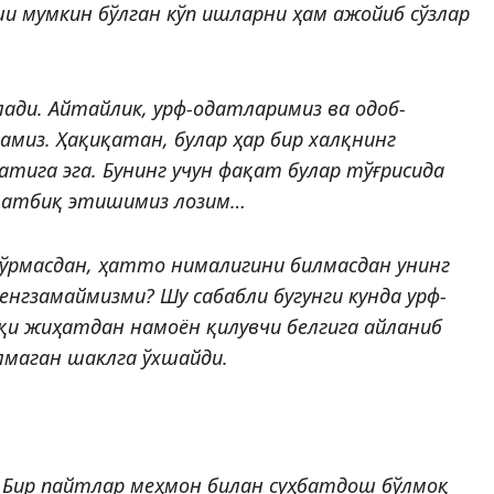
 мумкин бўлган кўп ишларни ҳам ажойиб сўзлар
ади. Айтайлик, урф-одатларимиз ва одоб-
миз. Ҳақиқатан, булар ҳар бир халқнинг
тига эга. Бунинг учун фақат булар тўғрисида
 татбиқ этишимиз лозим…
кўрмасдан, ҳатто нималигини билмасдан унинг
гзамаймизми? Шу сабабли бугунги кунда урф-
қи жиҳатдан намоён қилувчи белгига айланиб
лмаган шаклга ўхшайди.
. Бир пайтлар меҳмон билан суҳбатдош бўлмоқ