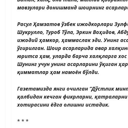
мавзулари донишманд шоирнинг асарлари
Расул Ҳамзатов ўзбек ижодкорлари Зулфи
Шукрулло, Туроб Тўла, Эркин Воҳидов, Аб
ижодий ҳамкор, ҳаммаслак эди. Унинг ас
ўгирилган. Шоир асарларида авар халқин
юритса ҳам, уларда барча халқларга хо
Шунинг учун унинг асарларини ўқиган ҳар
қимматлар ҳам намоён бўлди.
Газетамизда янги очилган “Дўстлик мин
қалбидан кечган фикрларни, қатраларни
хотирасини ёдга олишни истадик.
* * *