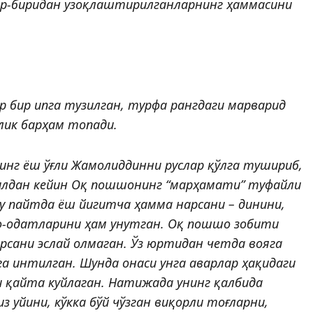
ир-биридан узоқлаштирилганларнинг ҳаммасини
ар бир ипга тузилган, турфа рангдаги марварид
ллик барҳам топади.
нг ёш ўғли Жамолиддинни руслар қўлга тушириб,
йилдан кейин Оқ пошшонинг “марҳамати” туфайли
бу пайтда ёш йигитча ҳамма нарсани – динини,
урф-одатларини ҳам унутган. Оқ пошшо зобити
сани эслай олмаган. Ўз юртидан четда воя­­га
 интилган. Шунда онаси унга аварлар ҳақидаги
 қайта куйлаган. Натижада унинг қалбида
из уйини, кўкка бўй чўзган виқорли тоғларни,