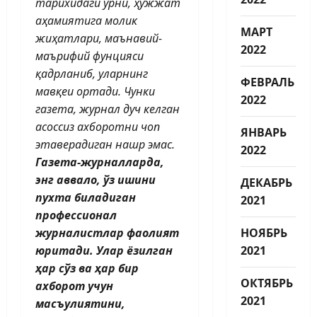
тарихидаги ўрни, ҳужжат
аҳамиятига молик
МАРТ
жиҳатлари, маънавий-
2022
маърифий фунцияси
қадрланиб, уларнинг
ФЕВРАЛЬ
мавқеи ортади. Чунки
2022
газета, журнал дуч келган
асоссиз ахборотни чоп
ЯНВАРЬ
этаверадиган нашр эмас.
2022
Газета-журналларда,
энг аввало, ўз ишини
ДЕКАБРЬ
пухта биладиган
2021
профессионал
журналистлар фаолият
НОЯБРЬ
юритади. Улар ёзилган
2021
ҳар сўз ва ҳар бир
ОКТЯБРЬ
ахборот учун
2021
масъулиятини,