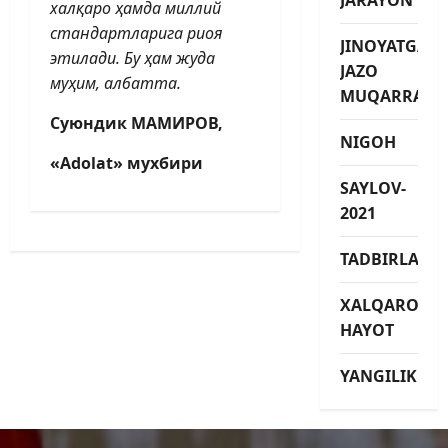
халқаро ҳамда миллий
стандартларига риоя
JINOYATGA
этилади. Бу ҳам жуда
JAZO
муҳим, албатта.
MUQARRAR
Суюндик МАМИРОВ,
NIGOH
«Adolat» мухбири
SAYLOV-
2021
TADBIRLAR
XALQARO
HAYOT
YANGILIKLAR