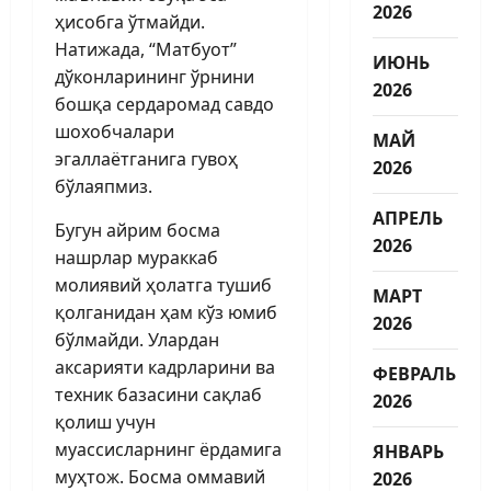
2026
ҳисобга ўтмайди.
Натижада, “Матбуот”
ИЮНЬ
дўконларининг ўрнини
2026
бошқа сердаромад савдо
шохобчалари
МАЙ
эгаллаётганига гувоҳ
2026
бўлаяпмиз.
АПРЕЛЬ
Бугун айрим босма
2026
нашрлар мураккаб
молиявий ҳолатга тушиб
МАРТ
қолганидан ҳам кўз юмиб
2026
бўлмайди. Улардан
аксарияти кадрларини ва
ФЕВРАЛЬ
техник базасини сақлаб
2026
қолиш учун
муассисларнинг ёрдамига
ЯНВАРЬ
муҳтож. Босма оммавий
2026