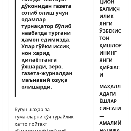
ЦИОН
дўконидан газета
БАЛИҚЧ
сотиб олиш учун
ИЛИК —
одамлар
ЯНГИ
турнақатор бўлиб
ЎЗБЕКИС
навбатда тургани
ТОН
ҳамон ёдимизда.
ҚИШЛОҒ
Улар гўёки иссиқ
нон харид
ИНИНГ
қилаётганга
ЯНГИ
ўхшарди, зеро,
ҚИЁФАС
газета-журналдан
И
маънавий озуқа
олишарди.
МАҲАЛЛ
АДАГИ
ЁШЛАР
СИЁСАТИ
Бугун шаҳар ва
—
туманларни қўя турайлик,
АМАЛИЙ
ҳатто пойтахт
НАТИЖА