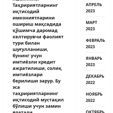
АПРЕЛЬ
Таҳририятларнинг
2023
иқтисодий
имкониятларини
МАРТ
ошириш мақсадида
2023
қўшимча даромад
келтирувчи фаолият
ФЕВРАЛЬ
тури билан
2023
шуғулланиши,
бунинг учун
ЯНВАРЬ
имтиёзли кредит
2023
ажратилиши, солиқ
имтиёзлари
ДЕКАБРЬ
берилиши зарур. Бу
2022
эса
таҳририятларнинг
НОЯБРЬ
иқтисодий мустақил
2022
бўлиши учун замин
яратади.
ОКТЯБРЬ