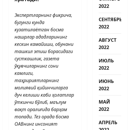
2022
Экспертларнинг фикрича,
СЕНТЯБРЬ
бугунги кунда
2022
кузатилаётган босма
нашрлар ададларининг
АВГУСТ
кескин камайиши, обунани
2022
ташкил этиш борасидаги
сусткашлик, газета
ИЮЛЬ
ўқувчиларнинг сони
2022
камлиги,
таҳририятларнинг
ИЮНЬ
молиявий қийинчиларга
2022
дуч келиши каби ҳолатлар
МАЙ
ўткинчи бўлиб, маълум
2022
вақт оралиғида барҳам
топади. Тез орада босма
АПРЕЛЬ
ОАВнинг инсоният
2022