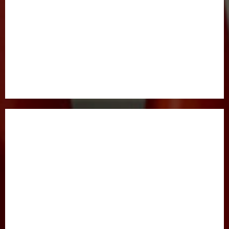
BOSH SAHIFA
GAZETA HAQIDA
MAQOLALAR
XALQARO HAYOT
HUQUQ
JINOYATGA JAZO MUQARRAR