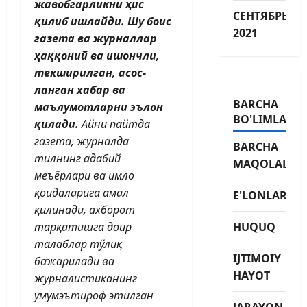
жавобгарликни ҳис
СЕНТЯБРЬ
қилиб ишлайди. Шу боис
2021
газета ва журналлар
ҳаққоний ва ишонч­­ли,
текширилган, асос­
ланган хабар ва
BARCHA
маълумотларни эълон
BO'LIMLAR
қилади.
Айни пайтда
газета, журналда
BARCHA
тилнинг адабий
MAQOLALAR
меъёрлари ва имло
қоидаларига амал
E'LONLAR
қилинади, ахборот
тарқатишга доир
HUQUQ
талаблар тўлиқ
IJTIMOIY
бажарилади ва
HAYOT
журналистиканинг
умумэътироф этилган
JARAYON