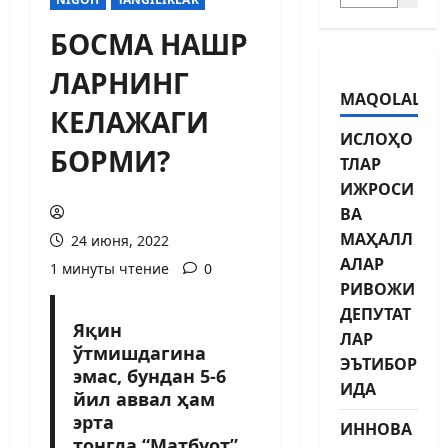
БОСМА НАШР
ЛАРНИНГ
MAQOLALAR
КЕЛАЖАГИ
ИСЛОҲО
БОРМИ?
ТЛАР
ИЖРОСИ
ВА
МАҲАЛЛ
24 июня, 2022
АЛАР
1 минуты чтение
0
РИВОЖИ
ДЕПУТАТ
Яқин
ЛАР
ўтмишдагина
ЭЪТИБОР
эмас, бундан 5-6
ИДА
йил аввал ҳам
эрта
ИННОВА
тонгда “Матбуот”