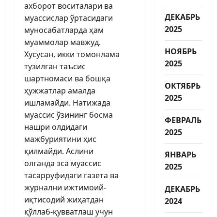
ахборот воситалари ва
ДЕКАБРЬ
муассислар ўртасидаги
2025
муносабатларда ҳам
муаммолар мавжуд.
НОЯБРЬ
Хусусан, икки томонлама
2025
тузилган таъсис
шартномаси ва бошқа
ОКТЯБРЬ
ҳужжатлар амалда
2025
ишламайди. Натижада
муассис ўзининг босма
ФЕВРАЛЬ
нашри олдидаги
2025
мажбуриятини ҳис
қилмайди. Аслини
ЯНВАРЬ
олганда эса муассис
2025
тасарруфидаги газета ва
журнални ижтимоий-
ДЕКАБРЬ
иқтисодий жиҳатдан
2024
қўллаб-қувватлаш учун