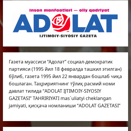
Газета муассиси “Адолат” социал-демократик
партияси (1995 йил 18 февралда ташкил этилган)
бўлиб, газета 1995 йил 22 январдан бошлаб чиқа
бошлаган. Таҳририятнинг тўлиқ расмий номи
давлат тилида “ADOLAT IJTIMOIY-SIYOSIY
GAZETASI” TAHRIRIYATI mas`uliatyi cheklangan
jamiyati, қисқача номланиши “ADOLAT GAZETASI”