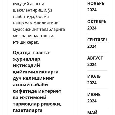
НОЯБРЬ
ҳуқуқий асос­­ни
2024
шакллантириши, ўз
навбатида, босма
ОКТЯБРЬ
нашр ҳам фаолиятини
2024
муассиснинг талабларига
мос равишда ташкил
СЕНТЯБРЬ
этиши керак.
2024
Одатда, газета-
АВГУСТ
журналлар
2024
иқтисодий
қийинчиликларга
ИЮЛЬ
дуч келишининг
2024
асосий сабаби
сифатида интернет
ИЮНЬ
ва ижтимоий
2024
тармоқлар ривожи,
газеталарга
МАЙ