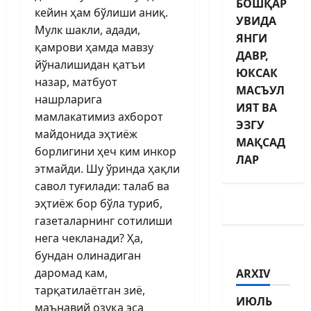
БОШҚАР
кейин ҳам бўлиши аниқ.
УВИДА
Мулк шакли, адади,
ЯНГИ
қамрови ҳамда мавзу
ДАВР,
йўналишидан қатъи
ЮКСАК
назар, матбуот
МАСЪУЛ
нашрларига
ИЯТ ВА
мамлакатимиз ахборот
ЭЗГУ
майдонида эҳтиёж
МАҚСАД
борлигини ҳеч ким инкор
ЛАР
этмайди. Шу ўринда ҳақли
савол туғилади: талаб ва
эҳтиёж бор бўла туриб,
газеталарнинг сотилиши
нега чекланади? Ҳа,
бундан олинадиган
даромад кам,
ARXIV
тарқатилаётган зиё,
ИЮЛЬ
маънавий озуқа эса