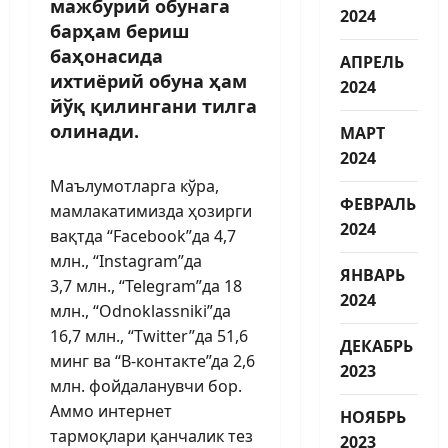
мажбурий обунага
2024
барҳам бериш
баҳонасида
АПРЕЛЬ
ихтиёрий обуна ҳам
2024
йўқ қилингани тилга
олинади.
МАРТ
2024
Маълумотларга кўра,
ФЕВРАЛЬ
мамлакатимизда ҳозирги
2024
вақтда “Facebook”да 4,7
млн., “Instagram”да
ЯНВАРЬ
3,7 млн., “Telegram”да 18
2024
млн., “Оdno­klassniki”да
16,7 млн., “Twitter”да 51,6
ДЕКАБРЬ
минг ва “В-контакте”да 2,6
2023
млн. фойдаланувчи бор.
Аммо интернет
НОЯБРЬ
тармоқлари қанчалик тез
2023