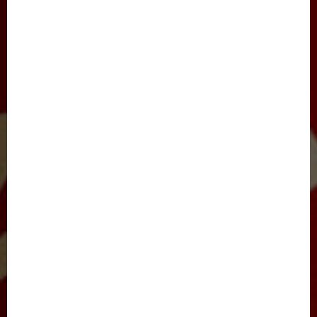
SAYLOV-2021
IJTIMOIY HAYOT
JARAYON
NIGOH
XALQARO HAYOT
BARCHA MAQOLALAR
YANGILIKLAR
TADBIRLAR
E’LONLAR
FOTOLAVHALAR
VIDEOLAVHALAR