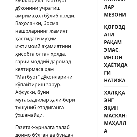
кўчаларида “Матбуот”
ЛАР
дўконини учратиш
МЕЗОНИ
амримаҳол бўлиб қолди.
Ваҳоланки, босма
ҚОҒОЗД
нашрларнинг жамият
АГИ
ҳаётидаги му­ҳим
РАҚАМ
ижтимоий аҳамиятини
ЭМАС,
ҳисобга олган ҳолда,
ИНСОН
гарчи моддий даромад
ҲАЁТИДА
келтирмаса ҳам
ГИ
“Матбуот” дўконларини
НАТИЖА
кўпайтириш зарур.
Афсуски, буни
ХАЛҚҚА
мутасаддилар ҳали-бери
ЭНГ
тушуниб етадиганга
ЯҚИН
ўхшамайди.
МАСКАН:
МАҲАЛЛ
Газета-журналга талаб
А
доимо бўлган ва бундан