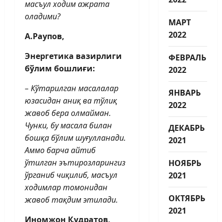
масъул ходим ажрата
оладими?
МАРТ
2022
А.Раупов,
Энергетика вазирлиги
ФЕВРАЛЬ
бўлим бошлиғи:
2022
– Кўтарилган масалалар
ЯНВАРЬ
юзасидан аниқ ва тўлиқ
2022
жавоб бера олмайман.
Чунки, бу масала билан
ДЕКАБРЬ
бошқа бўлим шуғулланади.
2021
Аммо барча айтиб
ўтилган эът­ирозларингиз
НОЯБРЬ
ўрганиб чиқилиб, масъул
2021
ходимлар томонидан
ОКТЯБРЬ
жавоб тақдим этилади.
2021
Иномжон Қудратов,