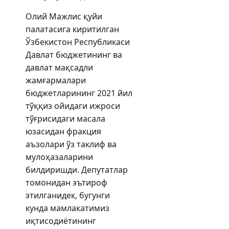
Олий Мажлис қуйи
палатасига киритилган
Ўзбекистон Респуб­ликаси
Давлат бюджетининг ва
давлат мақсадли
жамғармалари
бюджетларининг 2021 йил
тўққиз ойидаги ижроси
тўғрисидаги масала
юзасидан фракция
аъзолари ўз таклиф ва
мулоҳазаларини
билдиришди. Депутатлар
томонидан эътироф
этилганидек, бугунги
кунда мамлакатимиз
иқтисодиётининг