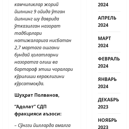
камчиликлар жорий
2024
йилнинг 9 ойида ўтган
АПРЕЛЬ
йилнинг шу даврида
2024
ўтказилган назорат
тадбирлари
МАРТ
натижаларига нисбатан
2024
2,7 мартага ошгани
бундай ҳолатларни
ФЕВРАЛЬ
назоратга олиш ва
2024
бартараф этиш чоралари
кўрилиши кераклигини
ЯНВАРЬ
кўрсатмоқда.
2024
Шуҳрат Полванов,
ДЕКАБРЬ
“Адолат” СДП
2023
фракцияси аъзоси:
НОЯБРЬ
– Сўнгги йилларда амалга
2023