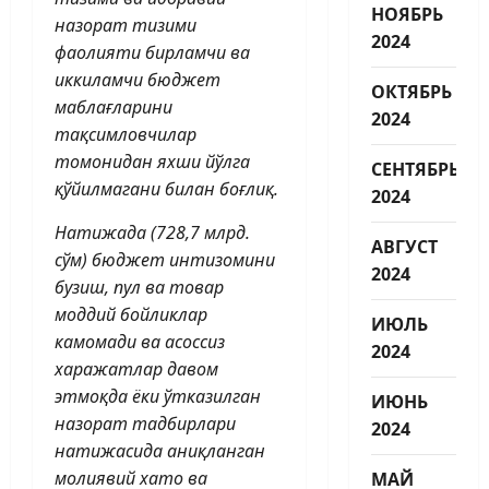
НОЯБРЬ
назорат тизими
2024
фаолияти бирламчи ва
иккиламчи бюджет
ОКТЯБРЬ
маблағларини
2024
тақсимловчилар
томонидан яхши йўлга
СЕНТЯБРЬ
қўйилмагани билан боғлиқ.
2024
Натижада (728,7 млрд.
АВГУСТ
сўм) бюджет интизомини
2024
бузиш, пул ва товар
моддий бойликлар
ИЮЛЬ
камомади ва асоссиз
2024
харажатлар давом
этмоқда ёки ўтказилган
ИЮНЬ
назорат тадбирлари
2024
натижасида аниқланган
молиявий хато ва
МАЙ