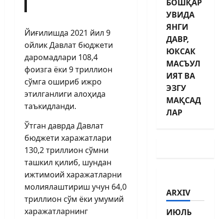
БОШҚАР
УВИДА
ЯНГИ
Йиғилишда 2021 йил 9
ДАВР,
ойлик Давлат бюджети
ЮКСАК
даромадлари 108,4
МАСЪУЛ
фоизга ёки 9 триллион
ИЯТ ВА
сўмга ошириб ижро
ЭЗГУ
этилганлиги алоҳида
МАҚСАД
таъкидланди.
ЛАР
Ўтган даврда Давлат
бюджети харажатлари
130,2 триллион сўмни
ташкил қилиб, шундан
ижтимоий харажатларни
молиялаштириш учун 64,0
ARXIV
триллион сўм ёки умумий
харажатларнинг
ИЮЛЬ