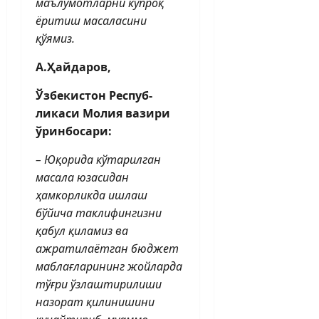
маълумотларни кўпроқ
ёритиш масаласини
қўямиз.
А.Ҳайдаров,
Ўзбекистон Респуб­
ликаси Молия вазири
ўринбосари:
– Юқорида кўтарилган
масала юзасидан
ҳамкорликда ишлаш
бўйича таклифингизни
қабул қиламиз ва
ажратилаётган бюджет
маблағларининг жойларда
тўғри ўзлаштирилиши
назорат қилинишини