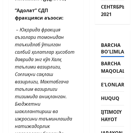
СЕНТЯБРЬ
“Адолат” СДП
2021
фракцияси аъзоси:
– Юқорида фракция
аъзолари томонидан
таъкидлаб ўтилган
BARCHA
BO'LIMLAR
салбий ҳолатлар ҳисобот
даврида энг кўп Халқ
BARCHA
таълими вазирлиги,
MAQOLALAR
Соғлиқни сақлаш
вазирлиги, Мактабгача
E'LONLAR
таълим вазирлиги
тизимида аниқланган.
HUQUQ
Бюджетни
шакллантириш ва
IJTIMOIY
ижросини таъминлашда
HAYOT
натижадорлик
JARAYON