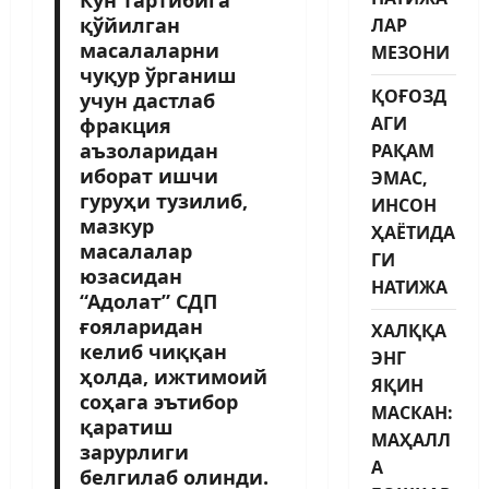
қўйилган
ЛАР
масалаларни
МЕЗОНИ
чуқур ўрганиш
ҚОҒОЗД
учун дастлаб
АГИ
фракция
аъзоларидан
РАҚАМ
иборат ишчи
ЭМАС,
гуруҳи тузилиб,
ИНСОН
мазкур
ҲАЁТИДА
масалалар
ГИ
юзасидан
НАТИЖА
“Адолат” СДП
ғояларидан
ХАЛҚҚА
келиб чиққан
ЭНГ
ҳолда, ижтимоий
ЯҚИН
соҳага эътибор
МАСКАН:
қаратиш
МАҲАЛЛ
зарурлиги
А
белгилаб олинди.