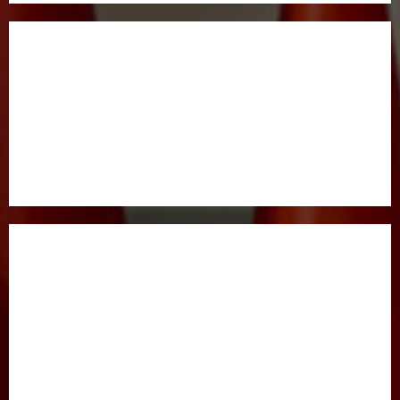
BOSH SAHIFA
GAZETA HAQIDA
MAQOLALAR
XALQARO HAYOT
HUQUQ