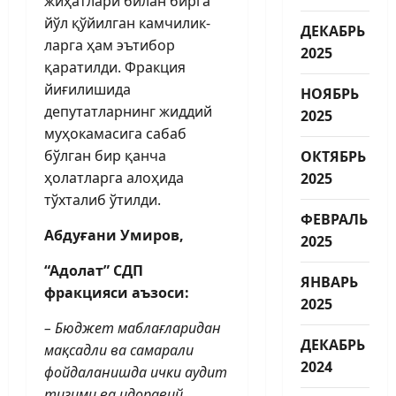
жиҳатлари билан бирга
йўл қўйилган камчилик­
ДЕКАБРЬ
ларга ҳам эътибор
2025
қаратилди. Фракция
йиғилишида
НОЯБРЬ
депутатларнинг жиддий
2025
муҳокамасига сабаб
бўлган бир қанча
ОКТЯБРЬ
ҳолатларга алоҳида
2025
тўхталиб ўтилди.
ФЕВРАЛЬ
Абдуғани Умиров,
2025
“Адолат” СДП
ЯНВАРЬ
фракцияси аъзоси:
2025
– Бюджет маблағларидан
ДЕКАБРЬ
мақсадли ва самарали
2024
фойдаланишда ички аудит
тизими ва идоравий