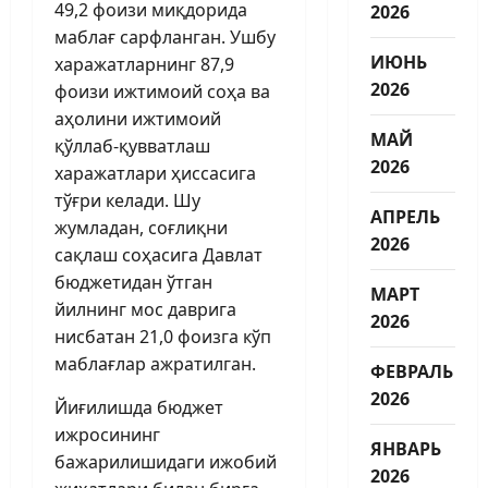
49,2 фоизи миқдорида
2026
маблағ сарфланган. Ушбу
ИЮНЬ
харажатларнинг 87,9
2026
фоизи ижтимоий соҳа ва
аҳолини ижтимоий
МАЙ
қўллаб-қувватлаш
2026
харажатлари ҳиссасига
тўғри келади. Шу
АПРЕЛЬ
жумладан, соғлиқни
2026
сақлаш соҳасига Давлат
бюджетидан ўтган
МАРТ
йилнинг мос даврига
2026
нисбатан 21,0 фоизга кўп
маблағлар ажратилган.
ФЕВРАЛЬ
2026
Йиғилишда бюджет
ижросининг
ЯНВАРЬ
бажарилишидаги ижобий
2026