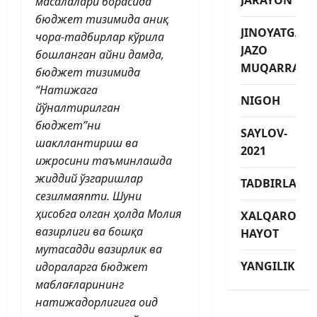
масалалари борасида
бюджет тизимида аниқ
JINOYATGA
чора-тадбирлар кўрила
JAZO
бош­ланган айни дамда,
MUQARRAR
бюджет тизимида
“Натижага
NIGOH
йўналтирилган
бюджет”ни
SAYLOV-
шакллантириш ва
2021
ижросини таъминлашда
жиддий ўзгаришлар
TADBIRLAR
сезилмаяпти. Шуни
ҳисобга олган ҳолда Молия
XALQARO
вазирлиги ва бошқа
HAYOT
мутасадди вазирлик ва
YANGILIKLAR
идораларга бюджет
маблағларининг
натижадорлигига оид