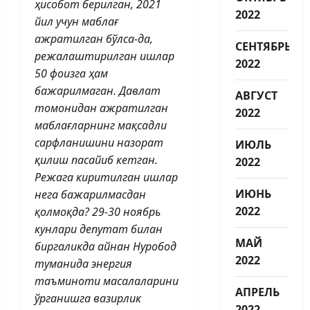
ҳисобот берилган, 2021
2022
йил учун маблағ
ажратилган бўлса-да,
СЕНТЯБРЬ
режалаштирилган ишлар
2022
50 фоизга ҳам
бажарилмаган. Давлат
АВГУСТ
томонидан ажратилган
2022
маб­лағларнинг мақсадли
сарфланишини назорат
ИЮЛЬ
қилиш пасайиб кетган.
2022
Режага киритилган ишлар
ИЮНЬ
нега бажарилмасдан
2022
қолмоқда? 29-30 ноябрь
кунлари депутат билан
МАЙ
биргаликда айнан Нуробод
2022
туманида энергия
таъминоти масалаларини
АПРЕЛЬ
ўрганишга вазирлик
2022