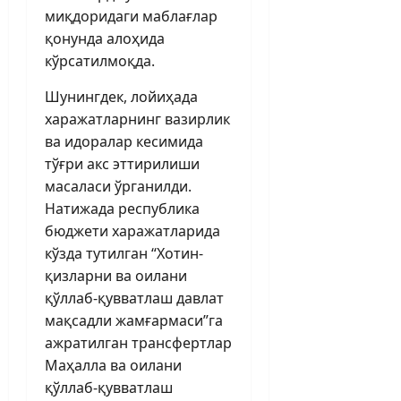
миқдоридаги маб­лағлар
қонунда алоҳида
кўрсатилмоқда.
Шунингдек, лойиҳада
харажатларнинг вазирлик
ва идоралар кесимида
тўғри акс эттирилиши
масаласи ўрганилди.
Натижада республика
бюджети харажатларида
кўзда тутилган “Хотин-
қизларни ва оилани
қўллаб-қувватлаш давлат
мақсадли жамғармаси”га
ажратилган трансфертлар
Маҳалла ва оилани
қўллаб-қувватлаш