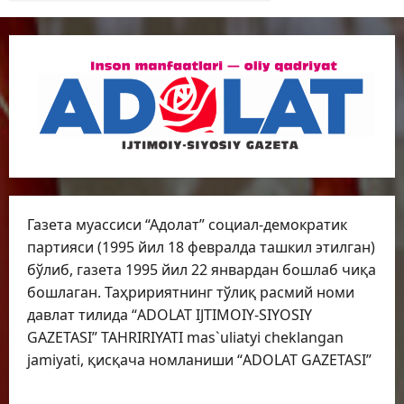
Газета муассиси “Адолат” социал-демократик
партияси (1995 йил 18 февралда ташкил этилган)
бўлиб, газета 1995 йил 22 январдан бошлаб чиқа
бошлаган. Таҳририятнинг тўлиқ расмий номи
давлат тилида “ADOLAT IJTIMOIY-SIYOSIY
GAZETASI” TAHRIRIYATI mas`uliatyi cheklangan
jamiyati, қисқача номланиши “ADOLAT GAZETASI”