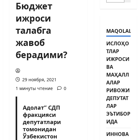
Бюджет
ижроси
талабга
MAQOLALAR
жавоб
ИСЛОҲО
ТЛАР
берадими?
ИЖРОСИ
ВА
МАҲАЛЛ
29 ноября, 2021
АЛАР
1 минуты чтение
0
РИВОЖИ
ДЕПУТАТ
ЛАР
Адолат” СДП
ЭЪТИБОР
фракцияси
депутатлари
ИДА
томонидан
ИННОВА
Ўзбекистон