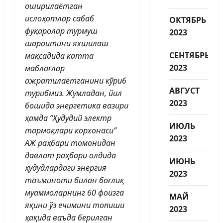
оширилаётган
ислоҳотлар сабаб
ОКТЯБРЬ
фуқаролар турмуш
2023
шароитини яхшилаш
СЕНТЯБРЬ
мақсадида катта
2023
маблағлар
ажратилаётганини кўриб
АВГУСТ
турибмиз. Жумладан, йил
2023
бошида энергетика вазири
ҳамда “Ҳудудий электр
ИЮЛЬ
тармоқлари корхонаси”
2023
АЖ раҳбари томонидан
давлат раҳбари олдида
ИЮНЬ
ҳудудлардаги энергия
2023
таъминоти билан боғлиқ
муаммоларнинг 60 фоизга
МАЙ
яқини ўз ечимини топиши
2023
ҳақида ваъда берилган