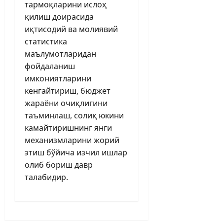
тармоқларини ислоҳ
қилиш доирасида
иқтисодий ва молиявий
статистика
маълумотларидан
фойдаланиш
имкониятларини
кенгайтириш, бюджет
жараёни очиқлигини
таъминлаш, солиқ юкини
камайтиришнинг янги
механизмларини жорий
этиш бўйича изчил ишлар
олиб бориш давр
талабидир.