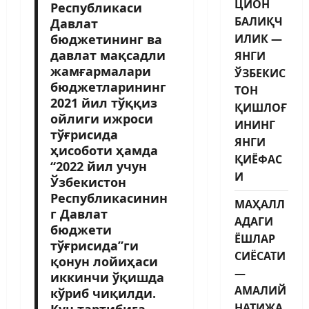
ЦИОН
Республикаси
БАЛИҚЧ
Давлат
бюджетининг ва
ИЛИК —
давлат мақсадли
ЯНГИ
жамғармалари
ЎЗБЕКИС
бюджетларининг
ТОН
2021 йил тўққиз
ҚИШЛОҒ
ойлиги ижроси
ИНИНГ
тўғрисида
ЯНГИ
ҳисоботи ҳамда
ҚИЁФАС
“2022 йил учун
И
Ўзбекистон
Республикасинин
МАҲАЛЛ
г Давлат
АДАГИ
бюджети
ЁШЛАР
тўғрисида”ги
СИЁСАТИ
қонун лойиҳаси
—
иккинчи ўқишда
АМАЛИЙ
кўриб чиқилди.
НАТИЖА
Кун тартибига