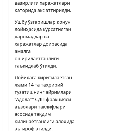
вазирлиги харажатлари
қаторида акс эттирилди.
Ушбу ўзгаришлар қонун
лойиҳасида кўрсатилган
даромадлар ва
харажатлар доирасида
амалга
оширилаётганлиги
таъкидлаб ўтилди.
Лойиҳага киритилаётган
жами 14 та таҳририй
тузатишнинг айримлари
“Адолат” СДП фракцияси
аъзолари таклифлари
асосида тақдим
қилинаётганлиги алоҳида
эътироф этилди.