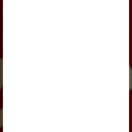
JINOYATGA JAZO MUQARRAR
SAYLOV-2021
IJTIMOIY HAYOT
JARAYON
NIGOH
XALQARO HAYOT
BARCHA MAQOLALAR
YANGILIKLAR
TADBIRLAR
E’LONLAR
FOTOLAVHALAR