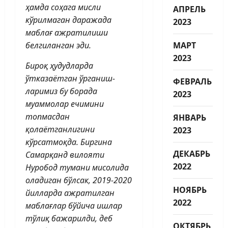
ҳамда соҳага мисли
АПРЕЛЬ
кўрилмаган даражада
2023
маблағ ажратилиши
белгиланган эди.
МАРТ
2023
Бироқ ҳудудларда
ўтказаётган ўрганиш­
ФЕВРАЛЬ
ларимиз бу борада
2023
муаммолар ечимини
топмасдан
ЯНВАРЬ
қолаётганлигини
2023
кўрсатмоқда. Биргина
ДЕКАБРЬ
Самарқанд вилояти
2022
Нуробод тумани мисолида
оладиган бўлсак, 2019-2020
НОЯБРЬ
йилларда ажратилган
2022
маблағлар бўйича ишлар
тўлиқ бажарилди, деб
ОКТЯБРЬ