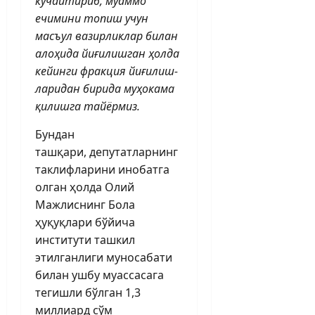
кучайтириб, муаммо
ечимини топиш учун
масъул вазирлик­лар билан
алоҳида йиғилишган ҳолда
кейинги фракция йиғилиш­
ларидан бирида муҳокама
қилишга тайёрмиз.
Бундан
ташқари, депутатларнинг
таклифларини инобатга
олган ҳолда Олий
Мажлиснинг Бола
ҳуқуқлари бўйича
институти ташкил
этилганлиги муносабати
билан ушбу муассасага
тегишли бўлган 1,3
миллиард сўм